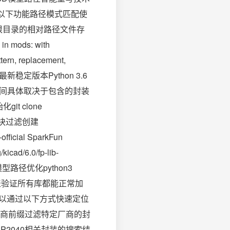
本实现以下功能路径模式匹配使
根目录的相对路径文件存
mods: with
ern, replacement,
新稳定版本Python 3.6
空间具体取决于包含的封装
t clone
2自定义模块过滤创建
ial SparkFun
cad/6.0/fp-lib-
骤43D模型路径优化python3
装库列表验证所有库都能正常加
可以通过以下方式快速定位
商前缀过滤特定厂商的封
P2040相关封装的搜索结