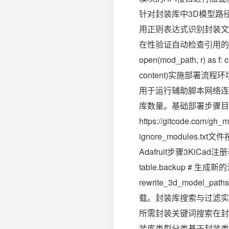
针对封装库中3D模型路径不
用正则表达式识别封装文
在性验证自动检查引用的3D模型文
open(mod_path, r) as f
content)实施部署流程环
用于运行辅助脚本网络连
库数量。基础部署步骤目标
https://gitcode.com/gh
ignore_modules.t
Adafruit步骤3KiCad注册表配置#
table.backup # 生成新的注
rewrite_3d_mod
载。封装库搜索与过滤实
所需封装关键词搜索在封
装库类型分类基于封装类型