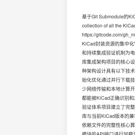
基于Git Submodule
collection of all the Ki
https://gitcode.com
KiCad封装资源的集中
和持续集成验证机制为电
库集成架构项目的核心设计
种架构设计具有以下技术
始化优化通过并行下载技
少网络传输和本地计算开销
都能被KiCad正确识别和
验证体系项目建立了完整的
库与当前KiCad版本的
依赖文件的完整性核心算法
模块的API接口进行加