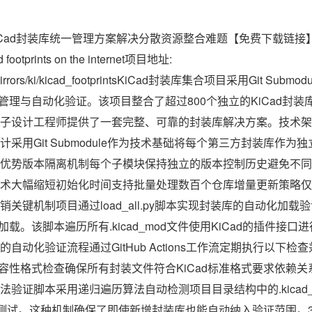
的KiCad封装库统一管理方案解决分散资源整合难题【免费下载链接】kicad
Cad footprints on the internet项目地址:
/gh_mirrors/ki/kicad_footprintsKiCad封装库集合项目采用Git
化管理与自动化验证。该项目整合了超过800个独立的KiCad封
子设计工程师提供了一套完整、可靠的封装库解决方案。技术架
采用Git Submodule作为技术基础将每个第三方封装库作为
优势版本隔离机制每个子模块保持独立的版本控制历史避免不同
术大幅缩短初始化时间支持批量处理数百个仓库增量更新策略仅
关键机制项目通过load_all.py脚本实现封装库的自动化加
加载。该脚本遍历所有.kicad_mod文件使用KiCad的插件接
自动化验证流程通过GitHub Actions工作流定期执行以下
兼容性格式检查确保所有封装文件符合KiCad标准格式要求依赖
验证脚本采用递归遍历算法自动检测项目目录结构中的.kicad_m
载测试。这种机制确保了即使新增封装库也能自动纳入验证范围。