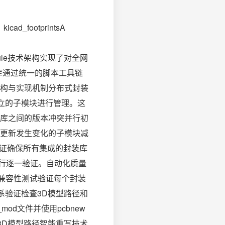
_footprintsA
 Submodule技术架构实现了对全网
装库通过统一的脚本工具链
构与实现机制分布式封装
独立的子模块进行管理。这
库之间的版本冲突并行初
更新发生变化的子模块减
载验证确保所有集成的封装库
口进行逐一验证。自动化质量
检查兼容性测试验证每个封装
关系验证检查3D模型路径和
od文件并使用pcbnew
3D模型路径智能重写技术