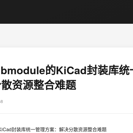
Submodule的KiCad封装
分散资源整合难题
58