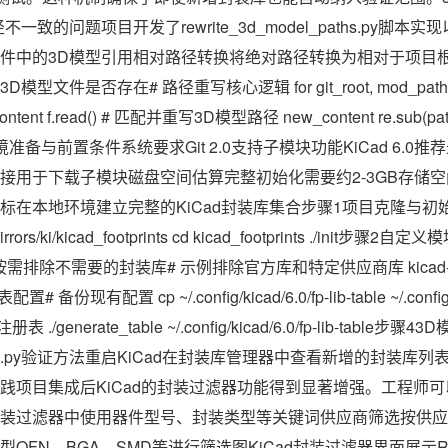
一致的问题项目开发了rewrite_3d_model_paths.py脚
件中的3D模型引用相对路径转换将绝对路径转换为相对于项目
件是否存在# 路径重写核心逻辑 for git_root, mod_path in 
: content f.read() # 匹配并重写3D模型路径 new_content re.sub(patt
境准备与前置条件系统要求Git 2.0支持子模块功能KiCad 6.0推荐最
接用于下载子模块磁盘空间估算完整初始化需要约2-3GB存储
在本地环境建立完整的KiCad封装库集合步骤1项目克隆与初始化gi
_mirrors/ki/kicad_footprints cd kicad_footprints ./init步骤
xt文件按需排除不需要的封装库# 示例排除官方库和特定供应商库 kicad-offic
 备份现有配置 cp ~/.config/kicad/6.0/fp-lib-table ~/.config/ki
册表 ./generate_table ~/.config/kicad/6.0/fp-lib-table步
el_paths.py验证方法重启KiCad在封装库管理器中查看新增的封
践项目集成后KiCad的封装过滤器功能得到显著增强。工程师
装过滤器中使用器件型号、封装类型等关键词供应商筛选按供应
QFN、BGA、SMD等进行筛选图KiCad封装过滤器界面展示R