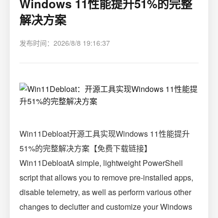
Windows 11性能提升51%的完整
解决方案
发布时间：2026/8/8 19:16:37
Win11Debloat开源工具实现Windows 11性能提升
51%的完整解决方案【免费下载链接】
Win11DebloatA simple, lightweight PowerShell
script that allows you to remove pre-installed apps,
disable telemetry, as well as perform various other
changes to declutter and customize your Windows