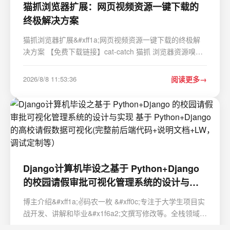
猫抓浏览器扩展：网页视频资源一键下载的
终极解决方案
猫抓浏览器扩展&#xff1a;网页视频资源一键下载的终极解
决方案 【免费下载链接】cat-catch 猫抓 浏览器资源嗅探
扩展 / cat-catch Browser Resource Sniffing Extension 项
目地址: https://gitcode.com/GitHub_Trending/ca/cat-
2026/8/8 11:53:36
阅读更多
catch 还在为无法下载网页视频而烦恼吗&…
Django计算机毕设之基于 Python+Django
的校园请假审批可视化管理系统的设计与实
现 基于 Python+Django 的高校请假数据可
博主介绍&#xff1a;✌️码农一枚 &#xff0c;专注于大学生项目实
视化(完整前后端代码+说明文档+LW，调试
战开发、讲解和毕业&#x1f6a2;文撰写修改等。全栈领域优
定制等）
质创作者&#xff0c;博客之星、掘金/华为云/阿里云/InfoQ等