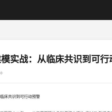
建模实战：从临床共识到可行
03