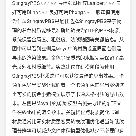
StingrayPBS⭐⭐⭐⭐⭐ 最佳强烈推荐Lambert⭐⭐⭐ 良
好可用Blinn⭐⭐⭐ 良好可用Phong⭐⭐ 一般谨慎使用
为什么StingrayPBS是最佳选择StingrayPBS基于物
理的着色材质能够最准确地转换为glTF的PBR材质
系统保留金属度、粗糙度、法线贴图等关键信息。从
图中可以看到左侧是Maya中的材质设置界面右侧是
导出的渲染效果。金色金属质感的水瓶完美保留了高
光反射和材质细节。实践建议在建模阶段就使用
StingrayPBS材质这样可以获得最佳的导出效果。 卡
通角色导出实战让我们看一个卡通角色的导出案例这
个可爱的粉色小猪模型展示了卡通风格材质的导出效
果。左侧是Maya中的原始模型右侧是导出的glTF文
件在Web中的渲染效果。关键优化点材质简化卡通
材质通常比写实材质更容易转换纹理优化适当降低纹
理分辨率可以减少文件体积模型优化减少不必要的多