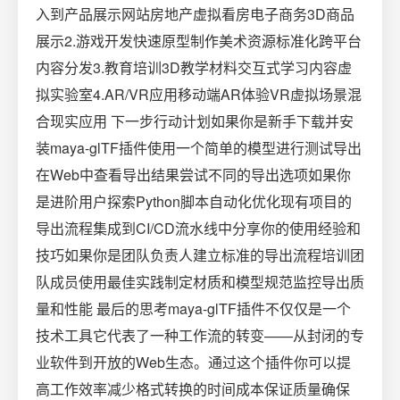
入到产品展示网站房地产虚拟看房电子商务3D商品
展示2.游戏开发快速原型制作美术资源标准化跨平台
内容分发3.教育培训3D教学材料交互式学习内容虚
拟实验室4.AR/VR应用移动端AR体验VR虚拟场景混
合现实应用 下一步行动计划如果你是新手下载并安
装maya-glTF插件使用一个简单的模型进行测试导出
在Web中查看导出结果尝试不同的导出选项如果你
是进阶用户探索Python脚本自动化优化现有项目的
导出流程集成到CI/CD流水线中分享你的使用经验和
技巧如果你是团队负责人建立标准的导出流程培训团
队成员使用最佳实践制定材质和模型规范监控导出质
量和性能 最后的思考maya-glTF插件不仅仅是一个
技术工具它代表了一种工作流的转变——从封闭的专
业软件到开放的Web生态。通过这个插件你可以提
高工作效率减少格式转换的时间成本保证质量确保