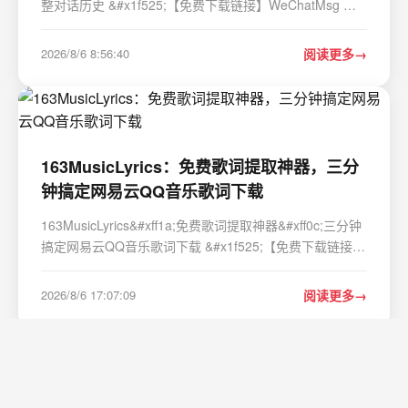
整对话历史 &#x1f525;【免费下载链接】WeChatMsg 提
取微信聊天记录&#xff0c;将其导出成HTML、Word、CSV
文档永久保存&#xff0c;对聊天记录进行分析生成年度聊天报
2026/8/6 8:56:40
阅读更多
告 项目地址: https://gitcode.com/GitHub_T…
163MusicLyrics：免费歌词提取神器，三分
钟搞定网易云QQ音乐歌词下载
163MusicLyrics&#xff1a;免费歌词提取神器&#xff0c;三分钟
搞定网易云QQ音乐歌词下载 &#x1f525;【免费下载链接】
163MusicLyrics 云音乐歌词获取处理工具【网易云、QQ
音乐】 项目地址:
2026/8/6 17:07:09
阅读更多
https://gitcode.com/GitHub_Trending/16/163MusicLyrics
还在为找不到准确…
英超胜率预测：分层贝叶斯建模实战指南