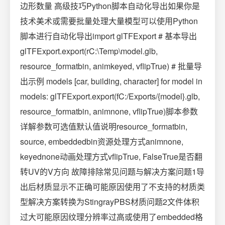
边形数量 高级技巧Python脚本自动化导出如果你是
技术美术或需要批量处理大量模型可以使用Python
脚本进行自动化导出import glTFExport # 基本导出
glTFExport.export(rC:\Temp\model.glb,
resource_formatbin, animkeyed, vflipTrue) # 批量导
出示例 models [car, building, character] for model in
models: glTFExport.export(fC:/Exports/{model}.glb,
resource_formatbin, animnone, vflipTrue)脚本参数
详解参数可选值默认值说明resource_formatbin,
source, embeddedbin资源处理方式animnone,
keyednone动画处理方式vflipTrue, FalseTrue是否翻
转UV的V方向️ 故障排除常见问题与解决方案问题1导
出后材质显示不正确可能原因使用了不支持的材质类
型解决方案转换为StingrayPBS材质问题2文件体积
过大可能原因纹理分辨率过高或使用了embedded格