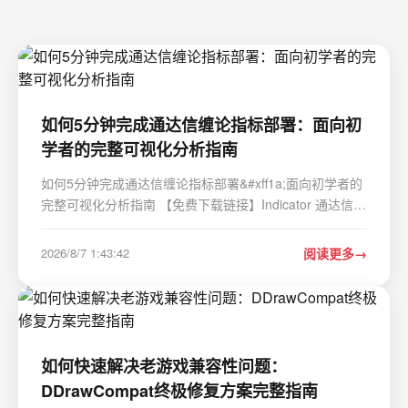
如何5分钟完成通达信缠论指标部署：面向初
学者的完整可视化分析指南
如何5分钟完成通达信缠论指标部署&#xff1a;面向初学者的
完整可视化分析指南 【免费下载链接】Indicator 通达信缠
论可视化分析插件 项目地址:
https://gitcode.com/gh_mirrors/ind/Indicator 缠论技术分
2026/8/7 1:43:42
阅读更多
析是投资市场中一种高级而复杂的分析方法&#xff0c;对于普
通投…
如何快速解决老游戏兼容性问题：
DDrawCompat终极修复方案完整指南