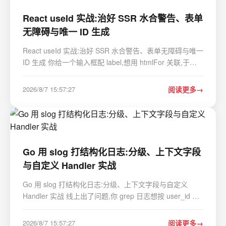
React useId 实战:治好 SSR 水合警告、表单
无障碍与唯一 ID 生成
React useId 实战:治好 SSR 水合警告、表单无障碍与唯一
ID 生成 你给一个输入框配 label,想用 htmlFor 关联,于是
随手写了个 id: function EmailField() {return (<><label
htmlFor"email">邮箱</label><input id"email" /></…
2026/8/7 15:57:27
阅读更多
Go 用 slog 打结构化日志:分级、上下文字段
与自定义 Handler 实战
Go 用 slog 打结构化日志:分级、上下文字段与自定义
Handler 实战 线上出了问题,你 grep 日志想按 user_id 把
一次请求的所有日志串起来,结果发现日志长这样:
2026/08/07 09:12:33 order created for user 8812
2026/8/7 15:57:27
阅读更多