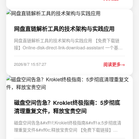
amount 199.00 2026/08/07 09:12:33 payment failed:
gateway t…
网盘直链解析工具的技术架构与实践应用
网盘直链解析工具的技术架构与实践应用 【免费下载链
接】Online-disk-direct-link-download-assistant 一个基于
JavaScript 的网盘文件下载地址获取工具。基于【网盘直
链下载助手】修改 &#xff0c;支持 百度网盘 / 阿里云盘 / 中
2026/8/7 15:57:27
阅读更多
国移动云盘 / 天翼云盘 / 迅雷云盘 / 夸克网盘…
磁盘空间告急？Krokiet终极指南：5步彻底
清理重复文件，释放宝贵空间
磁盘空间告急&#xff1f;Krokiet终极指南&#xff1a;5步彻底清
理重复文件&#xff0c;释放宝贵空间 【免费下载链接】
czkawka Multi functional app to find duplicates, empty