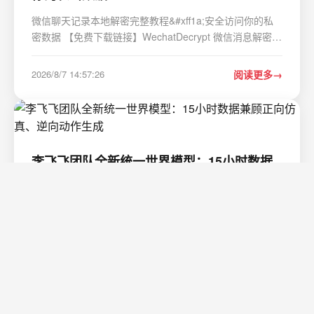
微信聊天记录本地解密完整教程&#xff1a;安全访问你的私
密数据 【免费下载链接】WechatDecrypt 微信消息解密工
具 项目地址:
https://gitcode.com/gh_mirrors/we/WechatDecrypt 微信
2026/8/7 14:57:26
阅读更多
聊天记录本地解密技术让你能够在本地安全地访问自己的
私密数据&#xff0c;无需依赖任…
李飞飞团队全新统一世界模型：15小时数据
兼顾正向仿真、逆向动作生成
一站式支撑机器人策略评估、模型规划与动作提取三大具
身任务。 ——统一世界建模 目录 01 掩码视觉动作完整技
术实现逻辑 掩码动作&#xff1a;把动作直接“画”进视频画面
两类互补掩码数据集构建方案 轻量化LoRA微调方案
2026/8/7 0:57:14
阅读更多
&#xff0c;无全量重训开销 三大下游标准化…