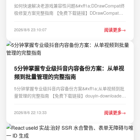
如何快速解决老游戏兼容性问题&#xff1a;DDrawCompat终
极修复方案完整指南 【免费下载链接】DDrawCompat
DirectDraw and Direct3D 1-7 compatibility, performance
and visual enhancements for Windows Vista, 7, 8, 10
2026/8/6 23:10:07
阅读更多
and 11 项目地址: https://gitcode.com/gh_mirrors…
5分钟掌握专业级抖音内容备份方案：从单视
频到批量管理的完整指南
5分钟掌握专业级抖音内容备份方案&#xff1a;从单视频到批
量管理的完整指南 【免费下载链接】douyin-downloader
A practical Douyin downloader for both single-item and
profile batch downloads, with progress display, retries,
2026/8/6 22:13:33
阅读更多
SQLite deduplication, and browser fall…