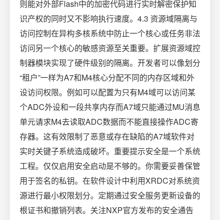
则能对外部Flash中的加密代码进行实时解密保护知
识产权的同时又不影响执行速度。4.3 资源域隔离与
访问控制在异构多核系统中防止一个核心或任务非法
访问另一个核心的敏感资源至关重要。扩展资源域控
制器模块实现了硬件级别的隔离。开发者可以像划分
“租户”一样为A7和M4核心分配不同的内存区域和外
设访问权限。例如可以配置为只有M4域可以访问某
个ADC外设和一段共享内存而A7域只能通过MU消息
单元请求M4去读取ADC数据而不能直接操作ADC寄
存器。这有效限制了恶意或存在缺陷的A7域软件对
实时关键子系统造成破坏。重要提示安全是一个系统
工程。仅仅启用安全启动是不够的。你需要妥善保管
用于签名的私钥。在软件设计中利用XRDC对系统资
源进行最小权限划分。定期通过安全服务更新设备的
根证书和撤销列表。关注NXP官方发布的安全通告