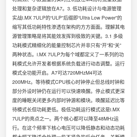
处理和复杂逻辑放在A7。3. 低功耗设计与电源管理
实战i.MX 7ULP的“ULP”后缀即“Ultra Low Power”的
缩写其低功耗特性渗透在架构的方方面面。理解其电
源管理策略是将其能效发挥到极致的关键。3.1 多级
功耗模式精细化的能量控制芯片并非只有“开”和“关”
两种状态。i.MX 7ULP为每个域都定义了一系列的功
耗模式允许开发者根据系统负载进行动态调整。运行
模式全功能开启。A7可达720MHzM4可达
200MHz。等待模式CPU核心时钟停止但总线时钟和
部分外设时钟仍在运行可以快速唤醒。停止模式更深
度的睡眠关闭更多内部时钟源和模块。唤醒延迟比等
待模式长但功耗更低。极低功耗运行模式这是i.MX
7ULP的亮点之一。两个核心都可以降至48MHz运
行。在这个频率下核心电压可以降低静态和动态功耗
都大幅下降适合处理一些不紧急的后台任务。关断模