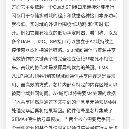
方面它主要依赖一个Quad SPI接口来连接外部串行
闪存用于存储实时域的程序和数据这种接口本身功耗
就很低。实时域的外设也围绕“低功耗”和“实时”展
开。例如它拥有独立的低功耗定时器、看门狗、以及
多个UART、I2C、SPI接口可以独立于A7域持续监
控传感器或维持通信链路。2.3 域间通信与资源共享
高效协作的关键两个域完全独立但绝非老死不相往
来。高效的协作才是发挥异构优势的关键。i.MX
7ULP通过几种机制实现域间通信共享内存这是最常
用、最高效的方式。芯片内部有特定的内存区域可以
被两个域共同访问。A7域可以将需要M4处理的数据
写入共享区然后通过下文提到的消息单元通知M4M4
处理完毕后再将结果写回。硬件信号量芯片集成了
SEMA4硬件信号量模块。当两个核心需要竞争同一
个硬件资源如某个外设时可以通过信号量进行互斥访