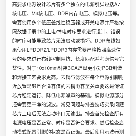
高要求电源设计芯片有多个独立的电源引脚包括A7
核电压、M4核电压、DDR内存电压、模拟电压等。
需要使用多个低压差线性稳压器或开关电源并严格按
照数据手册中的上电/掉电时序要求进行设计。错误
的时序可能导致芯片无法启动或损坏。DDR布线如
果使用LPDDR2/LPDDR3内存需要严格按照高速信
号的要求进行布线控制阻抗、长度匹配并考虑信号完
整性。对于10x10mm封装BGA焊盘更小对PCB制造
和焊接工艺要求更高。去耦与滤波在每个电源引脚附
近放置足够且合适容值的去耦电容至关重要这是保证
芯片稳定运行、降低电源噪声的基础。模拟电源部分
还需要更干净的滤波。常见问题与排查技巧实录问题
芯片上电后无法启动串口无输出。排查首先检查所有
电源电压是否正常、时序是否符合要求。然后检查启
动模式配置引脚的状态是否正确。最后使用示波器测