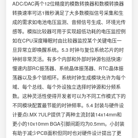
ADC/DAC两个12位精度的模数转换器和数模转换器
转换速率可达1微秒满足了大多数模拟信号采集和生
成的需求如电池电压监测、音频信号生成、环境光传
感等。模拟比较器可用于实现超低功耗的电压监控例
如在CPU深度睡眠时由比较器监控某个关键电压一
旦异常立即唤醒系统。5.3 时钟与复位系统芯片的时
钟树非常灵活。有多个内部和外部时钟源包括快速/
慢速内部RC振荡器、系统晶体振荡器、RTC晶体振
荡器以及多个锁相环。系统时钟生成模块允许为每个
域、每个总线、每个外设独立选择时钟源和分频系
数。这种灵活性使得开发者可以为不同工作模式下的
不同模块配置最节能的时钟频率。5.4 封装与硬件设
计要点i.MX 7ULP提供了两种主流封装14x14mm和
更小的10x10mm BGA引脚间距均为0.5mm。小封装
有助于减少PCB面积但同时也对硬件设计提出了更