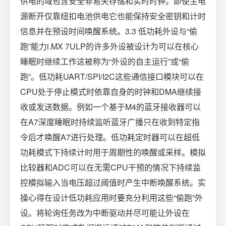
供电的域包含安全非易失存储和实时时钟。即使主电
源断开仅靠纽扣电池供电它也能保持安全密钥和计时
信息并在预设时间唤醒系统。3.3 低功耗外设与“偷
跑”能力i.MX 7ULP的许多外设被设计为可以在核心
睡眠时继续工作这被称为“外设的自主运行”或“偷
跑”。低功耗UART/SPI/I2C这些通信接口模块可以在
CPU处于停止模式时依靠自身的时钟和DMA继续接
收或发送数据。例如一个基于M4的蓝牙接收器可以
在A7深度睡眠时持续监听蓝牙广播只在收到特定指
令后才唤醒A7进行处理。低功耗定时器可以在超低
功耗模式下持续计时用于周期性的唤醒或采样。模拟
比较器和ADC可以在无需CPU干预的情况下持续监
控模拟输入当电压超过阈值时产生中断唤醒系统。实
操心得在设计低功耗应用时要充分利用这些“偷跑”外
设。将轮询任务改为中断驱动并尽可能让外设在