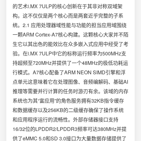
的艺术i.MX 7ULP的核心创新在于其非对称双域架
构。这不仅仅是两个核心而是两套近乎完整的子系
统。2.1 应用处理器域性能与功能的担当应用域围绕
一颗ARM Cortex-A7核心构建。这颗核心大家并不陌
生它以其出色的能效比在众多嵌入式应用中经受了考
验。在i.MX 7ULP中它的标称运行频率为500MHz支
持超频至720MHz并提供了一个48MHz的极低功耗运
行模式。A7核心配备了ARM NEON SIMD引擎和浮
点单元这意味着它在处理图像、音频编解码、基础AI
推理等需要并行计算的任务时游刃有余。该域的内存
系统也为其“富应用”的角色服务拥有32KB指令缓存
和数据缓存以及256KB的二级缓存确保了操作系统
和应用程序运行的流畅性。外部存储器接口支持
16/32位的LPDDR2/LPDDR3频率可达380MHz并提
供了eMMC 5.0和SD 3.0接口为大量数据存储提供了