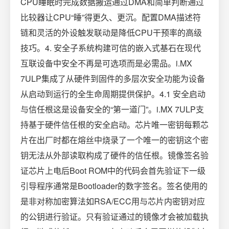
CPU睡眠时完成数据搬运通过DMA和简单判断通过
比较器让CPU“睡”得更久、更沉。配置DMA描述符
链和灵活的外设触发联动是降低CPU干预率的高级
技巧。4. 安全子系统构建可信的嵌入式基石在现代
互联设备中安全不再是可选项而是必需品。i.MX
7ULP集成了从硬件到固件的多层次安全功能为设备
从启动到运行的全生命周期提供保护。4.1 安全启动
与信任根这是设备安全的“第一道门”。i.MX 7ULP支
持基于硬件信任根的安全启动。芯片唯一密钥每颗芯
片在出厂时都在熔丝中烧录了一个唯一的密钥这个密
钥无法从外部读取构成了硬件的信任根。镜像签名验
证芯片上电后Boot ROM中的代码会首先验证下一级
引导程序通常是Bootloader的数字签名。签名使用的
是非对称加密算法如RSA/ECC用与芯片内密钥对应
的公钥进行验证。只有验证通过的镜像才会被加载执