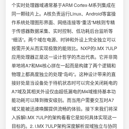
个实时处理器域通常基于ARM Cortex-M系列集成在
同一颗硅片上。A核负责运行Linux、Android等富操
作系统处理图形界面、网络连接等“重活”M核则专精
于传感器数据采集、实时控制、低功耗后台监听等
“细活”。两个域在电源、时钟和外设上完全独立可以
按需开关从而实现极致的能效比。NXP的i.MX 7ULP
应用处理器正是这一设计哲学的杰出代表。它并非简
单地将A7和M4核心拼在一起而是构建了两个逻辑和
物理上都高度独立的处理“岛屿”。这种设计带来的直
接好处是当设备处于待机状态时可以完全关闭耗电的
A7域及其相关外设仅由超低漏电的M4域维持基本功
能功耗可以降到微安级别。而当用户需要交互时A7
域又能被迅速唤醒提供流畅的体验。接下来我们将深
入拆解i.MX 7ULP的架构看看它是如何具体实现这一
目标的。2. i.MX 7ULP架构深度解析双域独立与协同