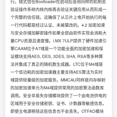
行。链式信任Bootloader在启动后会用同样的机制去
验证操作系统内核内核再去验证关键应用从而形成一
个完整的信任链。这确保了从芯片上电开始执行的每
一行代码都是经过认证、未被篡改的。4.2 加密加速
与安全存储加解密操作如果全部由软件实现会消耗大
量CPU资源且速度慢。i.MX 7ULP提供了硬件加速引
擎CAAM位于A7域是一个功能全面的加密加速和保
证模块支持AES, DES, 3DES, SHA, RSA等多种算
法并集成了真正的随机数生成器。LTC位于M4域是
一个低功耗的加密加速器主要支持AES算法为实时
域提供轻量级的加密服务。MMCAU同样是内存映射
的加密加速单元为M4域提供常用的加密算法函数库
调用。安全非易失存储模块提供了一个由电池供电的
区域用于安全存储密钥、证书、计数器等敏感信息。
即使主电源移除这些信息也不会丢失。OTFAD模块