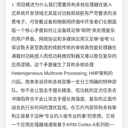
1. 项目概述为什么我们需要异构多核处理器在嵌入
式系统开发领域尤其是对功耗和续航有严苛要求的消
费电子、可穿戴设备和物联网终端中开发者们长期面
临一个核心矛盾如何让设备既足够“聪明”来处理复杂
的用户界面、网络协议和多媒体应用又足够“省电”以
保证数天甚至数周的续航传统的单核高性能处理器在
满载时功耗感人而低功耗微控制器又难以胜任复杂的
应用逻辑。这个矛盾催生了异构多核处理
Heterogeneous Multicore Processing, HMP架构的
兴起。简单来说异构多核就像一支分工明确的特种部
队。你不会让狙击手擅长精准、低功耗的定点任务去
冲锋陷阵也不会让突击手擅长高强度、复杂的正面作
战去执行长时间的潜伏监视。在芯片内部异构多核架
构正是基于这种“专业的人做专业的事”的思想。它将
一个应用处理器域通常基于ARM Cortex-A系列和一