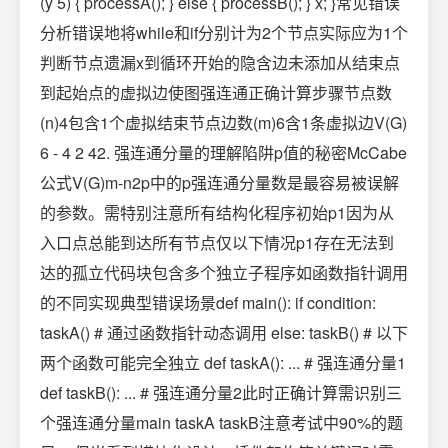
(y 5) { processA(); } else { processB(); } x; }常见错误
分析错误地将while和if分别计为2个节点实际应为1个
判断节点遗漏x到循环开始的隐含边未添加从结束点
到起始点的虚拟边使图强连通正确计算步骤节点数
(n)4包含1个虚拟结束节点边数(m)6含1条虚拟边V(G)
6 - 4 2 42. 强连通分量的理解陷阱p值的秘密McCabe
公式V(G)m-n2p中的p强连通分量数是最容易被误解
的参数。需特别注意所有结构化程序初始p1因为从
入口点总能到达所有节点仅以下情况p1存在无法到
达的孤立代码块包含多个独立子程序如函数指针调用
的不同实现典型错误场景def main(): if condition:
taskA() # 通过函数指针动态调用 else: taskB() # 以下
两个函数可能完全独立 def taskA(): ... # 强连通分量1
def taskB(): ... # 强连通分量2此时正确计算需识别三
个强连通分量main taskA taskB注意考试中90%的题