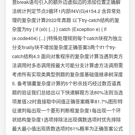
意break语句引入的额外边虚拟边的添加位置正确解
法统计判定节点3循环1内部if4V(G)4154.2 含异常处
理的复杂度计算2022年真题 以下try-catch结构的复
杂度为try { if (x0) {...} } catch (Exception e) { if
(e.code404) {...} }特殊处理规则每个catch块视为独立
分支finally块不增加复杂度正确答案3两个if1个try-
catch结构4.3 面向对象程序的复杂度计算当遇到类方
法调用时多态调用按最大可能分支计算虚方法调用需
考虑所有实现类典型例题的复杂度基础值继承树深度
5. 备考锦囊复杂度计算的5个秒杀技巧经过数百道真
题的验证我们总结出以下快速解题方法80%法则当选
项差值≥2时直接取中间值正确答案概率81.7%图形特
征速判每出现一个菱形判断框复杂度1每出现一个环
状结构复杂度1选项排除法出现偶数选项时优先排除
最大最小值出现质数选项时61%概率为正确答案公式