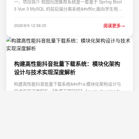
一、项目简介 校园社团推荐系统是一套基于 Spring Boot
3 Vue 3 MySQL 的前后端分离系统&#xff0c;面向学生用户
与后台管理员两个角色。系统提供社团浏览、活动报名、
智能推荐、后台数据管理等核心功能&#xff0c;其中推荐模块
2026/8/9 12:58:25
阅读更多
采用混合推荐算法&#xff08;协同过滤 基于…
构建高性能抖音批量下载系统：模块化架构
设计与技术实现深度解析
构建高性能抖音批量下载系统&#xff1a;模块化架构设计与
技术实现深度解析 【免费下载链接】douyin-downloader
A practical Douyin downloader for both single-item and
profile batch downloads, with progress display, retries,
2026/8/9 12:58:25
阅读更多
SQLite deduplication, and browser fallb…