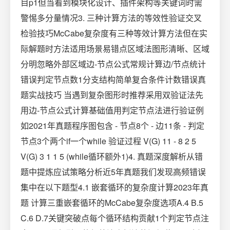
目p1但当看到模块化设计、插件架构等关键词时需
警惕多分量情况3. 三种计算方法的等效性验证交叉
检验技巧McCabe复杂度有三种等效计算方法但在实
际解题时方法适用场景易错点区域法图形清晰、区域
分明忽略外部区域边-节点公式常规计算边/节点统计
错误判定节点数1分支结构简单复合条件计数错误真
题实战技巧 当遇到复杂图形时推荐采用双验证法先
用边-节点公式计算基础值用判定节点法进行验证例
如2021年真题程序图包含 - 节点8个 - 边11条 - 判定
节点3个两个if一个while 验证过程 V(G) 11 - 8 2 5
V(G) 3 1 1 5 (while循环额外1)4. 真题深度解析从错
题中提炼应试策略分析近5年真题我们发现高频错误
集中在以下题型4.1 嵌套循环的复杂度计算2023年真
题 计算三重嵌套循环的McCabe复杂度选项A.4 B.5
C.6 D.7关键突破点每个循环结构贡献1个判定节点注