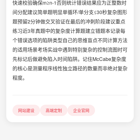
快速校验确保m≥n-1否则统计错误结果应为正整数时
间分配建议简单题明显单循环/单分支≤30秒复杂图形
题预留2分钟做交叉验证在最后的冲刺阶段建议重点
练习近3年真题中的复杂度计算题建立错题本记录每
个错误选项的陷阱类型自己的思维盲点不同计算方法
的适用场景考场实战中遇到特别复杂的控制流图时可
先标记后做避免陷入时间陷阱。记住McCabe复杂度
的核心是测量程序线性独立路径的数量而非绝对复杂
程度。
网站建设
高端定制
企业官网