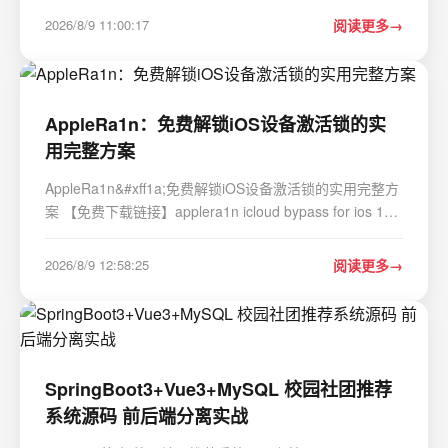
式已经告别了复杂付费操作&#xff0c;涵盖手机、电脑双端的
2026/8/9 11:00:17
阅读更多
免费实操方案&#xff0c;适配新手、日常…
AppleRa1n：免费解锁iOS设备激活锁的实
用完整方案
AppleRa1n&#xff1a;免费解锁iOS设备激活锁的实用完整方
案 【免费下载链接】applera1n icloud bypass for ios 15-
16 项目地址:
https://gitcode.com/gh_mirrors/ap/applera1n 你是否遇到
2026/8/9 12:58:25
阅读更多
过这样的困扰&#xff1f;刚买的二手iPhone开机后却显示"此
iPhone已与物主…
SpringBoot3+Vue3+MySQL 校园社团推荐
系统源码 前后端分离实战