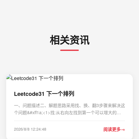
相关资讯
Leetcode31 下一个排列
一、问题描述二、解题思路采用找、换、翻3步骤来解决这
个问题&#xff1a;<1>找:从右向左找到第一个可以增大的位
置i&#xff0c;即最小的可以增大的位置&#xff1b;<2>换:将该位
置的数与[i1,nums.size()-1]区间最小的但大于其的数交换
2026/8/8 12:24:48
阅读更多
&#xff1b;<3>翻:将…