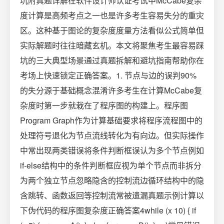
坑附真题详解在软件设计师认证考试中McCabe复杂
度计算是高频考点之一也是许多考生容易失分的重灾
区。这种基于图论的复杂度度量方法看似公式简单但
实际解题时往往暗藏玄机。本文将聚焦考生最容易踩
坑的三大典型场景通过真题拆解和避坑指南帮助你在
考场上快速锁定正确答案。1. 节点与边的误判90%
的失分源于基础概念混淆许多考生在计算McCabe复
杂度时第一步就栽在了程序图的构建上。程序图
Program Graph作为计算基础要求将程序流程图中的
处理符号退化为节点流线转化为有向边。但实际操作
中常出现两类错误将条件判断框误认为多个节点例如
if-else结构中的条件判断框应视为单个节点而非拆分
为两个独立节点忽略隐含的控制流边循环结构中的隐
含跳转、函数返回等控制流常被遗漏真题示例计算以
下伪代码的程序图复杂度正确答案4while (x 10) { if