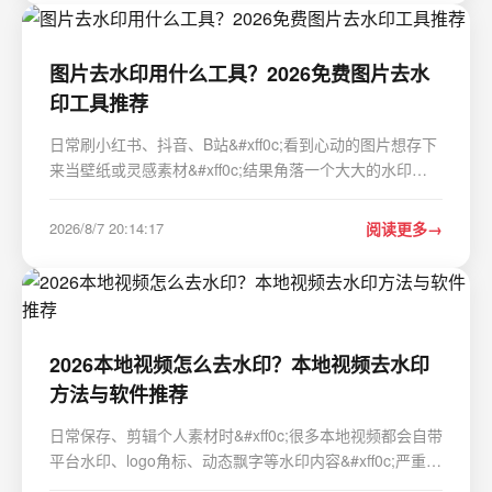
图片去水印用什么工具？2026免费图片去水
印工具推荐
日常刷小红书、抖音、B站&#xff0c;看到心动的图片想存下
来当壁纸或灵感素材&#xff0c;结果角落一个大大的水印
&#xff0c;瞬间兴趣全无。自己用修图软件一点点抹掉
&#xff0c;又费时又费力&#xff0c;还容易留下明显的涂抹痕
2026/8/7 20:14:17
阅读更多
迹。 这篇文章完全从个人收藏与学习的角度出…
2026本地视频怎么去水印？本地视频去水印
方法与软件推荐
日常保存、剪辑个人素材时&#xff0c;很多本地视频都会自带
平台水印、logo角标、动态飘字等水印内容&#xff0c;严重影
响视频观感与二次使用。2026年主流的本地视频去水印方