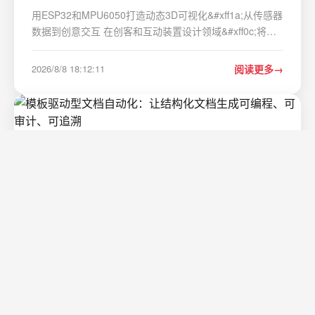
用ESP32和MPU6050打造动态3D可视化&#xff1a;从传感器
数据到创意交互 在创客和互动装置设计领域&#xff0c;将物
理世界的运动映射到数字空间一直是令人着迷的技术挑
战。ESP32与MPU6050的组合为这种虚实交互提供了经济
2026/8/8 18:12:11
阅读更多
高效的解决方案&#xff0c;而Processing则打开了创意可视…
模板驱动型文档自动化：让结构化文档生成
可编程、可审计、可追溯
1. 项目概述&#xff1a;当文档生产变成“填空题”&#xff0c;而不
是“命题作文”你有没有经历过这种场景&#xff1a;每周一早上
&#xff0c;市场部同事准时把一份《月度客户反馈摘要》模板
发到群里&#xff0c;要求销售、客服、产品三个部门各自填入
2026/8/8 21:37:49
阅读更多
数据&#xff1b;三小时后…