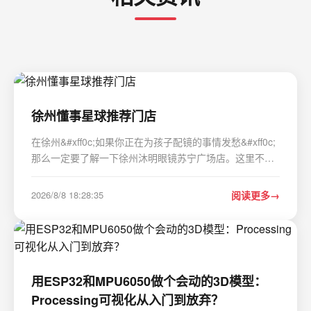
徐州懂事星球推荐门店
在徐州&#xff0c;如果你正在为孩子配镜的事情发愁&#xff0c;
那么一定要了解一下徐州沐明眼镜苏宁广场店。这里不仅
是孩子配镜的理想之选&#xff0c;更是守护青少年视力健康的
专业机构。一、专业验光&#xff0c;精准定制孩子年龄小
2026/8/8 18:28:35
阅读更多
&#xff0c;初次配镜时&#xff0c;很多…
用ESP32和MPU6050做个会动的3D模型：
Processing可视化从入门到放弃？