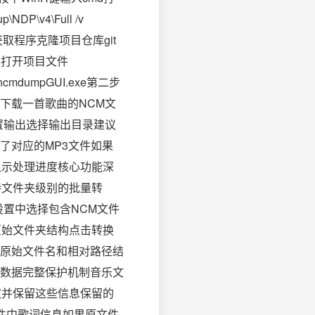
DP\v4\Full /v
。获取程序克隆项目仓库git
或更高版本打开项目文件
cmdumpGUI.exe第二步
下载一首歌曲的NCM文
设置输出选择输出目录建议
了对应的MP3文件如果
显示处理进度核心功能深
持文件夹级别的批量转
置中选择包含NCM文件
原始文件夹结构点击转换
原始文件名和相对路径结
数据完整保护机制音乐文
取并保留这些信息保留的
件中歌词信息如果原文件