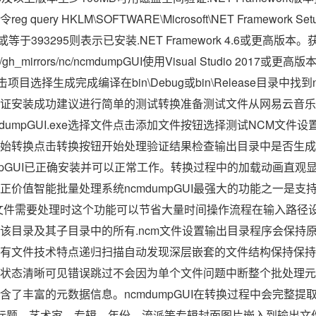
ery HKLM\SOFTWARE\Microsoft\NET Framework Setup\N
或等于393295则表示已安装.NET Framework 4.6或更高版本
de.com/gh_mirrors/nc/ncmdumpGUI使用Visual Studio 2017
键点击项目选择生成完成编译在bin\Debug或bin\Release目录中找到n
证安装成功建议进行简单的测试转换准备测试文件从网易云音乐
dumpGUI.exe选择文件点击添加文件按钮选择测试NCM文件
始转换点击转换按钮开始处理验证结果检查输出目录中是否生成
umpGUI已正确安装并可以正常工作。转换过程中的加载动画直观
正价值智能批量处理系统ncmdumpGUI最强大的功能之一是支
文件需要处理时这个功能可以节省大量时间操作流程在输入路径设
该目录及其子目录中的所有.ncm文件设置输出目录程序会保持
有文件技术特点递归扫描自动发现深层嵌套的文件结构保持保持
状态清晰可见错误跳过不会因为单个文件问题中断整个批处理元
含了丰富的元数据信息。ncmdumpGUI在转换过程中会完整提
息标题、艺术家、专辑、年份、流派等专辑封面图片嵌入到输出文