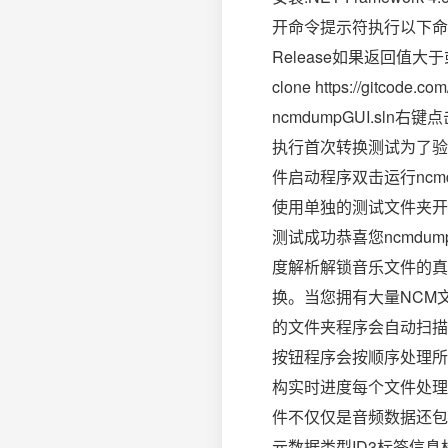
开命令提示符执行以下命令reg qu
Release如果返回值大于
clone https://gitco
ncmdumpGUI.sln右
执行首次转换测试为了验
件启动程序双击运行ncm
使用单独的测试文件夹开
测试成功恭喜您ncmd
度解析解锁音乐文件的真
换。当您拥有大量NCM
的文件夹程序会自动扫描
按钮程序会按顺序处理所
构实时进度每个文件处理
件不仅仅是音频数据还包
元数据类型ID3标签信