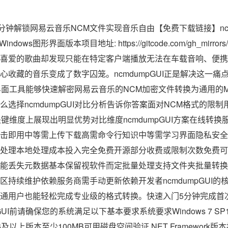
程3分钟解锁网易云音乐NCM文件实现音乐自由【免费下载链接】ncm
ws图形界面版本项目地址: https://gitcode.com/gh_mirrors
喜爱的歌曲却发现只能在特定客户端播放无法在车载音响、便携
心收藏的音乐变成了数字囚笼。ncmdumpGUI正是解决这一痛
形界面工具能够快速解密网易云音乐的NCM加密文件转换为通用的M
选择ncmdumpGUI对比分析告诉你答案面对NCM格式的限
多个关键维度上展现出明显优势对比维度ncmdumpGUI方案在线转
击即用中等需上传下载高需命令行知识中等需学习界面隐私安全
处理本地处理成本投入完全免费开源部分收费或限制次数免费可
能丢失元数据基本保留视软件而定批量处理支持文件夹批量转换
区持续维护依赖服务商需手动更新依赖开发者ncmdumpGUI的
通用户也能轻松完成专业级的格式转换。快速入门5分钟完成首
GUI前请确保您的系统满足以下基本要求系统要求Windows 7 
k 4.6及以上版本至少100MB可用磁盘空间验证.NET Framework