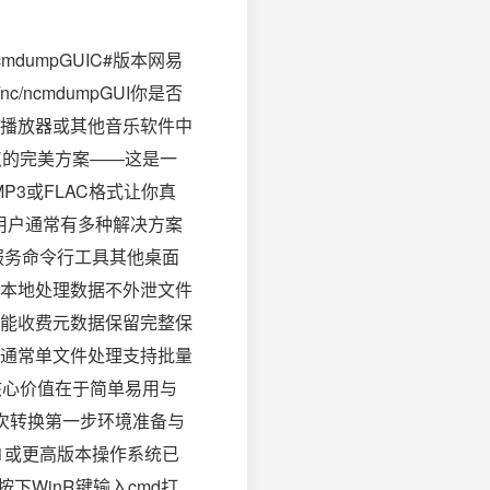
dumpGUIC#版本网易
/nc/ncmdumpGUI你是否
播放器或其他音乐软件中
点的完美方案——这是一
P3或FLAC格式让你真
制用户通常有多种解决方案
换服务命令行工具其他桌面
本地处理数据不外泄文件
能收费元数据保留完整保
通常单文件处理支持批量
核心价值在于简单易用与
次转换第一步环境准备与
SP1或更高版本操作系统已
版本按下WinR键输入cmd打