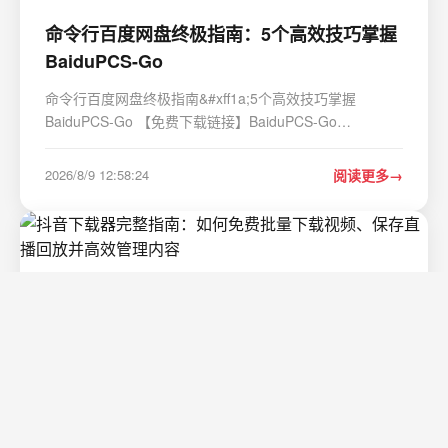
命令行百度网盘终极指南：5个高效技巧掌握
BaiduPCS-Go
命令行百度网盘终极指南&#xff1a;5个高效技巧掌握
BaiduPCS-Go 【免费下载链接】BaiduPCS-Go
iikira/BaiduPCS-Go原版基础上集成了分享链接/秒传链接
转存功能 项目地址:
2026/8/9 12:58:24
阅读更多
https://gitcode.com/GitHub_Trending/ba/BaiduPCS-Go
BaiduPCS-Go是一款功能强大的百度网盘命令…
抖音下载器完整指南：如何免费批量下载视
频、保存直播回放并高效管理内容
抖音下载器完整指南&#xff1a;如何免费批量下载视频、保
存直播回放并高效管理内容 【免费下载链接】douyin-
downloader A practical Douyin downloader for both
single-item and profile batch downloads, with progress
2026/8/9 11:58:24
阅读更多