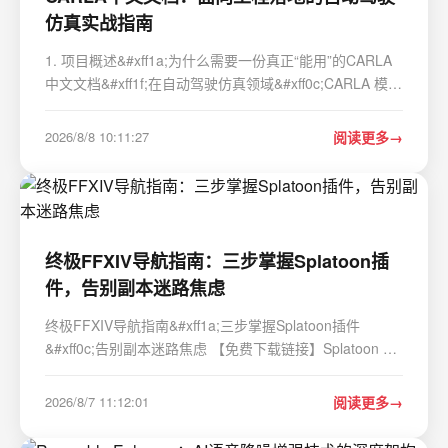
仿真实战指南
1. 项目概述&#xff1a;为什么需要一份真正“能用”的CARLA
中文文档&#xff1f;在自动驾驶仿真领域&#xff0c;CARLA 模拟
器几乎是绕不开的起点——它开源、免费、支持高保真传
感器建模、具备可编程交通流与动态天气系统&#xff0c;更重
2026/8/8 10:11:27
阅读更多
要的是&#xff0c;它背后有扎实的学…
终极FFXIV导航指南：三步掌握Splatoon插
件，告别副本迷路焦虑
终极FFXIV导航指南&#xff1a;三步掌握Splatoon插件
&#xff0c;告别副本迷路焦虑 【免费下载链接】Splatoon An
accessibility tool to assist in gameplay and compensate
for human imperfections. 项目地址:
2026/8/7 11:12:01
阅读更多
https://gitcode.com/gh_mirrors/spl/Splatoon 在《最终…