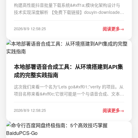
构建高性能抖音批量下载系统&#xff1a;模块化架构设计与
技术实现深度解析 【免费下载链接】douyin-downloader
A practical Douyin downloader for both single-item and
profile batch downloads, with progress display, retries,
2026/8/9 12:58:25
阅读更多
SQLite deduplication, and browser fallb…
本地部署语音合成工具：从环境搭建到API集
成的完整实践指南
这次我们来看一个名为“Lets go&#xff01;”verity 的项目。从
项目名称来看&#xff0c;它很可能是一个与语音合成、文本转
语音&#xff08;TTS&#xff09;或语音克隆相关的工具或模型。
这类项目的核心价值在于能否在本地环境下&#xff0c;以较低
2026/8/9 12:58:25
阅读更多
的硬件门槛实现高质量的语音…