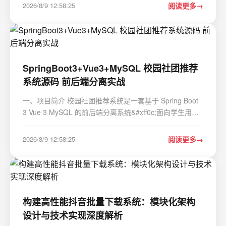
https://gitcode.com/gh_mirrors/ap/applera1n 你是否遇到
2026/8/9 12:58:25
阅读更多
过这样的困扰&#xff1f;刚买的二手iPhone开机后却显示"此
iPhone已与物主…
SpringBoot3+Vue3+MySQL 校园社团推荐
系统源码 前后端分离实战
一、项目简介 校园社团推荐系统是一套基于 Spring Boot
3 Vue 3 MySQL 的前后端分离系统&#xff0c;面向学生用户
与后台管理员两个角色。系统提供社团浏览、活动报名、
智能推荐、后台数据管理等核心功能&#xff0c;其中推荐模块
2026/8/9 12:58:25
阅读更多
采用混合推荐算法&#xff08;协同过滤 基于…
构建高性能抖音批量下载系统：模块化架构
设计与技术实现深度解析