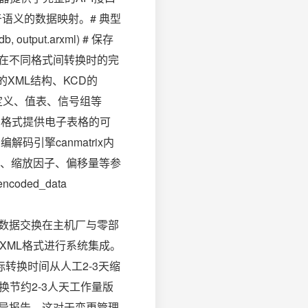
语义的数据映射。# 典型
b, output.arxml) # 保存
数据在不同格式间转换时的完
XML结构、KCD的
性定义、值表、信号组等
el格式提供电子表格的可
码引擎canmatrix内
、缩放因子、偏移量等参
coded_data
析供应商协作数据交换在主机厂与零部
RXML格式进行系统集成。
指标转换时间从人工2-3天缩
换节约2-3人天工作量版
的差异报告。这对于变更管理