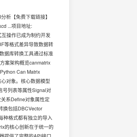
OI分析【免费下载链接】
 .kcd ...项目地址:
AN数据格式互操作已成为制约开发
BF等格式差异导致数据转
AN数据库转换工具通过标准
构概览canmatrix
Can Matrix
等核心对象。核心数据模型
信号列表等属性Signal对
Define对象属性定
包括DBCVector
YM等。每种格式都有独立的导入
atrix的核心创新在于统一的
容器提供了完整的API接口