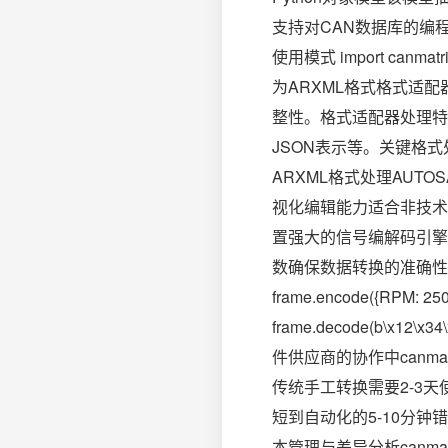
支持对CAN数据库的编
使用模式 import canmatrix
为ARXML格式格式适配
整性。格式适配器处理特
JSON表示等。关键格式
ARXML格式处理AUT
视化编辑能力适合非技术用户
置强大的信号编解码引擎
数确保数据转换的准确性。# 信号编
frame.encode({RPM: 250
frame.decode(b\x
件供应商的协作中canm
传统手工转换需要2-3天使
短到自动化的5-10分钟
本管理与差异分析canma