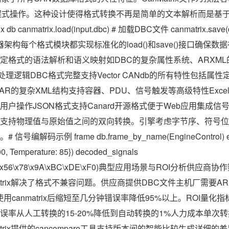
程式操作。这种设计使得格式转换不再是简单的文本解析而是基于
 db canmatrix.load(input.dbc) # 加载DBC文件 canmatrix.save(d
器架构每个格式模块都实现标准化的load()和save()接口确保
定格式的语法解析和语义映射如DBC的复杂属性系统、ARXML的
处理逻辑DBC格式完整支持Vector CANdb的所有特性包括属
OSAR的复杂XML结构支持容器、PDU、信号触发等高级特性Exc
操作JSON格式支持Canard开源格式便于Web应用集成信号编解
支持物理值与原始值之间的双向转换。引擎考虑字节序、符号位
解码示例 frame db.frame_by_name(EngineControl) en
0, Temperature: 85}) decoded_signals
12\x34\x56\x78\x9A\xBC\xDE\xF0)典型应用场景与ROI分
atrix解决了格式不兼容问题。供应商提供DBC文件主机厂需要A
用canmatrix后缩短至几分钟错误率降低95%以上。ROI量化
错误率从人工转换的15-20%降低到自动转换的1%人力成本单次转
trix提供的cancompare工具支持版本间的智能比较生成详细