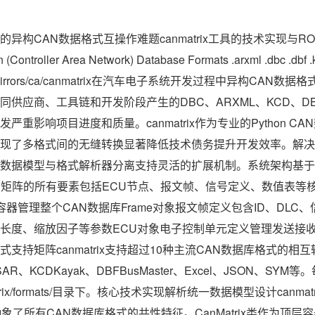
异构CAN数据格式互操作难题canmatrix工具的技术实现与R
 (Controller Area Network) Database Formats .arxml .dbc .dbf
com/gh_mirrors/ca/canmatrix在汽车电子系统开发过程中异构C
同供应商、工具链和开发阶段产生的DBC、ARXML、KCD、D
重影响项目进度和质量。canmatrix作为专业的Python C
了多格式间的无缝转换显著降低技术债务提升开发效率。解决方案架
模型与格式解析器分离支持灵活的扩展机制。系统架构基于Python 
N通信矩阵的所有要素包括ECU节点、报文帧、信号定义、数值表
顶层容器管理整个CAN数据库Frame对象报文帧定义包含ID、DLC、
长度、缩放因子等参数ECU对象电子控制单元定义管理发送接收关系
持矩阵canmatrix支持超过10种主流CAN数据库格式的相互转换
SAR、KCDKayak、DBFBusMaster、Excel、JSON、S
atrix/formats/目录下。核心技术实现解析统一数据模型设计canm
抽象了所有CAN数据库格式的共性特征。CanMatrix类作为顶层