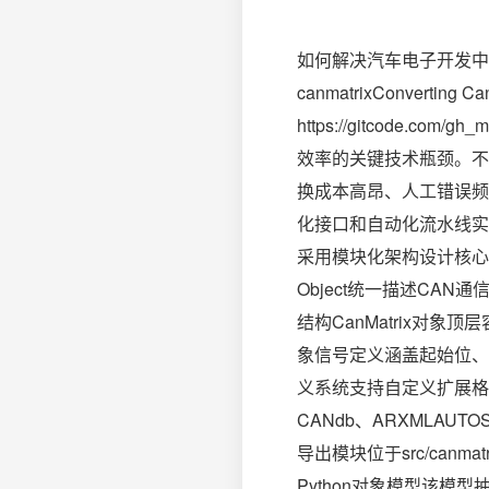
如何解决汽车电子开发中的
canmatrixConverting Can
https://gitcode.
效率的关键技术瓶颈。不
换成本高昂、人工错误频发严
化接口和自动化流水线实现
采用模块化架构设计核心数据
Object统一描述CA
结构CanMatrix对象
象信号定义涵盖起始位、
义系统支持自定义扩展格式支
CANdb、ARXMLAUTO
导出模块位于src/canm
Python对象模型该模型