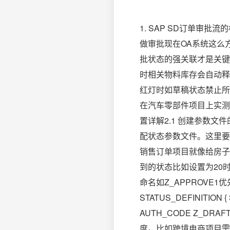
1. SAP SD订单审
做审批现在OA系统这么
批状态的强关联才是关键
时相关物料库存会自动释放
红灯时如草稿状态禁止所
在汽车零部件项目上实测
置详解2.1 创建参数
配状态参数文件。这里要
销售订单项目就像给房子
到的状态比如设置为20
命名如Z_APPROVE
STATUS_DEFINITION
AUTH_CODE Z_D
度。比如跨境电商项目需