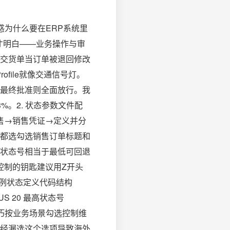
疑惑为什么要在ERP系统里
才明白——业务操作与审
交货单当订单被退回修改
ofile就像交通信号灯。
最终批准则全面放行。我
。2. 状态参数文件配
销售→销售凭证→定义并分
都选勾选销售订单标题和
状态号相当于最低可回退
控制的钥匙建议用Z开头
示例状态定义代码结构
ATUS 20 最高状态号
藏技巧按业务场景勾选控制维
经漏选这个选项导致海外