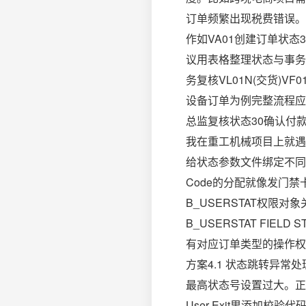
订单频繁出现税费错误。
作如VA01创建订单状态
议用表格整理状态与事务的
务复核VL01N(交货)V
设备订单为例完整流程应
总监复核状态30确认付
我在重工机械项目上就遇
给状态参数文件绑定不同的订
Code的分配就像发门禁
B_USERSTAT权限对
B_USERSTAT FIEL
有对应订单类型的操作权限
方案4.1 状态跳转异
最高状态号设置过大。正
User Exit里添加校验代码