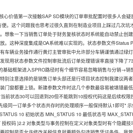
批流的核心价值第一次接触SAP SD模块的订单审批配置时很多人会
方便。这个问题我也思考过很久直到在制造业项目上踩过几次坑
。想象一下当销售订单处于财务复核状态时系统能自动禁止创建
。这种深度集成是OA系统难以实现的。状态参数文件Status Pr
有车辆业务操作通行黄灯主管审批中允许部分车辆谨慎通过绿灯
发现用状态参数文件控制审批流后订单处理错误率直接下降了73%
文件的基础框架进入SPRO路径时有个细节容易忽略销售与分销→
特别注意选择的是销售订单头部还是行项目状态控制我建议两者
装门窗都要上锁。新建参数文件时这几个参数最容易被填错最低
时当前状态30可以回退到20但不能跳到10授权代码这是后续权限
1优先级同一订单多个状态共存时的处理顺序一般保持默认1即可* 
 { STATUS 10 初始状态 MIN_STATUS 10 最低状态号 MAX_ST
RAFT 授权码 }2.2 对象类型与事务控制在定义对象类型时有个隐
要控制是否允许修改关税信息就要额外勾选销售凭证条件。我曾