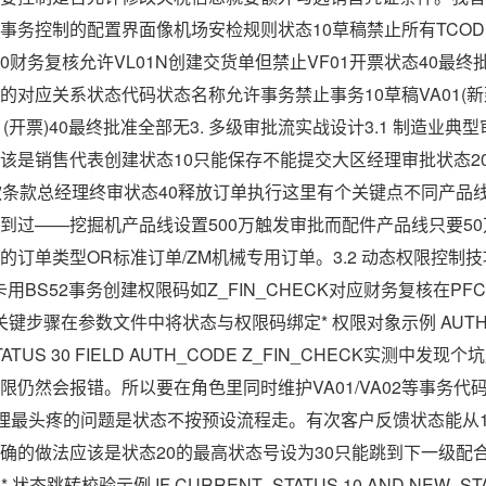
事务控制的配置界面像机场安检规则状态10草稿禁止所有TCOD
30财务复核允许VL01N创建交货单但禁止VF01开票状态40最
对应关系状态代码状态名称允许事务禁止事务10草稿VA01(新
F01(开票)40最终批准全部无3. 多级审批流实战设计3.1 制造业典
该是销售代表创建状态10只能保存不能提交大区经理审批状态2
款条款总经理终审状态40释放订单执行这里有个关键点不同产品
到过——挖掘机产品线设置500万触发审批而配件产品线只要5
单类型OR标准订单/ZM机械专用订单。3.2 动态权限控制技巧权限码A
卡用BS52事务创建权限码如Z_FIN_CHECK对应财务复核在P
象关键步骤在参数文件中将状态与权限码绑定* 权限对象示例 AUTHOR
D STATUS 30 FIELD AUTH_CODE Z_FIN_CHECK实测
仍然会报错。所以要在角色里同时维护VA01/VA02等事务代码
常处理最头疼的问题是状态不按预设流程走。有次客户反馈状态能从1
确的做法应该是状态20的最高状态号设为30只能跳到下一级配
* 状态跳转校验示例 IF CURRENT_STATUS 10 AND NEW_STA