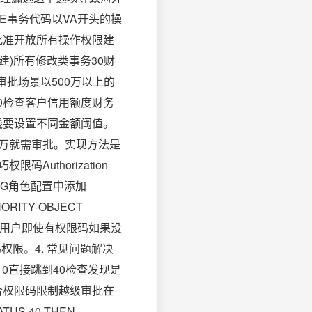
E事务代码以VA开头的操
终批准开放所有操作权限建
建)所有修改类事务30财
型审批场景以500万以上的
0检查客户信用额度财务
线要设置不同金额阈值。
0万就需审批。实现方法是
uthorization
FCG角色配置中添加
ITY-OBJECT
中发现个坑用户即使有权限码如果没
权限。4. 常见问题解决
0直接跳到40检查发现是
合权限码限制越级审批在
TUS 40 THEN