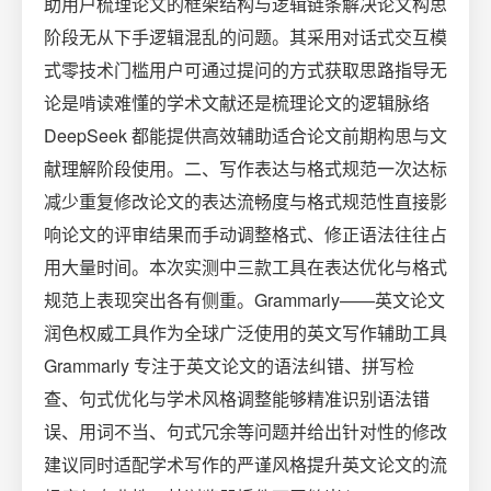
助用户梳理论文的框架结构与逻辑链条解决论文构思
阶段无从下手逻辑混乱的问题。其采用对话式交互模
式零技术门槛用户可通过提问的方式获取思路指导无
论是啃读难懂的学术文献还是梳理论文的逻辑脉络
DeepSeek 都能提供高效辅助适合论文前期构思与文
献理解阶段使用。二、写作表达与格式规范一次达标
减少重复修改论文的表达流畅度与格式规范性直接影
响论文的评审结果而手动调整格式、修正语法往往占
用大量时间。本次实测中三款工具在表达优化与格式
规范上表现突出各有侧重。Grammarly——英文论文
润色权威工具作为全球广泛使用的英文写作辅助工具
Grammarly 专注于英文论文的语法纠错、拼写检
查、句式优化与学术风格调整能够精准识别语法错
误、用词不当、句式冗余等问题并给出针对性的修改
建议同时适配学术写作的严谨风格提升英文论文的流