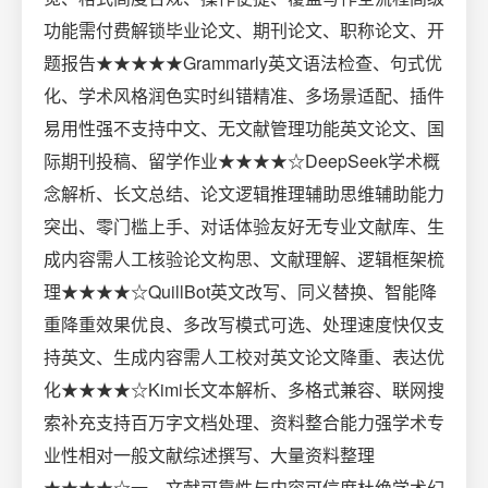
功能需付费解锁毕业论文、期刊论文、职称论文、开
题报告★★★★★Grammarly英文语法检查、句式优
化、学术风格润色实时纠错精准、多场景适配、插件
易用性强不支持中文、无文献管理功能英文论文、国
际期刊投稿、留学作业★★★★☆DeepSeek学术概
念解析、长文总结、论文逻辑推理辅助思维辅助能力
突出、零门槛上手、对话体验友好无专业文献库、生
成内容需人工核验论文构思、文献理解、逻辑框架梳
理★★★★☆QuillBot英文改写、同义替换、智能降
重降重效果优良、多改写模式可选、处理速度快仅支
持英文、生成内容需人工校对英文论文降重、表达优
化★★★★☆Kimi长文本解析、多格式兼容、联网搜
索补充支持百万字文档处理、资料整合能力强学术专
业性相对一般文献综述撰写、大量资料整理
★★★★☆一、文献可靠性与内容可信度杜绝学术幻