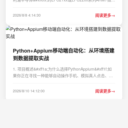
制器开发产品&#xff0c;尤其是涉及汽车电子、工业控制或需
要高可靠性的分布式系统&#xff0c;那么CAN总线和ADC这
2026/8/8 4:14:30
阅读更多
两个外设的深入理解与精准配置&#xff0c;绝…
Python+Appium移动端自动化：从环境搭建
到数据提取实战
1. 项目概述&#xff1a;为什么选择PythonAppium&#xff1f;如
果你正在寻找一种能够自动操作手机、模拟真人点击、滑
动&#xff0c;并且还能把屏幕上的文字、图片信息抓取下来的
方法&#xff0c;那么Python配合Appium这套组合拳&#xff0c;
2026/8/10 14:12:00
阅读更多
几乎就是为你量身定做的。我最早接触…
Windows本地AI工作流部署：