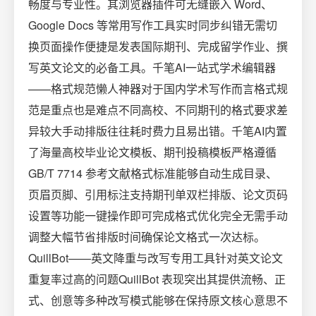
畅度与专业性。其浏览器插件可无缝嵌入 Word、
Google Docs 等常用写作工具实时同步纠错无需切
换页面操作便捷是发表国际期刊、完成留学作业、撰
写英文论文的必备工具。千笔AI一站式学术编辑器
——格式规范懒人神器对于国内学术写作而言格式规
范是重点也是难点不同高校、不同期刊的格式要求差
异较大手动排版往往耗时费力且易出错。千笔AI内置
了海量高校毕业论文模板、期刊投稿模板严格遵循
GB/T 7714 参考文献格式标准能够自动生成目录、
页眉页脚、引用标注支持期刊单双栏排版、论文页码
设置等功能一键操作即可完成格式优化完全无需手动
调整大幅节省排版时间确保论文格式一次达标。
QuillBot——英文降重与改写专用工具针对英文论文
重复率过高的问题QuillBot 表现突出其提供流畅、正
式、创意等多种改写模式能够在保持原文核心意思不