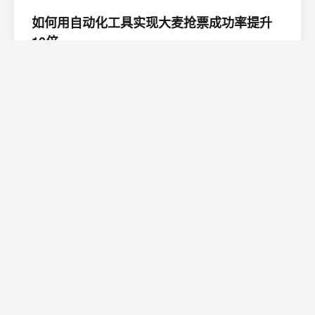
如何用自动化工具实现大麦抢票成功率提升
10倍
如何用自动化工具实现大麦抢票成功率提升10倍 【免费下
载链接】ticket-purchase 大麦自动抢票&#xff0c;支持人
员、城市、日期场次、价格选择 项目地址:
https://gitcode.com/GitHub_Trending/ti/ticket-purchase
2026/7/29 23:10:17
阅读更多
还在为热门演唱会门票一票难求而烦恼吗&#xff1f;每…
AI能替我找客户？实测三个月后的真实感受
说实话&#xff0c;一开始我对AI开发客户这事儿是持怀疑态度
的。 但转念一想&#xff0c;现在连写文章都有AI了&#xff0c;找
客户应该也行吧&#xff1f; 三个月之前, 处于毫无头绪, 并且
渴望突破业务困境这类状况下, 我怀着试试看的这种心态,
2026/8/6 8:56:38
阅读更多
首次接触了一款被称作“青山跨境…