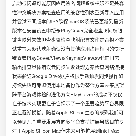
启动或闪退可能原因应用签名问题系统权限不足兼容
性冲突解决方案检查应用的兼容性列表重新导入应用
并尝试不同版本的IPA确保macOS系统已更新到最新
版本在安全设置中授予PlayCover完全磁盘访问权限
键盘映射失效排查步骤检查映射配置文件是否损坏尝
试重置为默认映射确认没有其他应用占用相同的快捷
键查看PlayCover/Views/KeymapView.swift的日志
输出排查具体错误云同步失败处理方案检查网络连接
状态验证Google Drive账户权限手动触发同步操作如
持续失败可考虑使用本地备份作为替代方案未来展望
跨平台游戏体验的进化方向PlayCover的成功不仅仅
在于技术实现更在于它揭示了一个重要趋势平台界限
正在逐渐模糊。随着Apple Silicon生态的成熟我们可
以预见几个重要发展方向多平台支持扩展虽然目前专
注于Apple Silicon Mac但未来可能扩展到Intel Mac