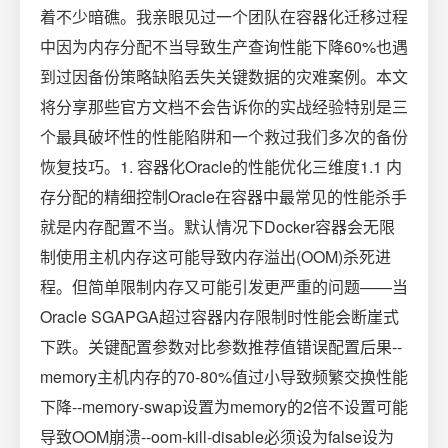
着不少暗礁。我亲眼见过一个团队在容器化迁移过程
中因为内存分配不当导致生产查询性能下降60%也遇
到过因备份策略缺陷丢失关键数据的灾难案例。本文
将分享那些官方文档不会告诉你的实战经验特别是三
个最具破坏性的性能陷阱和一个救过我们多次的备份
恢复技巧。1. 容器化Oracle的性能优化三维度1.1 内
存分配的精细控制Oracle在容器中最常见的性能杀手
就是内存配置不当。默认情况下Docker容器会无限
制使用主机内存这可能导致内存溢出(OOM)杀死进
程。但简单限制内存又可能引发更严重的问题——当
Oracle SGAPGA超过容器内存限制时性能会断崖式
下跌。关键配置参数对比参数推荐值错误配置后果--
memory主机内存的70-80%值过小导致频繁交换性能
下降--memory-swap设置为memory的2倍不设置可能
导致OOM崩溃--oom-kill-disable必须设为false设为