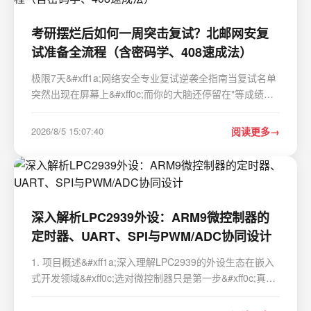
考研摆烂后如何一周突击复试？北邮网安复
试准备全流程（含密码学、408速成法）
极限7天&#xff1a;网络安全专业复试逆袭全指南当复试名单
突然出现在屏幕上&#xff0c;而你的大脑还停留在"等成绩期
间摆烂模式"时&#xff0c;那种混合着惊喜与恐慌的复杂感受
&#xff0c;相信很多考研边缘人都深有体会。网络安全专业的
2026/8/5 15:07:40
阅读更多
复试尤其特殊——它不像初试…
深入解析LPC2939外设：ARM9微控制器的
定时器、UART、SPI与PWM/ADC协同设计
1. 项目概述&#xff1a;深入理解LPC2939的外设生态在嵌入
式开发领域&#xff0c;选对微控制器只是第一步&#xff0c;真正
决定项目成败的&#xff0c;往往是对其片上外设的深度理解和
灵活运用。今天&#xff0c;我们就来深入拆解一款经典的