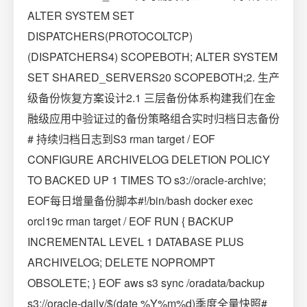
ALTER SYSTEM SET
DISPATCHERS(PROTOCOLTCP)
(DISPATCHERS4) SCOPEBOTH; ALTER SYSTEM
SET SHARED_SERVERS20 SCOPEBOTH;2. 生产
级备份恢复方案设计2.1 三层备份体系构建我们在金
融级应用中验证过的备份策略组合实时归档日志备份
# 持续归档日志到S3 rman target / EOF
CONFIGURE ARCHIVELOG DELETION POLICY
TO BACKED UP 1 TIMES TO s3://oracle-archive;
EOF每日增量备份脚本#!/bin/bash docker exec
orcl19c rman target / EOF RUN { BACKUP
INCREMENTAL LEVEL 1 DATABASE PLUS
ARCHIVELOG; DELETE NOPROMPT
OBSOLETE; } EOF aws s3 sync /oradata/backup
s3://oracle-daily/$(date %Y%m%d)季度全量快照#