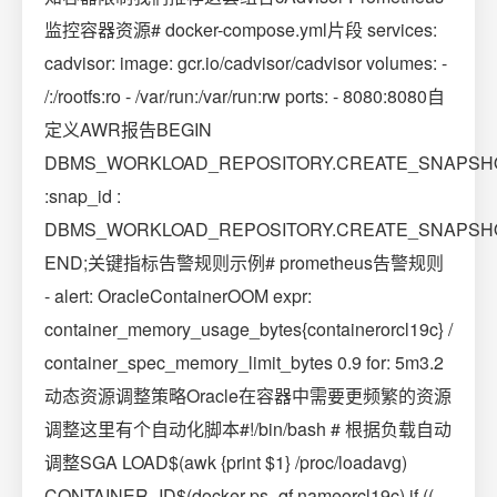
监控容器资源# docker-compose.yml片段 services:
cadvisor: image: gcr.io/cadvisor/cadvisor volumes: -
/:/rootfs:ro - /var/run:/var/run:rw ports: - 8080:8080自
定义AWR报告BEGIN
DBMS_WORKLOAD_REPOSITORY.CREATE_SNAPSHO
:snap_id :
DBMS_WORKLOAD_REPOSITORY.CREATE_SNAPSHO
END;关键指标告警规则示例# prometheus告警规则
- alert: OracleContainerOOM expr:
container_memory_usage_bytes{containerorcl19c} /
container_spec_memory_limit_bytes 0.9 for: 5m3.2
动态资源调整策略Oracle在容器中需要更频繁的资源
调整这里有个自动化脚本#!/bin/bash # 根据负载自动
调整SGA LOAD$(awk {print $1} /proc/loadavg)
CONTAINER_ID$(docker ps -qf nameorcl19c) if ((