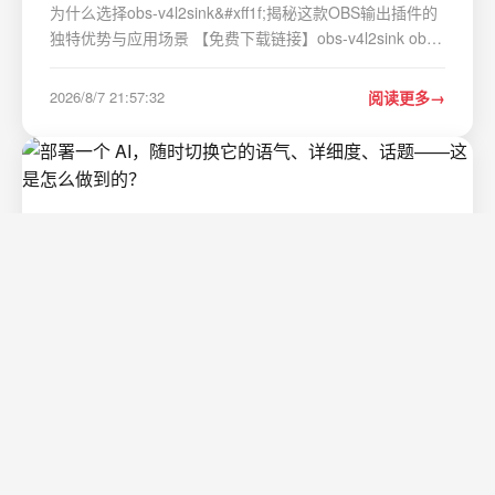
为什么选择obs-v4l2sink&#xff1f;揭秘这款OBS输出插件的
独特优势与应用场景 【免费下载链接】obs-v4l2sink obs
studio output plugin for Video4Linux2 device 项目地址:
https://gitcode.com/gh_mirrors/ob/obs-v4l2sink obs-
2026/8/7 21:57:32
阅读更多
v4l2sink是一款专为OBS Studio打造的输…
部署一个 AI，随时切换它的语气、详细度、
话题——这是怎么做到的？
你见过同一个模型在“惜字如金”与“侃侃而谈”之间无缝切换
吗？不重训、不微调、不挂 LoRA——同一个权重文件，
同一个 prompt，唯一变的是命令行里的一个数字。输出立
刻从 67 词变成 171 词，从一段紧凑短答变成带小节的完
2026/8/7 21:57:32
阅读更多
整长文。权重一个字节都没动，模型却像换了副面孔。 …