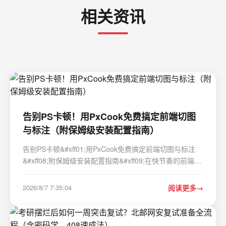
相关资讯
告别PS卡顿！用PxCook免费搞定前端切图
与标注（附保姆级安装配置指南）
告别PS卡顿&#xff01;用PxCook免费搞定前端切图与标注
&#xff08;附保姆级安装配置指南&#xff09;在快节奏的前端开
发领域&#xff0c;设计师与开发者之间的协作效率直接影响项
目进度。传统Photoshop虽然功能强大&#xff0c;但其高昂的
2026/8/7 7:35:04
阅读更多
订阅费用、庞大的系统资源占用以及复…