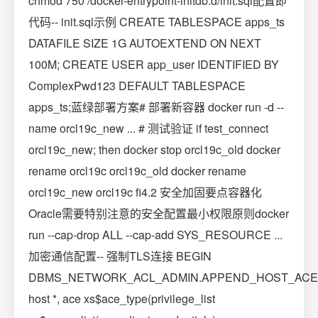
chmod 750 /docker-entrypoint-initdb.d/init.sql配置即
代码-- init.sql示例 CREATE TABLESPACE apps_ts
DATAFILE SIZE 1G AUTOEXTEND ON NEXT
100M; CREATE USER app_user IDENTIFIED BY
ComplexPwd123 DEFAULT TABLESPACE
apps_ts;蓝绿部署方案# 部署新容器 docker run -d --
name orcl19c_new ... # 测试验证 if test_connect
orcl19c_new; then docker stop orcl19c_old docker
rename orcl19c orcl19c_old docker rename
orcl19c_new orcl19c fi4.2 安全加固要点容器化
Oracle需要特别注意的安全配置最小权限原则docker
run --cap-drop ALL --cap-add SYS_RESOURCE ...
加密通信配置-- 强制TLS连接 BEGIN
DBMS_NETWORK_ACL_ADMIN.APPEND_HOST_ACE
host *, ace xs$ace_type(privilege_list