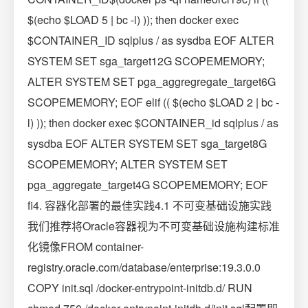
$(echo $LOAD 5 | bc -l) )); then docker exec
$CONTAINER_ID sqlplus / as sysdba EOF ALTER
SYSTEM SET sga_target12G SCOPEMEMORY;
ALTER SYSTEM SET pga_aggregregate_target6G
SCOPEMEMORY; EOF elif (( $(echo $LOAD 2 | bc -
l) )); then docker exec $CONTAINER_id sqlplus / as
sysdba EOF ALTER SYSTEM SET sga_target8G
SCOPEMEMORY; ALTER SYSTEM SET
pga_aggregate_target4G SCOPEMEMORY; EOF
fi4. 容器化部署的最佳实践4.1 不可变基础设施实践
我们推荐将Oracle容器视为不可变基础设施构建标准
化镜像FROM container-
registry.oracle.com/database/enterprise:19.3.0.0
COPY init.sql /docker-entrypoint-initdb.d/ RUN