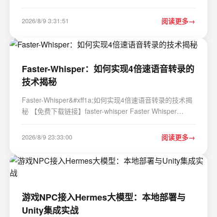
都会遇到“这个数据点看起来不太对劲”的瞬间——销售报
表里某天的订单量突然飙升300%&#xff0c;服务器日志中某
2026/8/9 3:31:51
阅读更多
个IP的请求频率在凌晨三点陡增…
Faster-Whisper：如何实现4倍速语音转录的
技术揭秘
Faster-Whisper&#xff1a;如何实现4倍速语音转录的技术揭
秘 【免费下载链接】faster-whisper Faster Whisper
transcription with CTranslate2 项目地址:
https://gitcode.com/GitHub_Trending/fa/faster-whisper
2026/8/9 23:33:00
阅读更多
在AI语音转录领域&#xff0c;速度与精度的平衡一直是…
游戏NPC接入Hermes大模型：本地部署与
Unity集成实战