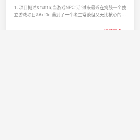
1. 项目概述&#xff1a;当游戏NPC“活”过来最近在捣鼓一个独
立游戏项目&#xff0c;遇到了一个老生常谈但又无比核心的问
题&#xff1a;游戏里的NPC&#xff08;非玩家角色&#xff09;对话
太“木”了。要么是预设好的几句台词来回倒腾&#xff0c;玩家
2026/8/10 11:58:46
阅读更多
点三次就索然无味&…
如何快速实现QQ连连看秒破？这款Python
图像识别神器给你完整解决方案
如何快速实现QQ连连看秒破&#xff1f;这款Python图像识别
神器给你完整解决方案 【免费下载链接】Auto-
Lianliankan 基于python图像识别实现的连连看外挂
&#xff0c;可实现QQ连连看秒破 项目地址:
2026/8/10 11:58:46
阅读更多
https://gitcode.com/gh_mirrors/au/Auto-Lianliankan 你是
否曾经在玩Q…