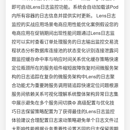
即可启动Lens日志监控功能。系统会自动加载该Pod
内所有容器的日志信息并提供实时更新。 Lens日志
监控的实战应用场景电商应用性能优化案例假设您的
电商应用在促销期间出现性能问题通过Lens日志监
控可以实时查看订单处理服务的日志输出监控交易流
程状态分析数据库连接池的状态变化识别连接泄露问
题监控缓存命中率与响应时间关系优化缓存策略快速
定位瓶颈所在的服务组件缩短故障恢复时间微服务架
构的日志追踪在复杂的微服务架构中Lens的日志聚
合功能尤为重要跨服务调用链追踪快速定位问题根源
服务间依赖关系可视化理解系统整体架构异常日志集
中展示避免在多个服务间切换⚙️ 高级配置与优化技
巧日志保留策略配置为了获得最佳的Lens日志监控
体验建议合理配置日志滚动策略避免单个日志文件过
大影响性能根据业务重要性设置不同的日志保留周期