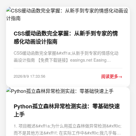
CSS缓动函数完全掌握：从新手到专家的情
感化动画设计指南
CSS缓动函数完全掌握&#xff1a;从新手到专家的情感化动
画设计指南 【免费下载链接】easings.net Easing
Functions Cheat Sheet 项目地址:
https://gitcode.com/gh_mirrors/eas/easings.net 想让你的
2026/8/9 17:33:56
阅读更多
网站动画从"能用"变成"惊艳"吗&#xff1f;CSS…
Python孤立森林异常检测实战：零基础快速
上手
1. 项目概述&#xff1a;为什么用孤立森林做异常检测&#xff0c;
而不是其他方法&#xff1f; 在实际工作中&#xff0c;我几乎每天