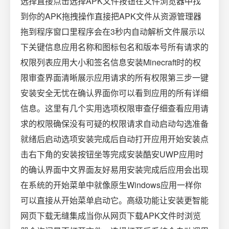
选择直接点击选择APK文件按钮在文件浏览器中找
到你的APK拖拽操作直接把APK文件从资源管理器
拖到程序窗口里程序会在3秒内自动解析文件展示以
下关键信息应用名称和图标包名和版本号所有请求的
权限列表应用大小和签名信息安装Minecraft时的权
限审查界面清晰展示应用请求的所有权限第三步一键
安装安全无忧在确认界面你可以看到应用的所有详细
信息。这里有几个实用选项权限审查仔细查看应用请
求的权限确保没有可疑的权限请求自动启动勾选准备
就绪后启动选项安装完成后自动打开应用开始安装点
击右下角的安装按钮坐等完成安装酷安UWP应用时
的确认界面中文界面友好易用安装完成后应用会出现
在系统的开始菜单中就像原生Windows应用一样你
可以直接从开始菜单启动它。高级功能让安装更智能
网页下载无缝集成当你从网页下载APK文件时浏览