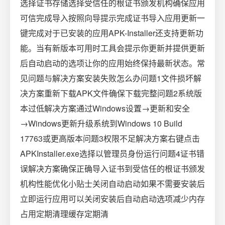
选择证书存储选择受信任的根证书颁发机构确保应用
可信完成导入按照向导提示完成证书导入应用更新一
键完成对于已安装的应用APK-Installer还支持更新功
能。当有新版本可用时工具会提示你更新并提供更新
后自动启动的选项让你的应用始终保持最新状态。常
见问题与解决方案安装失败怎么办问题1文件损坏解
决方案重新下载APK文件确保下载完整问题2系统版
本过低解决方案通过Windows设置→更新和安全
→Windows更新升级系统到Windows 10 Build
17763或更高版本问题3权限不足解决方案右键点击
APKInstaller.exe选择以管理员身份运行问题4证书错
误解决方案确保正确导入证书到受信任的根证书颁发
机构性能优化小贴士关闭自动启动如果不需要安装后
立即运行应用可以关闭安装后自动启动选项减少内存
占用定期清理缓存定期清