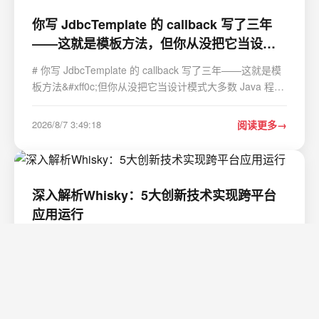
你写 JdbcTemplate 的 callback 写了三年
——这就是模板方法，但你从没把它当设计
模式
# 你写 JdbcTemplate 的 callback 写了三年——这就是模
板方法&#xff0c;但你从没把它当设计模式大多数 Java 程序
员对模板方法模式的认知停留在"定义一个抽象方法让子类
实现"。这个认知没错&#xff0c;但只覆盖了模板方法 20% 的
2026/8/7 3:49:18
阅读更多
用法——剩下的 80% 藏在各种 Spr…
深入解析Whisky：5大创新技术实现跨平台
应用运行
深入解析Whisky&#xff1a;5大创新技术实现跨平台应用运行
【免费下载链接】Whisky A modern Wine wrapper for
macOS built with SwiftUI 项目地址:
https://gitcode.com/gh_mirrors/wh/Whisky Whisky作为一
2026/8/6 16:51:23
阅读更多
款为macOS设计的现代化Wine封装器&#xff0c;通过SwiftUI