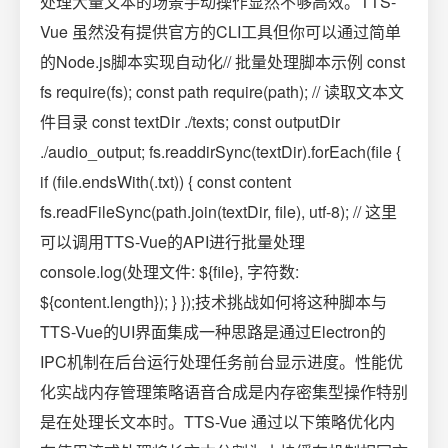
处理大量文本的场景手动操作显然不够高效。TTS-
Vue 虽然没有提供官方的CLI工具但你可以通过简单
的Node.js脚本实现自动化// 批量处理脚本示例 const
fs require(fs); const path require(path); // 读取文本文
件目录 const textDir ./texts; const outputDir
./audio_output; fs.readdirSync(textDir).forEach(file {
if (file.endsWith(.txt)) { const content
fs.readFileSync(path.join(textDir, file), utf-8); // 这里
可以调用TTS-Vue的API进行批量处理
console.log(处理文件: ${file}, 字符数:
${content.length}); } });技术挑战如何将这种脚本与
TTS-Vue的UI界面集成一种思路是通过Electron的
IPC机制在后台运行处理任务前台显示进度。性能优
化实战内存管理策略语音合成是内存密集型操作特别
是在处理长文本时。TTS-Vue 通过以下策略优化内