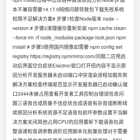
本不兼容需要14.17.0网络问题导致包下载失败系统
权限不足解决方案# 步骤1检查Node版本 node --
version # 步骤2清理缓存重新安装 npm cache clean
--force rm -rf node_modules package-lock.json npm
install # 步骤3使用国内镜像如需要 npm config set
registry https://registry.npmmirror.com/问题二应用启
动后界面空白症状Electron窗口打开但内容不显示原
因分析开发服务器未启动端口冲突渲染进程加载失败
解决方案检查终端是否显示开发服务器已启动确认端
口3344未被占用查看开发者工具控制台错误信息问
题三语音合成质量不佳症状合成语音有杂音或断断续
续原因分析系统资源不足语音包损坏参数设置不当解
决方案关闭其他占用CPU的应用重新下载语音包调
整语速和音调参数进阶应用脚本化批量处理对于需要