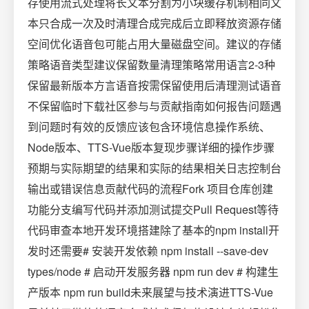
存使用流式处理将长文本分割为小块缓存机制相同文
本只合成一次及时清理合成完成后立即释放资源存储
空间优化语音包可能占用大量磁盘空间。建议的存储
策略语音类型建议保留数量清理策略常用语言2-3种
保留最新版本方言语音按需保留使用后清理测试语音
不保留临时下载社区参与与贡献指南如何报告问题遇
到问题时有效的反馈应该包含环境信息操作系统、
Node版本、TTS-Vue版本复现步骤详细的操作步骤
预期与实际期望的结果和实际的结果相关日志控制台
输出或错误信息贡献代码的流程Fork 项目仓库创建
功能分支编写代码并添加测试提交Pull Request等待
代码审查本地开发环境搭建除了基本的npm install开
发时还需要# 安装开发依赖 npm install --save-dev
types/node # 启动开发服务器 npm run dev # 构建生
产版本 npm run build未来展望与技术演进TTS-Vue