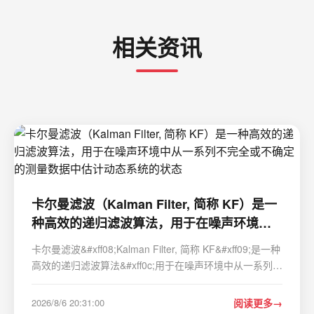
相关资讯
卡尔曼滤波（Kalman Filter, 简称 KF）是一
种高效的递归滤波算法，用于在噪声环境中
从一系列不完全或不确定的测量数据中估计
卡尔曼滤波&#xff08;Kalman Filter, 简称 KF&#xff09;是一种
动态系统的状态
高效的递归滤波算法&#xff0c;用于在噪声环境中从一系列不
完全或不确定的测量数据中估计动态系统的状态。它在工
程、导航、信号处理、经济学等领域有广泛应用&#xff0c;特
2026/8/6 20:31:00
阅读更多
别是在功率循环测试中&#xff0c;…