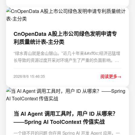
要掌握以下知识与技能&#xff1a; …
CnOpenData A股上市公司绿色发明申请专
利质量统计表-主分类
“绿水青山就是金山银山。”近几十年来&#xff0c;经济迅猛增
长导致的资源过度开采对环境产生了严重的负面影响。在
大环境意识提升的前提下&#xff0c;各国相继提出绿色环保的
可持续发展观点。以此为背景&#xff0c;上市公司作为国内资
2026/8/6 15:46:35
阅读更多
本市场的主要企业群体将绿色创新纳入企…
当 AI Agent 调用工具时，用户 ID 从哪来？
——Spring AI ToolContext 传值实战
一个绕不开的问题 你在用 Spring AI 开发 Agent 应用，一