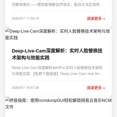
切都很美好——模型能理解自然语言，能自主决定调用哪
个工具、传什么参数，直到你遇到了这样一个场景：
@Tool(description = "查询用户账户余额") String
2026/8/7 11:59:19
阅读更多
getBalance(String accountType) {return bankServ…
Deep-Live-Cam深度解析：实时人脸替换技
术架构与效能实践
Deep-Live-Cam深度解析&#xff1a;实时人脸替换技术架构
与效能实践 【免费下载链接】Deep-Live-Cam real time
face swap and one-click video deepfake with only a
single image 项目地址:
2026/8/7 16:57:28
阅读更多
https://gitcode.com/GitHub_Trending/de/Deep-Live-Cam
实时人脸替换技术正…