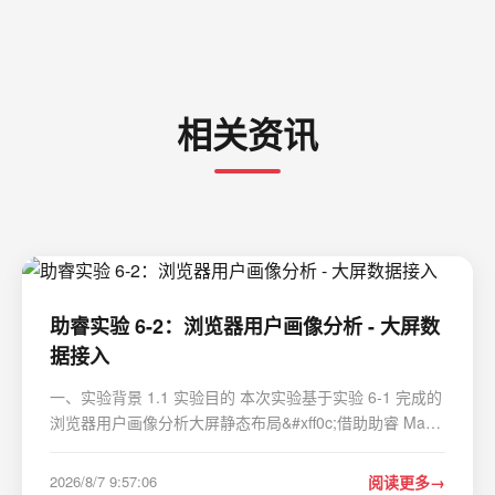
相关资讯
助睿实验 6-2：浏览器用户画像分析 - 大屏数
据接入
一、实验背景 1.1 实验目的 本次实验基于实验 6-1 完成的
浏览器用户画像分析大屏静态布局&#xff0c;借助助睿 Max
蓝图编辑器完成数据表接入、交互逻辑配置&#xff0c;实现筛
选器与全图表组件的数据联动。通过本次实验&#xff0c;我需
2026/8/7 9:57:06
阅读更多