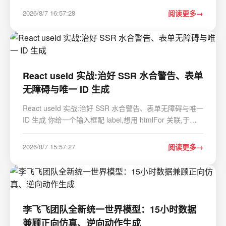
https://gitcode.com/GitHub_Trending/es/Essentials 你是
2026/8/7 16:57:28
阅读更多
否曾经为管理Minecraft服务器而烦恼…
React useId 实战:治好 SSR 水合警告、表单
无障碍与唯一 ID 生成
React useId 实战:治好 SSR 水合警告、表单无障碍与唯一
ID 生成 你给一个输入框配 label,想用 htmlFor 关联,于是
随手写了个 id: function EmailField() {return (<><label
htmlFor"email">邮箱</label><input id"email" /></…
2026/8/7 15:57:27
阅读更多
李飞飞团队全新统一世界模型：15小时数据
兼顾正向仿真、逆向动作生成