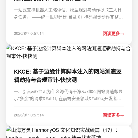
一站式支撑机器人策略评估、模型规划与动作提取三大具
身任务。 ——统一世界建模 目录 01 掩码视觉动作完整技
术实现逻辑 掩码动作&#xff1a;把动作直接“画”进视频画面
两类互补掩码数据集构建方案 轻量化LoRA微调方案
2026/8/7 0:57:14
阅读更多
&#xff0c;无全量重训开销 三大下游标准化…
KKCE: 基于边缘计算脚本注入的网站测速逻
辑劫持与合规审计-快快测
一、引言&#xff1a;为什么源代码干净&#xff0c;网站测速却显
示"多余"的请求&#xff1f; 在前端安全领域&#xff0c;开发者习
惯于通过本地构建检查&#xff08;npm audit&#xff09;和服务
器端文件完整性校验来确保代码安全。只要本地 dist 目录
2026/8/7 0:57:14
阅读更多
下的 app.js 哈…