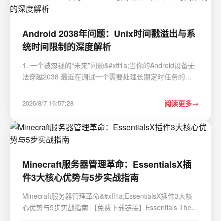
Android 2038年问题：Unix时间戳溢出与系
统时间限制的深度解析
1. 一个被忽视的“未来”问题&#xff1a;当你的Android设备无
法穿越2038 最近在调试一个需要处理长期定时任务的
Android应用时&#xff0c;我遇到了一个看似遥远却非常棘手
的问题&#xff1a;尝试将系统时间设置到2038年1月19日之
2026/8/7 16:57:28
阅读更多
后&#xff0c;系统要么直接拒绝&#xff0c;要…
Minecraft服务器管理革命：EssentialsX插
件3大核心优势与5步实战指南
Minecraft服务器管理革命&#xff1a;EssentialsX插件3大核
心优势与5步实战指南 【免费下载链接】Essentials The
modern Essentials suite for Spigot and Paper. 项目地址: