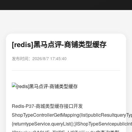
[redis]黑马点评-商铺类型缓存
发布时间：2026/8/7 17:45:40
Redis-P37-商城类型缓存接口开发
ShopTypeControllerGetMapping(list)publicResultqueryTyp
{returntypeService.queryList();}IShopTypeServicepubli