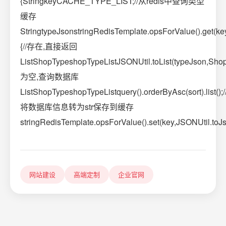
{StringkeyCACHE_TYPE_LIST;//从redis中查询类型
缓存
StringtypeJsonstringRedisTemplate.opsForValue().get(key)
{//存在,直接返回
ListShopTypeshopTypeListJSONUtil.toList(typeJson,ShopTy
为空,查询数据库
ListShopTypeshopTypeListquery().orderByAsc(sort).list();/
将数据库信息转为str保存到缓存
stringRedisTemplate.opsForValue().set(key,JSONUtil.toJso
网站建设
高端定制
企业官网