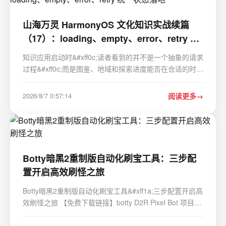
山海万灵 HarmonyOS 文化知识实战续篇
（17）：loading、empty、error、retry 统
一状态落地
知识应用启动时&#xff0c;读者看到的并不是一个抽象的请求
过程&#xff0c;而是图鉴、地域和探索进度能否在合适的时刻
出现。山海万灵把加载、内容、空态和恢复动作收敛为同
一份状态&#xff0c;让首页、图鉴、探索、馆长和档案页共享
2026/8/7 0:57:14
阅读更多
数据变化的语义。 一、四种状态比多个布…
Botty暗黑2重制版自动化刷宝工具：三步配
置开启高效刷怪之旅
Botty暗黑2重制版自动化刷宝工具&#xff1a;三步配置开启高
效刷怪之旅 【免费下载链接】botty D2R Pixel Bot 项目地
址: https://gitcode.com/gh_mirrors/bo/botty 还在为暗黑2
重制版中无尽的重复刷怪感到疲惫吗&#xff1f;Botty是一款