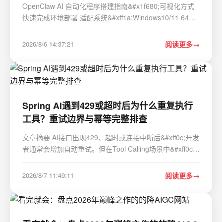
OpenClaw AI 自动化程序搭建指南&#x1f680;可视化方式
快速完成环境部署 适配系统&#xff1a;Windows10/11 64
位、macOS Windows 程序版本&#xff1a;v2.9.0 macOS 程
序版本&#xff1a;v2.7.9 安装包大小&#xff1a;45.8MB
2026/8/6 14:37:21
阅读更多
&#x1f4e5;资源获取链接 Windows v2.9.0…
Spring AI遇到429或超时后为什么重复执行
工具？重试边界与幂等完整排查
文章摘要 AI接口出现429、超时或连接中断后&#xff0c;开发
者通常会增加自动重试。但在Tool Calling场景中&#xff0c;
如果重试包裹了整个Agent流程&#xff0c;退款、发送邮件、
创建工单、写数据库等工具可能被重复执行。更隐蔽的情
2026/8/7 11:49:11
阅读更多
况是模型请求超时&#xff0c;但工具其实已…