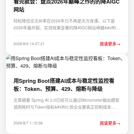
看完就会：盘点2026年巅峰之作的的降AIGC
网站
轻松降低论文AI率在2026年已不再是天方夜谭。以下是
2026年最炸裂、实测效果显著的降AIGC网站神器&#xff0c;
覆盖AI痕迹消除、文本改写润色、降重优化、学术合规检
测四大核心场景&#xff0c;帮你稳妥搞定毕业论文。 一、全
2026/8/6 14:37:21
阅读更多
流程王者&#xff1a;一站式搞定论文全链路 这类工具…
用Spring Boot搭建AI成本与稳定性监控看
板：Token、预算、429、熔断与降级
文章摘要 Spring AI 2.0已经可以通过Micrometer输出模型
调用耗时与Token指标&#xff0c;但企业要真正控制成本
&#xff0c;还需要把模型价格、业务场景、租户、预算、重
试、Tool Calling和降级事件统一起来。本文实现一个轻量
2026/8/7 1:15:58
阅读更多
级AI成本与稳定性监控服务&#xff1a;从ChatRespo…