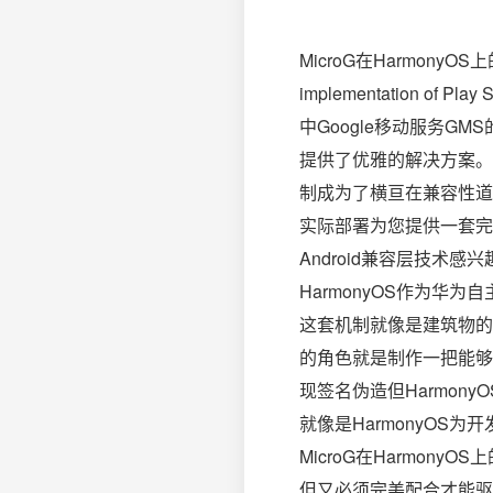
MicroG在Harmon
implementation of Pla
中Google移动服务G
提供了优雅的解决方案。
制成为了横亘在兼容性道路
实际部署为您提供一套完整
Android兼容层技术
HarmonyOS作为华
这套机制就像是建筑物的
的角色就是制作一把能够打
现签名伪造但Harmony
就像是HarmonyO
MicroG在Harmo
但又必须完美配合才能驱动车辆前