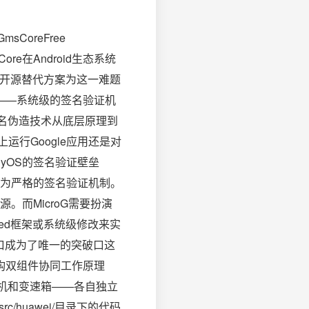
CoreFree
m/GmsCore在Android生态系统
S的开源替代方案为这一难题
杂——系统级的签名验证机
的签名伪造技术从底层原理到
运行Google应用还是对
nyOS的签名验证壁垒
套更为严格的签名验证机制。
而MicroG需要扮演
sed框架或系统级修改来实
ce接口成为了唯一的突破口这
架构双组件协同工作原理
发动机和变速箱——各自独立
rc/huawei/目录下的代码