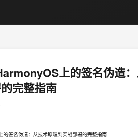
在HarmonyOS上的签名伪
署的完整指南
0