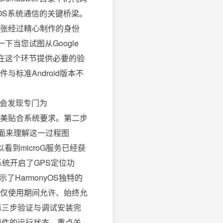
onyOS系统通信的关键桥梁。
出示一张经过精心制作的身份
下当您试图从Google
就是在这个环节提供必要的验
标准Android版本不
on目录您会发现专门为
保完美贴合系统要求。第二步
界面来理解这一过程图
看到microG服务已经获
系统开启了GPS定位功
了HarmonyOS独特的
问、仅使用期间允许、始终允
第三步验证与调试安装完
组件的运行状态。重点关