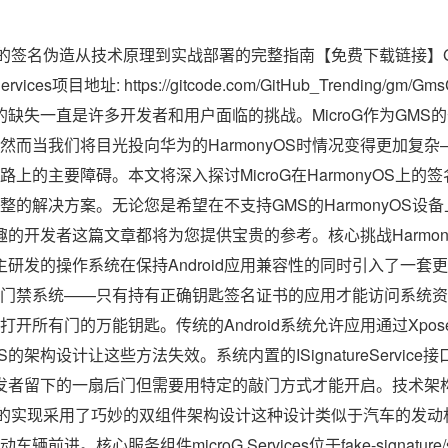
yOS上的签名伪造从技术原理到实战部署的完整指南【免费下载链接】Gms
y Services项目地址: https://gitcode.com/GitHub_Trending/g
MS的缺失一直是许多开发者和用户面临的挑战。MicroG作为GM
然而当我们将目光投向华为的HarmonyOS时情况变得更加复
上的主要障碍。本文将深入探讨MicroG在HarmonyOS上
的解决方案。无论您是希望在不支持GMS的HarmonyOS设备上
感兴趣的开发者这篇文章都将为您提供宝贵的参考。核心挑战Harmo
为自主研发的操作系统在保持Android应用兼容性的同时引入了一
门禁系统——只有持有正确钥匙签名证书的应用才能访问系统资源。
开所有门的万能钥匙。传统的Android系统允许应用通过Xpo
OS的架构设计让这些方法失效。系统内置的ISignatureServi
S为开发者留下的一扇后门但需要用特定的敲门方式才能开启。技术
nyOS上的实现采用了巧妙的双组件架构设计这种设计类似于汽车的
进。核心服务组件microG Services位于fake-signature/s