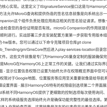
的核心实现。这里定义了ISignatureService接口这是与Harm
ature方法允许MicroG查询和提供伪造的签名信息就像是向系统
Companion这个组件负责处理应用商店相关的签名验证请求。想象一
会检查您的身份证明是否有效。microG Companion的作用
顺利进行。实战部署三步走安装配置方案第一步获取专用版本组件与
的-hw版本。您可以通过以下命令克隆项目仓库git clone
/GitHub_Trending/gm/GmsCore然后进入play-services-locati
资源文件。这些文件就像是专门为HarmonyOS量身定制的服装确
MicroG在HarmonyOS上正常工作的关键。让我们通过实际
览界面 - 显示位置信息权限已设置为始终允许在权限概览界面中您可以
权限对于Google地图、位置服务等应用至关重要就像是给导航
置界面 - 展示HarmonyOS特有的权限级别选项第二个界面展示
oid系统不同HarmonyOS提供了更细致的控制选项每次使用询
oG这样的系统级服务选择始终允许是确保功能完整性的最佳选择。
置应用进入自我检查页面。这里就像是汽车的仪表盘显示着各个系统