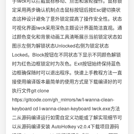
子iwck可以拦截鼠标移动、点击和滚轮操作。鼠标锁
定采用两步确认机制点击鼠标按钮后按Esc键切换状
态这种设计避免了意外锁定提高了操作安全性。状态
可视化界面iwck采用深色主题设计界面简洁直观。通
过颜色变化和背景动画工具清晰展示当前锁定状态如
图示左侧为解锁状态Unlocked右侧为锁定状态
Locked。Block按钮在不同状态下显示不同颜色解锁
时为红色边框锁定时为灰色。Exit按钮始终保持蓝色
边框确保随时可以退出程序。快速上手教程方法一直
接使用编译版本最简单的使用方式是下载编译好的可
执行文件git clone
https://gitcode.com/gh_mirrors/iw/I-wanna-clean-
keyboard cd I-wanna-clean-keyboard iwck.exe方法
二从源码编译运行如需自定义功能或了解实现细节可
以从源码编译安装 AutoHotkey v2.0.4下载项目源码