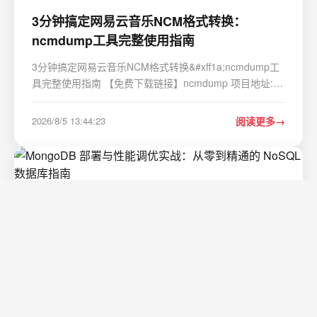
3分钟搞定网易云音乐NCM格式转换：
ncmdump工具完整使用指南
3分钟搞定网易云音乐NCM格式转换&#xff1a;ncmdump工
具完整使用指南 【免费下载链接】ncmdump 项目地址:
https://gitcode.com/gh_mirrors/ncmd/ncmdump 你是否
遇到过这样的情况&#xff1a;在网易云音乐下载的歌曲只能
2026/8/5 13:44:23
阅读更多
在特定客户端播放&#xff0c;无法在车载音响、…
MongoDB 部署与性能调优实战：从零到精
通的 NoSQL 数据库指南
这次我们来看一个 MongoDB 数据库项目。MongoDB 作
为一个主流的 NoSQL 数据库&#xff0c;以其灵活的文档模
型、强大的查询能力和易于扩展的架构&#xff0c;在 Web 开
发、大数据和物联网等领域应用广泛。对于开发者而言
2026/8/6 10:56:59
阅读更多