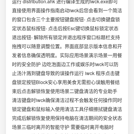
运行 distribution.ahk 进行编译生成的iwck.exe即可
直接使用界面操作指南启动iwck后您会看到一个简洁
的窗口包含三个主要按钮键盘按钮- 点击切换键盘锁
定状态鼠标按钮- 点击后按Esc键切换鼠标锁定状态
退出按钮- 解除所有锁定并退出程序窗口标题栏支持
拖拽可以随意调整位置。界面底部显示版本信息和开
发者信息确保透明度。实际应用场景演示场景一用餐
时的安全防护 边吃泡面边工作或娱乐时iwck可以防
止汤汁溅到键盘导致的误操作运行 iwck 程序点击键
盘锁定按钮Block安心享用美食无需担心误触用餐结
束后点击解锁恢复使用场景二键盘清洁的专业助手
清洁键盘时iwck确保清洁过程不会触发任何操作同时
锁定键盘和鼠标输入使用清洁工具仔细擦拭键盘清洁
完成后解锁恢复使用保持电脑在清洁期间的安全状态
场景三临时离开的智能守护 需要临时离开电脑时