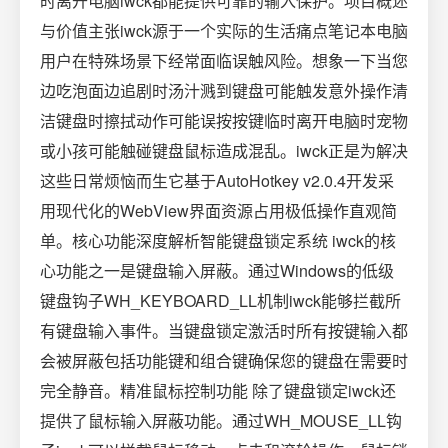
时离开电脑iwck都能提供可靠的输入保护。项目概述
与价值主张iwck源于一个实际的生活痛点笔记本电脑
用户在特殊场景下经常面临误触风险。想象一下当您
边吃泡面边追剧时汤汁溅到键盘可能触发意外操作清
洁键盘时擦拭动作可能误按按键临时离开电脑时宠物
或小孩可能触碰键盘鼠标造成混乱。iwck正是为解决
这些日常烦恼而生它基于AutoHotkey v2.0.4开发采
用现代化的WebView界面资源占用极低操作直观简
单。核心功能深度解析智能键盘锁定系统 iwck的核
心功能之一是键盘输入屏蔽。通过Windows的低级
键盘钩子WH_KEYBOARD_LL机制iwck能够拦截所
有键盘输入事件。当键盘锁定激活时所有按键输入都
会被屏蔽包括功能键和组合键确保您的键盘在需要时
完全静音。精准鼠标控制功能 ️除了键盘锁定iwck还
提供了鼠标输入屏蔽功能。通过WH_MOUSE_LL钩