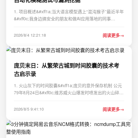
1. 项目概述&#xff1a;当大语言模型遇上“混沌猴子”最近半年
&#xff0c;我身边搞安全的朋友和做AI应用落地的同事
&#xff0c;话题总会在某个点上交汇&#xff1a;我们开发的、或
者集成的那个大语言模型&#xff08;LLM&#xff09;&#xff0c;它
2026/8/4 12:21:18
阅读更多
到底安不安全&#xff1f;…
庞贝末日：从繁荣古城到时间胶囊的技术考
古启示录
1. 火山灰下的时间胶囊&#xff1a;庞贝的意外保存机制 公元
79年8月24日&#xff0c;维苏威火山爆发时喷发出的火山碎屑
流以每小时700公里的速度席卷庞贝&#xff0c;温度高达
500℃的火山灰瞬间包裹整座城市。这种极端环境反而形
2026/8/5 9:41:10
阅读更多
成了完美的自然防腐层——火山灰中的硅酸盐成分与…