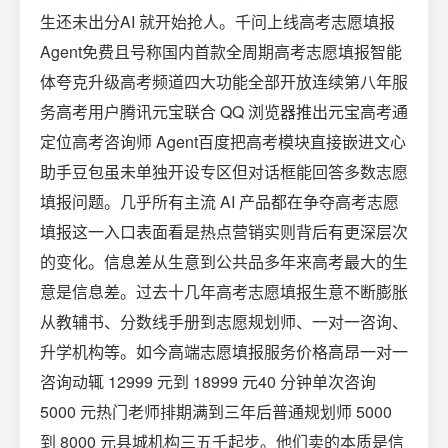
生还未出分AI 就开始抢人。千问上线高考志愿填报
Agent免费且号称国内首款全周期高考志愿填报智能
体夸克升级高考频道四大功能全部开放连续第八年服
务高考用户腾讯元宝联合 QQ 浏览器推出元宝高考通
定位高考咨询师 Agent百度把高考模块直接嵌进文心
助手豆包虽未单独开设专区但对话框能回答多数志愿
填报问题。几乎所有主流 AI 产品都在争夺高考志愿
填报这一入口表面看是热点营销实则背后有更深层次
的变化。信息差从生意到公共品多年来高考最大的生
意是信息差。过去十几年高考志愿填报生意不断膨胀
从教辅书、分数线手册到志愿规划师、一对一咨询、
升学机构等。如今高端志愿填报服务价格高昂一对一
咨询动辄 12999 元到 18999 元40 分钟单次咨询
5000 元热门老师排期满到三年后普通规划师 5000
到 8000 元县城机构三五千起步。他们卖的本质是信