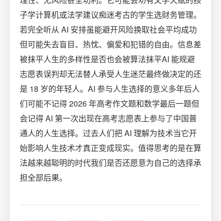
子学计算机或法学建议痴迷考古的学生选财务管理。
若完全听从 AI 安排虽能避开风险换取社会平均成功
但可能失去盲目、热忱、偏爱和犯错的自由。信息差
被抹平人生的多样性是否也会被算法抹平AI 能规避
志愿表误判却无法替人承受人生迷茫最终做决定的还
是 18 岁的年轻人。AI 参与人生选择的意义多年后人
们可能不记得 2026 年高考作文题和数学最后一题但
会记得 AI 第一次出现在高考志愿表上参与了中国普
通人的人生选择。过去人们把 AI 理解为技术当它开
始影响人生技术才真正变成现实。值得思考的是在算
法越来越聪明的时代我们是否还愿意为自己的选择承
担全部后果。