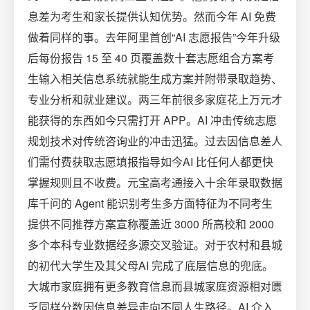
息差为考生和家长提供认知优势。然而今年 AI 免费
做着同样的事。去年阿里首创“AI 志愿报告”今年升级
后每份报告 15 至 40 页覆盖数十套志愿组合方案考
生输入相关信息系统就能生成方案并附带录取趋势、
专业分析和就业建议。两三年前很多家庭花上万元才
能获得的东西如今只需打开 APP。AI 冲击传统志愿
规划技术对传统咨询业的冲击迅猛。过去因信息差人
们需付费获取志愿填报指导如今AI 比任何人都更快
掌握规则且不收费。元宝高考通接入十余年录取数据
库千问的 Agent 能识别考生多方面特征为不同考生
提供不同推荐方案宣称覆盖近 3000 所高校和 2000
多个本科专业数据经多源交叉验证。对于农村和县城
的初代大学生及其父母AI 完成了底层信息的兜底。
大城市家庭拥有更多教育信息而县城家庭资源相对匮
乏同样分数因信息差异走向不同人生路径。AI 介入