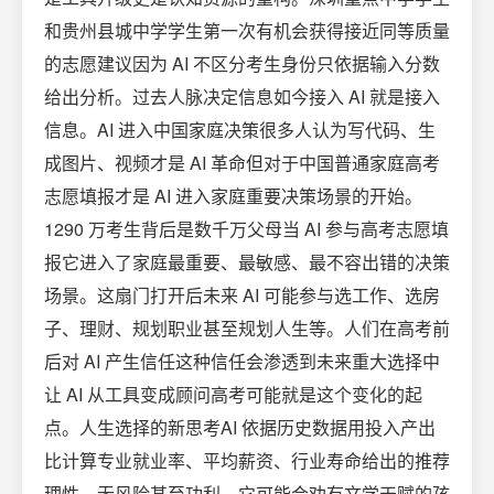
和贵州县城中学学生第一次有机会获得接近同等质量
的志愿建议因为 AI 不区分考生身份只依据输入分数
给出分析。过去人脉决定信息如今接入 AI 就是接入
信息。AI 进入中国家庭决策很多人认为写代码、生
成图片、视频才是 AI 革命但对于中国普通家庭高考
志愿填报才是 AI 进入家庭重要决策场景的开始。
1290 万考生背后是数千万父母当 AI 参与高考志愿填
报它进入了家庭最重要、最敏感、最不容出错的决策
场景。这扇门打开后未来 AI 可能参与选工作、选房
子、理财、规划职业甚至规划人生等。人们在高考前
后对 AI 产生信任这种信任会渗透到未来重大选择中
让 AI 从工具变成顾问高考可能就是这个变化的起
点。人生选择的新思考AI 依据历史数据用投入产出
比计算专业就业率、平均薪资、行业寿命给出的推荐
理性、无风险甚至功利。它可能会劝有文学天赋的孩