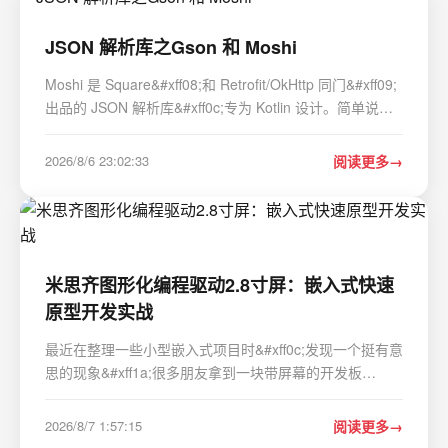
JSON 解析库之Gson 和 Moshi
Moshi 是 Square&#xff08;和 Retrofit/OkHttp 同门&#xff09;
出品的 JSON 解析库&#xff0c;专为 Kotlin 设计。简单说就
是 Gson 的 Kotlin 升级版。 Kotlin data class 扔给 Gson
和 Moshi&#xff0c;看看区别在哪&#xff1a;两者都是把 JSON
2026/8/6 23:02:33
阅读更多
字符串 ⟷ Kotlin 对象互…
米思齐图形化编程驱动2.8寸屏：嵌入式快速
原型开发实战
最近在整理一些小型嵌入式项目时&#xff0c;发现一个挺有意
思的现象&#xff1a;很多朋友拿到一块带屏幕的开发板
&#xff0c;比如那种小巧的2.8寸屏&#xff0c;第一反应是找
Arduino IDE写代码&#xff0c;然后对着屏幕驱动库的复杂API
2026/8/7 1:57:15
阅读更多
发愁。画个界面、显示个数据&#xff0c…