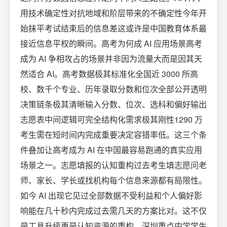
用技术确定性对抗地域和阶层带来的不确定性今年开
始抹平考试结束后的信息差这或许是中国教育体系最
接近信息平权的瞬间。高考为何成 AI 应用场景高考
成为 AI 争相攻占的场景并非因为流量大而是因其天
然适合 AI。高考数据极其标准化全国近 3000 所高
校、数千个专业、历年录取分数和位次全部公开透明
决策链条极其清晰输入分数、位次、选科和偏好输出
志愿表中间逻辑可完全结构化需求极其刚性1290 万
考生需在短时间内完成重要决定容错率低。这三个条
件叠加让高考成为 AI 在中国最容易跑通的真实应用
场景之一。志愿填报的认知重构过去考生填志愿问老
师、家长、学长或找机构每个信息来源都有局限性。
如今 AI 出现它见过全部数据不受利益和个人偏好影
响能在几十秒内完成过去需几天的方案比对。这不仅
是工具升级更是认知资源的重构。深圳重点中学学生