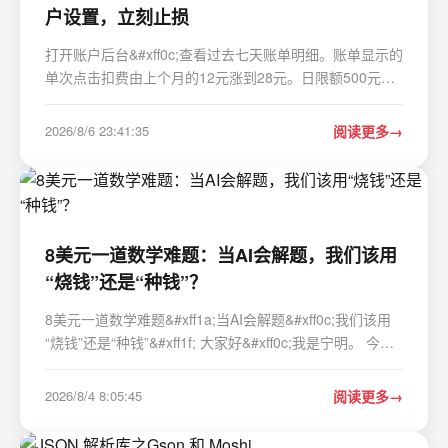
户设置，立刻止损
打开账户后台&#xff0c;查看过去七天账单明细。账单显示的
单次点击扣费由上个月的12元涨到28元。日限额500元往
往不到下午3点宣告枯竭。不少刚接手投放的员工会在后台
茫然翻看&#xff0c;把每日限额调降至200元。降低日预算无
2026/8/6 23:41:35
阅读更多
法干预计费规则。导出过去90天的搜索词报表&…
8美元一道数学难题：当AI会解题，我们该用
“烧钱”还是“种钱”？
8美元一道数学难题&#xff1a;当AI会解题&#xff0c;我们该用
“烧钱”还是“种钱”&#xff1f; 大家好&#xff0c;我是宁明。 今天
想跟你聊一件让我热血沸腾的事——不是新手机发布
&#xff0c;不是大模型参数翻倍&#xff0c;而是一个看似冷门、
2026/8/4 8:05:45
阅读更多
实则关乎AI未来的数据&am…