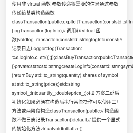
使用非 virtual 函数 参数传递将需要的信息通过参数
传递给基类构造函数
classTransaction{public:explicitTransaction(conststd::strin
{logTransaction(logInfo);// 调用非 virtual 函
数}voidlogTransaction(conststd::stringlogInfo)const{//
记录日志Logger::log(Transaction:
%s,logInfo.c_str());}};classBuyTransaction:publicTransact
{}private:staticstd::stringcreateLogInfo(conststd::stringsym
{returnBuy std::to_string(quantity) shares of symbol
at std::to_string(price);}std::string
symbol_;intquantity_;doubleprice_;};4.2 方案二延后
初始化如果必须在构造后执行某些操作可以使用工厂
方法或两阶段构造classTransaction{public:// 构造函
数不做日志记录Transaction()default;// 提供一个显式
的初始化方法virtualvoidinitialize()