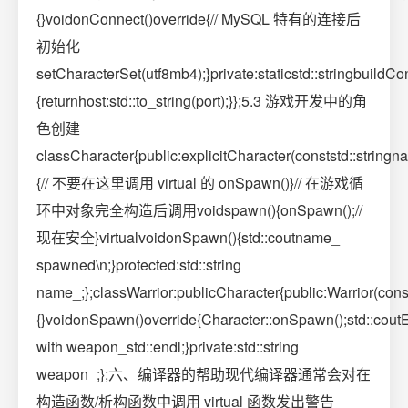
{}voidonConnect()override{// MySQL 特有的连接后
初始化
setCharacterSet(utf8mb4);}private:staticstd::stringbuildCon
{returnhost:std::to_string(port);}};5.3 游戏开发中的角
色创建
classCharacter{public:explicitCharacter(conststd::strin
{// 不要在这里调用 virtual 的 onSpawn()}// 在游戏循
环中对象完全构造后调用voidspawn(){onSpawn();//
现在安全}virtualvoidonSpawn(){std::coutname_
spawned\n;}protected:std::string
name_;};classWarrior:publicCharacter{public:Warrior(co
{}voidonSpawn()override{Character::onSpawn();std::cou
with weapon_std::endl;}private:std::string
weapon_;};六、编译器的帮助现代编译器通常会对在
构造函数/析构函数中调用 virtual 函数发出警告