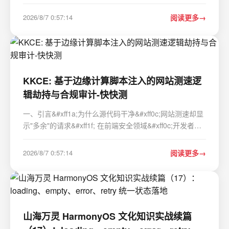
术实现逻辑 掩码动作&#xff1a;把动作直接“画”进视频画面
两类互补掩码数据集构建方案 轻量化LoRA微调方案
2026/8/7 0:57:14
阅读更多
&#xff0c;无全量重训开销 三大下游标准化…
KKCE: 基于边缘计算脚本注入的网站测速逻
辑劫持与合规审计-快快测
一、引言&#xff1a;为什么源代码干净&#xff0c;网站测速却显
示"多余"的请求&#xff1f; 在前端安全领域&#xff0c;开发者习
惯于通过本地构建检查&#xff08;npm audit&#xff09;和服务
器端文件完整性校验来确保代码安全。只要本地 dist 目录
2026/8/7 0:57:14
阅读更多
下的 app.js 哈…
山海万灵 HarmonyOS 文化知识实战续篇