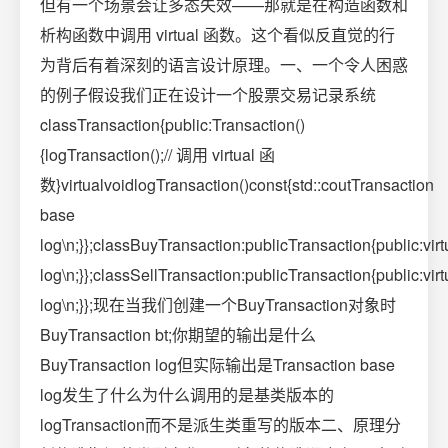
但有一个场景会让多态失效——那就是在构造函数和
析构函数中调用 virtual 函数。这个看似反直觉的行
为背后有着深刻的语言设计原理。一、一个令人困惑
的例子假设我们正在设计一个股票交易记录系统
classTransaction{public:Transaction()
{logTransaction();// 调用 virtual 函
数}virtualvoidlogTransaction()const{std::coutTransaction
base
log\n;}};classBuyTransaction:publicTransaction{public:vir
log\n;}};classSellTransaction:publicTransaction{public:vir
log\n;}};现在当我们创建一个BuyTransaction对象时
BuyTransaction bt;你期望的输出是什么
BuyTransaction log但实际输出是Transaction base
log发生了什么为什么调用的是基类版本的
logTransaction而不是派生类重写的版本二、原理分