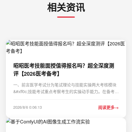
相关资讯
昭昭医考技能面授值得报名吗？超全深度测
评【2026医考备考】
一、前言医学考试分为笔试理论与技能实操两大考核模块
&#xff0c;技能考试重点考察考生的实操动手能力。在备考过
程中&#xff0c;多数考生普遍存在理论知识熟悉&#xff0c;但实
操流程不熟练、细节把控不到位、临场状态不稳定等问
2026/8/6 0:06:13
阅读更多
题。国内医考培训机构数量众多&#xff0c;本…