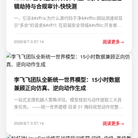
辑劫持与合规审计-快快测
一、引言&#xff1a;为什么源代码干净&#xff0c;网站测速却显
示"多余"的请求&#xff1f; 在前端安全领域&#xff0c;开发者习
惯于通过本地构建检查&#xff08;npm audit&#xff09;和服务
器端文件完整性校验来确保代码安全。只要本地 dist 目录
2026/8/7 0:57:14
阅读更多
下的 app.js 哈…
李飞飞团队全新统一世界模型：15小时数据
兼顾正向仿真、逆向动作生成
一站式支撑机器人策略评估、模型规划与动作提取三大具
身任务。 ——统一世界建模 目录 01 掩码视觉动作完整技
术实现逻辑 掩码动作&#xff1a;把动作直接“画”进视频画面
两类互补掩码数据集构建方案 轻量化LoRA微调方案
2026/8/7 0:57:14
阅读更多
&#xff0c;无全量重训开销 三大下游标准化…