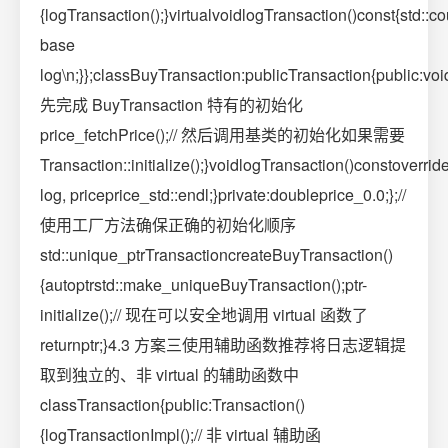
{logTransaction();}virtualvoidlogTransaction()const{std::c
base
log\n;}};classBuyTransaction:publicTransaction{public:voidi
先完成 BuyTransaction 特有的初始化
price_fetchPrice();// 然后调用基类的初始化如果需要
Transaction::initialize();}voidlogTransaction()constoverri
log, priceprice_std::endl;}private:doubleprice_0.0;};//
使用工厂方法确保正确的初始化顺序
std::unique_ptrTransactioncreateBuyTransaction()
{autoptrstd::make_uniqueBuyTransaction();ptr-
initialize();// 现在可以安全地调用 virtual 函数了
returnptr;}4.3 方案三使用辅助函数推荐将日志逻辑提
取到独立的、非 virtual 的辅助函数中
classTransaction{public:Transaction()
{logTransactionImpl();// 非 virtual 辅助函