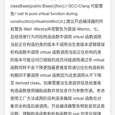
classBase{public:Base(){foo();// GCC/Clang 可能警
告// call to pure virtual function during
construction}virtualvoidfoo()0;};建议开启编译器的所
有警告-Wall -Wextra并视警告为错误-Werror。七、
总结场景行为风险构造函数中调用 virtual 函数调用
当前正在构造的类的版本不调用派生类版本逻辑错误
析构函数中调用 virtual 函数调用当前正在析构的类
的版本可能访问已销毁的成员间接调用通过非 virtual
函数同样不会下降更隐蔽更难发现请记住在构造和析
构期间不要调用 virtual 函数因为这类调用从不下降
至 derived class。如果需要派生类提供信息给基类
构造函数使用辅助函数并将信息作为参数传递。考虑
使用工厂方法或两阶段构造来确保 virtual 函数在对
象完全构造后被调用。开启编译器警告帮助发现这类
问题。理解构造函数和析构函数中 vptr 的变化规律