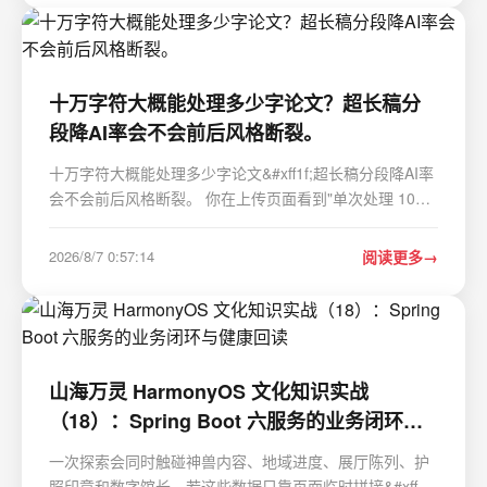
十万字符大概能处理多少字论文？超长稿分
段降AI率会不会前后风格断裂。
十万字符大概能处理多少字论文&#xff1f;超长稿分段降AI率
会不会前后风格断裂。 你在上传页面看到"单次处理 100
到 100000 字符&#xff0c;最大 10MB&#xff0c;更大的文件建
议分段处理"这行字&#xff0c;第一反应大概是两个问题
2026/8/7 0:57:14
阅读更多
&#xff1a;十万字符够不够装下…
山海万灵 HarmonyOS 文化知识实战
（18）：Spring Boot 六服务的业务闭环与
健康回读
一次探索会同时触碰神兽内容、地域进度、展厅陈列、护
照印章和数字馆长。若这些数据只靠页面临时拼接&#xff0c;