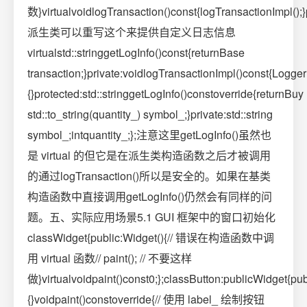
数}virtualvoidlogTransaction()const{logTransactionImpl();}p
派生类可以重写这个来提供自定义日志信息
virtualstd::stringgetLogInfo()const{returnBase
transaction;}private:voidlogTransactionImpl()const{Logger
{}protected:std::stringgetLogInfo()constoverride{returnBuy
std::to_string(quantity_) symbol_;}private:std::string
symbol_;intquantity_;};注意这里getLogInfo()虽然也
是 virtual 的但它是在派生类构造函数之后才被调用
的通过logTransaction()所以是安全的。如果在基类
构造函数中直接调用getLogInfo()仍然会有同样的问
题。五、实际应用场景5.1 GUI 框架中的窗口初始化
classWidget{public:Widget(){// 错误在构造函数中调
用 virtual 函数// paint(); // 不要这样
做}virtualvoidpaint()const0;};classButton:publicWidget{publ
{}voidpaint()constoverride{// 使用 label_ 绘制按钮