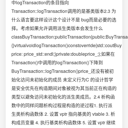
中logTransaction的条目指向
Transaction::logTransaction调用的是基类版本2.3 为
什么语言要这样设计这个设计不是 bug而是必要的选
择。考虑如果允许调用派生类版本会发生什么
classBuyTransaction:publicTransaction{public:BuyTransact
{}virtualvoidlogTransaction()constoverride{std::coutBuy
price: price_std::endl;}private:doubleprice_;};如果在
Transaction()中调用的logTransaction()下降到
BuyTransaction::logTransaction()price_还没有被初
始化访问未初始化的成员 未定义行为C 的设计哲学
是安全优先在构造期间对象被视为其当前正在构造的
类型以避免访问未初始化的派生类成员。2.4 析构函
数中的同样问题析构过程是构造的逆过程1. 执行派
生类析构函数体 2. 设置 vptr 指向基类的 vtable 3. 析
构成员变量 4. 执行基类析构函数体 5. 设置 vptr 继续