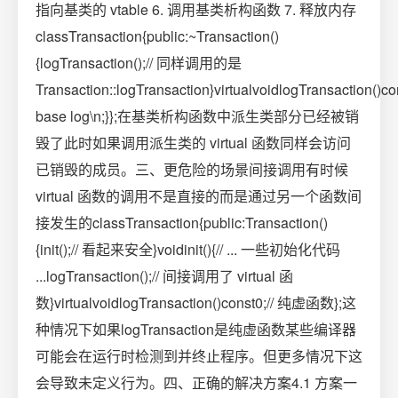
指向基类的 vtable 6. 调用基类析构函数 7. 释放内存
classTransaction{public:~Transaction()
{logTransaction();// 同样调用的是
Transaction::logTransaction}virtualvoidlogTransaction()co
base log\n;}};在基类析构函数中派生类部分已经被销
毁了此时如果调用派生类的 virtual 函数同样会访问
已销毁的成员。三、更危险的场景间接调用有时候
virtual 函数的调用不是直接的而是通过另一个函数间
接发生的classTransaction{public:Transaction()
{init();// 看起来安全}voidinit(){// ... 一些初始化代码
...logTransaction();// 间接调用了 virtual 函
数}virtualvoidlogTransaction()const0;// 纯虚函数};这
种情况下如果logTransaction是纯虚函数某些编译器
可能会在运行时检测到并终止程序。但更多情况下这
会导致未定义行为。四、正确的解决方案4.1 方案一