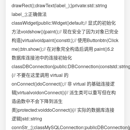
drawRect();drawText(label_);}private:std::string
label_;};正确做法
classWidget{public:Widget()default;// 显式的初始化
方法voidshow(){paint();// 现在安全了因为对象已完全
构造}virtualvoidpaint()const0;};// 使用Buttonbtn(Click
me);btn.show();// 在对象完全构造后调用 paint()5.2
数据库连接池中的连接初始化
classDBConnection{public:DBConnection(conststd::string
{// 不要在这里调用 virtual 的
onConnect()doConnect();// 非 virtual 的基础连接逻
辑}virtualvoidonConnect(){// 派生类可以重写但在构
造函数中不会下降到派生
类}protected:voiddoConnect(){// 实际的数据库连接
逻辑}std::string
connStr_;};classMySQLConnection:publicDBConnection{pub