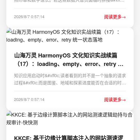
收藏成功、首页继续探索和馆长讲解很容易各自演化
&#xff0c;最终出现“内容已更新、进度没更新”或“同一神兽
2026/8/7 0:57:14
阅读更多
在不同页面名称不一致”的问题。 山海万灵将这条…
山海万灵 HarmonyOS 文化知识实战续篇
（17）：loading、empty、error、retry 统
一状态落地
知识应用启动时&#xff0c;读者看到的并不是一个抽象的请求
过程&#xff0c;而是图鉴、地域和探索进度能否在合适的时刻
出现。山海万灵把加载、内容、空态和恢复动作收敛为同
一份状态&#xff0c;让首页、图鉴、探索、馆长和档案页共享
2026/8/7 0:57:14
阅读更多
数据变化的语义。 一、四种状态比多个布…
KKCE: 基于边缘计算脚本注入的网站测速逻