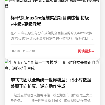
标杆徐LinuxSre运维实战项目训练营 初级
+中级+高级教程
在2026年云原生与分布式架构全面普及的今天&#xff0c;传
统“救火式”运维已无法应对复杂的业务挑战。标杆徐Linux
SRE运维实战项目训练营&#xff0c;正是为运维从业者打造的
一条从零基础到高级SRE的完整进阶路径。该课程以实战
2026/8/6 23:57:13
阅读更多
为核心&#xff0c;将SRE的工程化思维、自动化能…
李飞飞团队全新统一世界模型：15小时数据
兼顾正向仿真、逆向动作生成
一站式支撑机器人策略评估、模型规划与动作提取三大具
身任务。 ——统一世界建模 目录 01 掩码视觉动作完整技