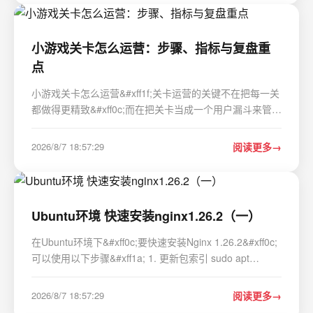
小游戏关卡怎么运营：步骤、指标与复盘重
点
小游戏关卡怎么运营&#xff1f;关卡运营的关键不在把每一关
都做得更精致&#xff0c;而在把关卡当成一个用户漏斗来管理
&#xff1a;先定章节开放节奏&#xff0c;再调整难度曲线和奖励
配置&#xff0c;在合适位置插入广告或付费点&#xff0c;最后用
2026/8/7 18:57:29
阅读更多
通过率、流失率、广告eCPM…
Ubuntu环境 快速安装nginx1.26.2（一）
在Ubuntu环境下&#xff0c;要快速安装Nginx 1.26.2&#xff0c;
可以使用以下步骤&#xff1a; 1. 更新包索引 sudo apt
update 2. 安装必要的依赖: sudo apt install -y gcc make
libpcre3 libpcre3-dev zlib1g zlib1g-dev libssl-dev sudo
2026/8/7 18:57:29
阅读更多
apt install build-essential l…