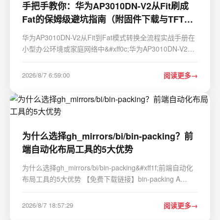
手把手教你：华为AP3010DN-V2从Fit刷成
Fat的保姆级避坑指南（附固件下载与TFTP
配置）
华为AP3010DN-V2从Fit到Fat模式转换全流程实战手册在
小型办公环境或家庭网络中&#xff0c;华为AP3010DN-V2作
为一款经典无线接入点设备&#xff0c;其工作模式转换是许多
网络爱好者常遇到的需求场景。Fit模式&#xff08;瘦
2026/8/7 6:59:00
阅读更多
AP&#xff09;依赖AC控制器统一管理&#xff0c;而F…
为什么选择gh_mirrors/bi/bin-packing？前
端自动化布局工具的5大优势
为什么选择gh_mirrors/bi/bin-packing&#xff1f;前端自动化
布局工具的5大优势 【免费下载链接】bin-packing A
javascript binary tree based algorithm for 2d bin-packing
suitable for generating CSS sprites 项目地址:
2026/8/7 18:57:29
阅读更多
https://gitcode.com/gh_mirrors/bi/bin-packing…