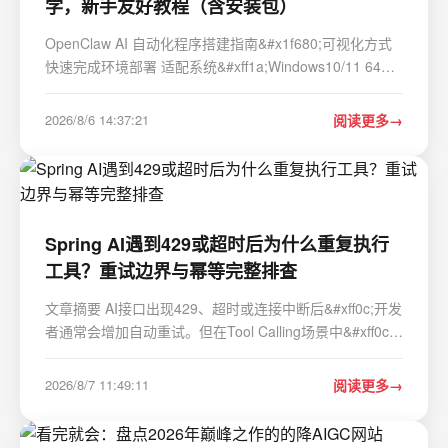
学，新手友好教程（含安装包）
OpenClaw AI 自动化程序搭建指南&#x1f680;可视化方式
快速完成环境部署 适配系统&#xff1a;Windows10/11 64
位、macOS Windows 程序版本&#xff1a;v2.9.0 macOS 程
序版本&#xff1a;v2.7.9 安装包大小&#xff1a;45.8MB
2026/8/6 14:37:21
阅读更多
&#x1f4e5;资源获取链接 Windows v2.9.0…
Spring AI遇到429或超时后为什么重复执行
工具？重试边界与幂等完整排查
文章摘要 AI接口出现429、超时或连接中断后&#xff0c;开发
者通常会增加自动重试。但在Tool Calling场景中&#xff0c;
如果重试包裹了整个Agent流程&#xff0c;退款、发送邮件、
创建工单、写数据库等工具可能被重复执行。更隐蔽的情
2026/8/7 11:49:11
阅读更多
况是模型请求超时&#xff0c;但工具其实已…