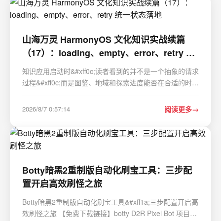
山海万灵 HarmonyOS 文化知识实战续篇
（17）：loading、empty、error、retry 统
一状态落地
知识应用启动时&#xff0c;读者看到的并不是一个抽象的请求
过程&#xff0c;而是图鉴、地域和探索进度能否在合适的时刻
出现。山海万灵把加载、内容、空态和恢复动作收敛为同
一份状态&#xff0c;让首页、图鉴、探索、馆长和档案页共享
2026/8/7 0:57:14
阅读更多
数据变化的语义。 一、四种状态比多个布…
Botty暗黑2重制版自动化刷宝工具：三步配
置开启高效刷怪之旅
Botty暗黑2重制版自动化刷宝工具&#xff1a;三步配置开启高
效刷怪之旅 【免费下载链接】botty D2R Pixel Bot 项目地