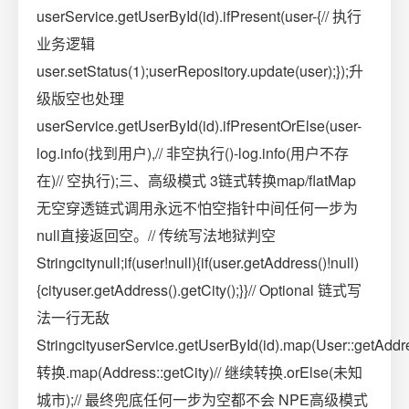
userService.getUserById(id).ifPresent(user-{// 执行
业务逻辑
user.setStatus(1);userRepository.update(user);});升
级版空也处理
userService.getUserById(id).ifPresentOrElse(user-
log.info(找到用户),// 非空执行()-log.info(用户不存
在)// 空执行);三、高级模式 3链式转换map/flatMap
无空穿透链式调用永远不怕空指针中间任何一步为
null直接返回空。// 传统写法地狱判空
Stringcitynull;if(user!null){if(user.getAddress()!null)
{cityuser.getAddress().getCity();}}// Optional 链式写
法一行无敌
StringcityuserService.getUserById(id).map(User::getAddre
转换.map(Address::getCity)// 继续转换.orElse(未知
城市);// 最终兜底任何一步为空都不会 NPE高级模式