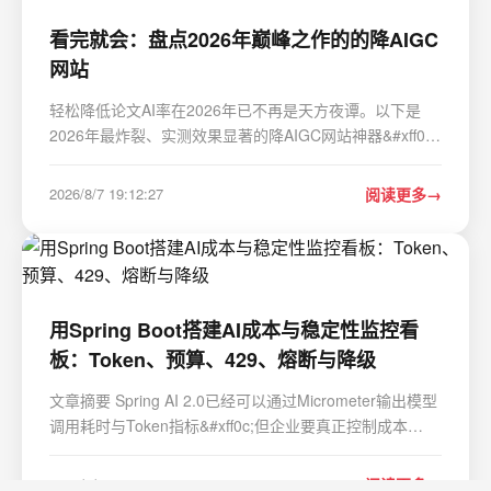
看完就会：盘点2026年巅峰之作的的降AIGC
网站
轻松降低论文AI率在2026年已不再是天方夜谭。以下是
2026年最炸裂、实测效果显著的降AIGC网站神器&#xff0c;
覆盖AI痕迹消除、文本改写润色、降重优化、学术合规检
测四大核心场景&#xff0c;帮你稳妥搞定毕业论文。 一、全
2026/8/7 19:12:27
阅读更多
流程王者&#xff1a;一站式搞定论文全链路 这类工具…
用Spring Boot搭建AI成本与稳定性监控看
板：Token、预算、429、熔断与降级
文章摘要 Spring AI 2.0已经可以通过Micrometer输出模型
调用耗时与Token指标&#xff0c;但企业要真正控制成本
&#xff0c;还需要把模型价格、业务场景、租户、预算、重
试、Tool Calling和降级事件统一起来。本文实现一个轻量
2026/8/7 1:15:58
阅读更多