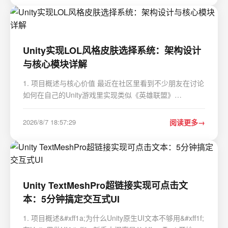
Unity实现LOL风格皮肤选择系统：架构设计
与核心模块详解
1. 项目概述与核心价值 最近在社区里看到不少朋友在讨论
如何在自己的Unity游戏里实现类似《英雄联盟》
&#xff08;LOL&#xff09;那种丝滑又炫酷的皮肤选择界面。这
确实是个挺有意思的需求&#xff0c;它远不止是“放几张图片
2026/8/7 18:57:29
阅读更多
让玩家点选”那么简单。一个优秀的皮肤选择系统&a…
Unity TextMeshPro超链接实现可点击文
本：5分钟搞定交互式UI
1. 项目概述&#xff1a;为什么Unity原生UI文本不够用&#xff1f;