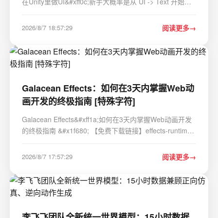
在Unity里做UI&#xff0c;新手大概率是从 UI -> Text 开始
的。简单拖个Text组件&#xff0c;改改字体、颜色、大小
&#xff0c;文本就显示出来了。但稍微深入一点&#xff0c;你就
2026/8/7 18:57:29
阅读更多
会发现这个原生的Text组…
Galacean Effects：如何在3天内掌握Web动
画开发的终极指南 [特殊字符]
Galacean Effects&#xff1a;如何在3天内掌握Web动画开发
的终极指南 &#x1f680; 【免费下载链接】effects-runtime
It can load and render cool animation effects 项目地址:
https://gitcode.com/gh_mirrors/ef/effects-runtime 还在为
2026/8/7 17:57:29
阅读更多
网页动画效果发愁吗&#xf…
李飞飞团队全新统一世界模型：15小时数据