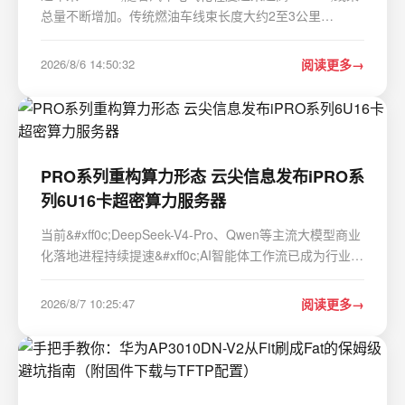
总量不断增加。传统燃油车线束长度大约2至3公里
&#xff0c;而一辆新能源汽车的线束总长可达5公里以上。在
机舱、底盘和座舱之间穿梭的大量线束&#xff0c;一旦约束不
2026/8/6 14:50:32
阅读更多
当&#xff0c;就会因自身重量和车身震动相互…
PRO系列重构算力形态 云尖信息发布iPRO系
列6U16卡超密算力服务器
当前&#xff0c;DeepSeek-V4-Pro、Qwen等主流大模型商业
化落地进程持续提速&#xff0c;AI智能体工作流已成为行业核
心应用场景。立足行业算力升级趋势&#xff0c;云尖信息
iPRO服务器矩阵全新推出G7666 X6 6U16卡算力服务器
2026/8/7 10:25:47
阅读更多
&#xff0c;深度搭载PRO系列高性能AI计算卡&#x…