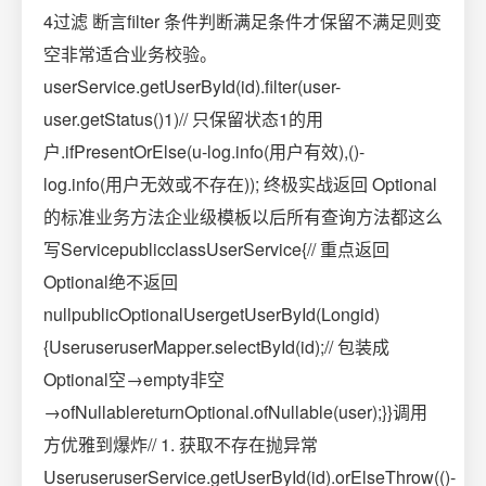
4过滤 断言filter 条件判断满足条件才保留不满足则变
空非常适合业务校验。
userService.getUserById(id).filter(user-
user.getStatus()1)// 只保留状态1的用
户.ifPresentOrElse(u-log.info(用户有效),()-
log.info(用户无效或不存在)); 终极实战返回 Optional
的标准业务方法企业级模板以后所有查询方法都这么
写ServicepublicclassUserService{// 重点返回
Optional绝不返回
nullpublicOptionalUsergetUserById(Longid)
{UseruseruserMapper.selectById(id);// 包装成
Optional空→empty非空
→ofNullablereturnOptional.ofNullable(user);}}调用
方优雅到爆炸// 1. 获取不存在抛异常
UseruseruserService.getUserById(id).orElseThrow(()-