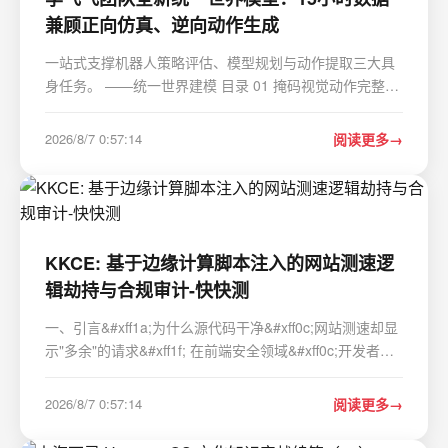
兼顾正向仿真、逆向动作生成
一站式支撑机器人策略评估、模型规划与动作提取三大具
身任务。 ——统一世界建模 目录 01 掩码视觉动作完整技
术实现逻辑 掩码动作&#xff1a;把动作直接“画”进视频画面
两类互补掩码数据集构建方案 轻量化LoRA微调方案
2026/8/7 0:57:14
阅读更多
&#xff0c;无全量重训开销 三大下游标准化…
KKCE: 基于边缘计算脚本注入的网站测速逻
辑劫持与合规审计-快快测
一、引言&#xff1a;为什么源代码干净&#xff0c;网站测速却显
示"多余"的请求&#xff1f; 在前端安全领域&#xff0c;开发者习
惯于通过本地构建检查&#xff08;npm audit&#xff09;和服务
器端文件完整性校验来确保代码安全。只要本地 dist 目录
2026/8/7 0:57:14
阅读更多
下的 app.js 哈…