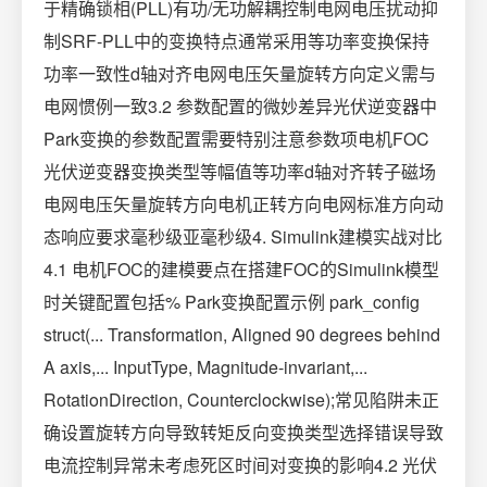
于精确锁相(PLL)有功/无功解耦控制电网电压扰动抑
制SRF-PLL中的变换特点通常采用等功率变换保持
功率一致性d轴对齐电网电压矢量旋转方向定义需与
电网惯例一致3.2 参数配置的微妙差异光伏逆变器中
Park变换的参数配置需要特别注意参数项电机FOC
光伏逆变器变换类型等幅值等功率d轴对齐转子磁场
电网电压矢量旋转方向电机正转方向电网标准方向动
态响应要求毫秒级亚毫秒级4. Simulink建模实战对比
4.1 电机FOC的建模要点在搭建FOC的Simulink模型
时关键配置包括% Park变换配置示例 park_config
struct(... Transformation, Aligned 90 degrees behind
A axis,... InputType, Magnitude-invariant,...
RotationDirection, Counterclockwise);常见陷阱未正
确设置旋转方向导致转矩反向变换类型选择错误导致
电流控制异常未考虑死区时间对变换的影响4.2 光伏