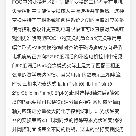
FOC中的变换艺术2.1 等幅值变换的工程考量在电机
矢量控制中等幅值变换成为主流选择并非偶然。这种
变换保持了三相系统和两相系统之间的幅值对应关系
使得控制器设计更直观电流限幅值可以直接对应磁链
观测更准确典型FOC中的变换配置Clark变换采用等
幅值形式Park变换的d轴对齐转子磁场旋转方向遵循
电机旋转正方向2.2 90度滞后的秘密电机控制中常见
的90度滞后Park变换模式实际上是为了匹配三相正
弦量的数学表达习惯。当采用sin函数表示三相电流
时% 三相电流表达式 Ia Im * sin(θ); Ib Im * sin(θ -
2*pi/3); Ic Im * sin(θ 2*pi/3);此时选择d轴滞后a轴90
度的Park变换可以使得d轴分量直接对应励磁分量q
轴对应转矩分量极大简化了控制逻辑。3. 光伏逆变
器的变换策略3.1 电网同步的特殊需求光伏逆变器的
并网控制面临完全不同的挑战。这里的坐标变换服务