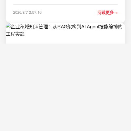
子设计仿真软件时&#xff0c;弹出了“Request name
electronics_desktop does not exist in the licensing pool.”
2026/8/7 2:57:16
阅读更多
这个错误&#xff0c;别慌&#xff0c;这几乎是每一位E…
企业私域知识管理：从RAG架构到AI Agent
技能编排的工程实践
1. 从“喂龙虾”到“养AI”&#xff1a;一个企业知识管理的隐喻最
近在和一些做企业数字化转型的朋友聊天&#xff0c;发现一个
挺有意思的现象&#xff1a;大家手里都攥着一堆“宝贝”——各
种内部文档、项目复盘、客户案例、产品手册、会议纪要
2026/8/7 2:57:16
阅读更多
&#xff0c;但真要用的时候&…
ADB命令实战指南：从基础连接到自动化测