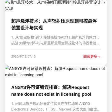
超声悬浮技术：从声辐射压原理到可控悬浮
装置设计与实现
1. 从“隔空取物”到“无接触操控”&#xff1a;超声悬浮的魅力与
挑战 如果你对科幻电影里那些隔空操控物体的场景着迷
&#xff0c;那么超声悬浮技术可能就是现实中最接近的魔法。
它利用看不见、听不见的超声波&#xff0c;在空气中“编织”出
2026/8/7 2:57:16
阅读更多
一个无形的力场&#xff0c;将微小…
ANSYS许可证错误排查：解决Request
name does not exist in licensing pool
1. 问题现象与核心场景定位如果你在启动像 ANSYS
Electronics Desktop、HFSS、Maxwell 这类大型电磁或电