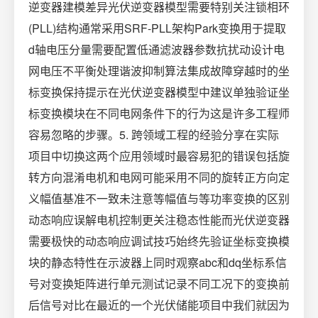
逆变器建模差异光伏逆变器模型需要特别关注锁相环
(PLL)结构通常采用SRF-PLL架构Park变换用于提取
d轴电压分量需要配置低通滤波器参数抗扰动设计电
网电压不平衡处理谐波抑制算法集成故障穿越时的坐
标变换保持提示在光伏逆变器模型中建议单独验证坐
标变换模块在不同电网条件下的行为这是许多工程师
容易忽略的步骤。5. 跨领域工程的经验分享在实际
项目中切换这两个应用领域时最容易犯的错误包括旋
转方向混淆电机和电网可能采用不同的旋转正方向定
义幅值基准不一致未注意等幅值与等功率变换的区别
动态响应误解电机控制更关注稳态性能而光伏逆变器
需要极快的动态响应调试技巧始终先验证坐标变换模
块的静态特性在示波器上同时观察abc和dq坐标系信
号对变换矩阵进行单元测试记录不同工况下的变换前
后信号对比在最近的一个光伏储能项目中我们就因为