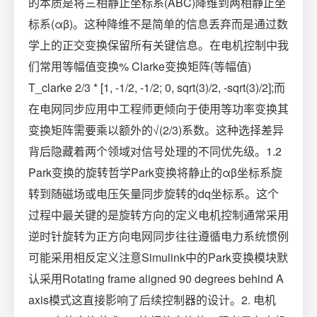
的本质是将三相静止坐标系(ABC)降维到两相静止坐
标系(αβ)。这种降维不是简单的信息丢弃而是通过数
学上的正交变换保留所有关键信息。在电机控制中我
们常用等幅值变换% Clarke变换矩阵(等幅值)
T_clarke 2/3 * [1, -1/2, -1/2; 0, sqrt(3)/2, -sqrt(3)/2];而
在电网同步应用中工程师更倾向于使用等功率变换其
变换矩阵需要乘以额外的√(2/3)系数。这种选择差异
背后隐藏着两个领域对信号处理的不同优先级。1.2
Park变换的旋转哲学Park变换将静止的αβ坐标系旋
转到随磁场或电压矢量同步旋转的dq坐标系。这个
过程中最关键的是旋转方向的定义电机控制通常采用
逆时针旋转为正方向电网同步往往遵循电力系统惯例
可能采用相反定义注意Simulink中的Park变换模块默
认采用Rotating frame aligned 90 degrees behind A
axis模式这直接影响了后续控制器的设计。2. 电机