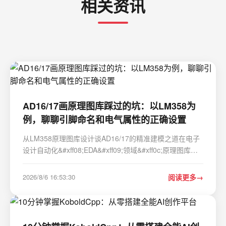
相关资讯
AD16/17画原理图库踩过的坑：以LM358为
例，聊聊引脚命名和电气属性的正确设置
从LM358原理图库设计谈AD16/17的精准建模之道在电子
设计自动化&#xff08;EDA&#xff09;领域&#xff0c;原理图库的
创建看似基础&#xff0c;实则暗藏玄机。许多工程师都曾经历
过这样的困境&#xff1a;原理图绘制时一切正常&#xff0c;却在
2026/8/6 16:53:30
阅读更多
后续仿真或PCB布局阶段频频报错…