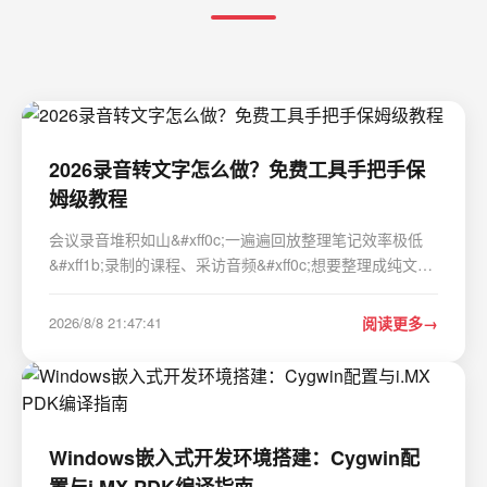
2026录音转文字怎么做？免费工具手把手保
姆级教程
会议录音堆积如山&#xff0c;一遍遍回放整理笔记效率极低
&#xff1b;录制的课程、采访音频&#xff0c;想要整理成纯文字
内容却不想手动逐字敲打&#xff1b;剪辑视频时&#xff0c;也需
要快速把音轨转换成字幕文本。相信很多朋友在工作、学
2026/8/8 21:47:41
阅读更多
习中都遇到过这类难题。其实借助专…
Windows嵌入式开发环境搭建：Cygwin配
置与i.MX PDK编译指南