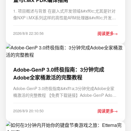
1. 项目概述与背景 在嵌入式开发领域&#xff0c;尤其是针对
像NXP i.MX系列这样的高性能ARM处理器&#xff0c;开发环
境的搭建往往是项目启动的第一道门槛。很多刚接触这块
的工程师&#xff0c;尤其是从纯Windows环境转过来的
2026/8/8 22:30:56
阅读更多
&#xff0c;最头疼的就是那一套在Linux下习以为常…
Adobe-GenP 3.0终极指南：3分钟完成
Adobe全家桶激活的完整教程
Adobe-GenP 3.0终极指南&#xff1a;3分钟完成Adobe全家
桶激活的完整教程 【免费下载链接】Adobe-GenP Adobe
CC 2019/2020/2021/2022/2023 GenP Universal Patch
3.0 项目地址: https://gitcode.com/gh_mirrors/ad/Adobe-
2026/8/9 20:10:50
阅读更多
GenP 还在为昂贵的Adobe Creative Cloud订阅费用…