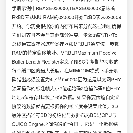
手册示例中RBASE0x0000,TBASE0x0008意味着
RxBD表从MU-RAM的0x0000开始TxBD表从0x0008
开始。你需要根据你的内存布局来分配这些地址确保
它们对齐且不会与其他部分冲突。步骤3编写Rx/Tx
总线模式寄存器这些寄存器如MRBLR通常位于参数
RAM的特定偏移地址。MRBLRMaximum Receive
Buffer Length Register定义了RISC引擎期望接收的
每个缓冲区的最大长度。在MIIMCOM模式下手册明
确指出必须设置为4字节0x0004因为这是以太网PHY
读写操作的标准帧大小2位起始码2位操作码5位PHY
地址5位寄存器地址16位数据。如果你要传输自定义
协议的数据就需要根据你的帧长度来设置此值。2.2
缓冲区描述符BD的初始化与数据布局BD是CPU与
QUICC Engine之间沟通的“合同”。它是一个数据结
构通常包含状态控制字、数据长度和缓冲区指针。初