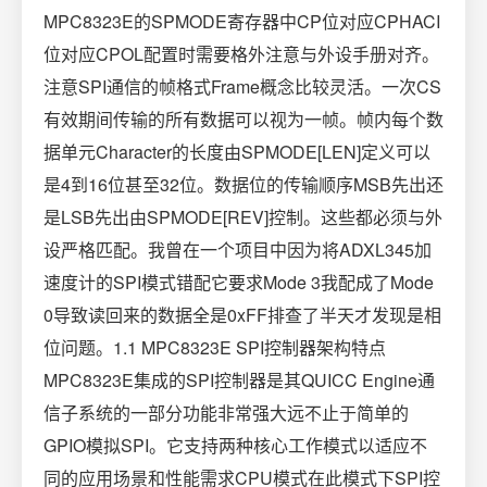
MPC8323E的SPMODE寄存器中CP位对应CPHACI
位对应CPOL配置时需要格外注意与外设手册对齐。
注意SPI通信的帧格式Frame概念比较灵活。一次CS
有效期间传输的所有数据可以视为一帧。帧内每个数
据单元Character的长度由SPMODE[LEN]定义可以
是4到16位甚至32位。数据位的传输顺序MSB先出还
是LSB先出由SPMODE[REV]控制。这些都必须与外
设严格匹配。我曾在一个项目中因为将ADXL345加
速度计的SPI模式错配它要求Mode 3我配成了Mode
0导致读回来的数据全是0xFF排查了半天才发现是相
位问题。1.1 MPC8323E SPI控制器架构特点
MPC8323E集成的SPI控制器是其QUICC Engine通
信子系统的一部分功能非常强大远不止于简单的
GPIO模拟SPI。它支持两种核心工作模式以适应不
同的应用场景和性能需求CPU模式在此模式下SPI控