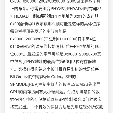
0x00。0x0000_2002和0x0000_2003这里存放了真
正的命令。你需要组合PHY地址PHYAD和寄存器地
址REGAD。例如要读取PHY地址为0x01的寄存器
0x00操作码01表示读那么帧可能是这样的具体位序
需参考手册先发送的字节可能是
0x0000_20030x60(二进制0110 0000)其中高4位
0110是固定的读操作起始码低4位是PHY地址的低4
位0001。后发送的字节可能是0x0000_20020x00其
中包含了PHY地址的最高位第5位和5位寄存器地
址。实操心得构建这个帧时最容易出错的就是位序
Bit Order和字节序Byte Order。SPI的
SPMODE[REV]控制字符内的位序LSB/MSB先出而
CPU的内存访问有大小端问题。你必须清楚你的数
据在内存中的存储格式以及SPI控制器会以何种顺序
将其发出。一个有效的调试方法是先用逻辑分析仪抓