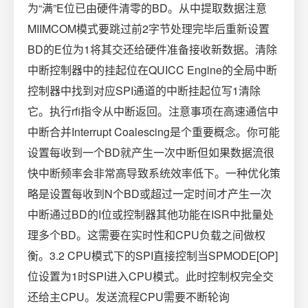
为“满”E位已由硬件清零的BD。从中提取数据注意
MIIMCOM模式要跳过前2字节处理完毕后重新设置
BD的E位为1将其交还给硬件准备接收新数据。清除
中断控制器中的挂起位在QUICC Engine的全局中断
控制器中找到对应SPI通道的中断挂起位写1清除
它。执行rfi指令从中断返回。注意事项在高速通信中
中断合并Interrupt Coalescing是个重要概念。你可能
设置每收到一个BD就产生一次中断但如果数据流很
快中断频率会非常高导致系统效率低下。一种优化策
略是设置每收到N个BD或超过一定时间才产生一次
中断通过BD的I位或控制器其他功能在ISR中批量处
理多个BD。这需要在实时性和CPU负载之间做权
衡。3.2 CPU模式下的SPI直接控制当SPMODE[OP]
位设置为1时SPI进入CPU模式。此时控制权完全交
还给主CPU。发送流程CPU需要不断轮询