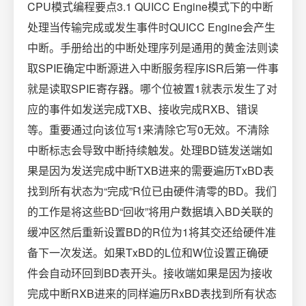
CPU模式编程要点3.1 QUICC Engine模式下的中断
处理当传输完成或发生事件时QUICC Engine会产生
中断。手册给出的中断处理序列是通用的黄金法则读
取SPIE确定中断源进入中断服务程序ISR后第一件事
就是读取SPIE寄存器。哪个位被置1就表示发生了对
应的事件如发送完成TXB、接收完成RXB、错误
等。重要通过向该位写1来清除它写0无效。不清除
中断标志会导致中断持续触发。处理BD链发送端如
果是因为发送完成中断TXB进来的需要遍历TxBD表
找到所有状态为“完成”R位已由硬件清零的BD。我们
的工作是将这些BD“回收”将用户数据填入BD关联的
缓冲区然后重新设置BD的R位为1将其交还给硬件准
备下一次发送。如果TxBD的L位和W位设置正确硬
件会自动环回到BD表开头。接收端如果是因为接收
完成中断RXB进来的同样遍历RxBD表找到所有状态