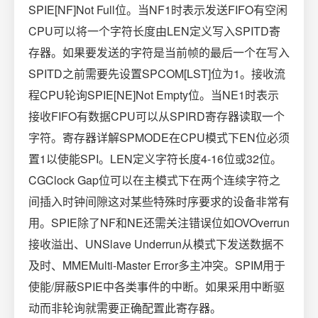
SPIE[NF]Not Full位。当NF1时表示发送FIFO有空闲
CPU可以将一个字符长度由LEN定义写入SPITD寄
存器。如果要发送的字符是当前帧的最后一个在写入
SPITD之前需要先设置SPCOM[LST]位为1。接收流
程CPU轮询SPIE[NE]Not Empty位。当NE1时表示
接收FIFO有数据CPU可以从SPIRD寄存器读取一个
字符。寄存器详解SPMODE在CPU模式下EN位必须
置1以使能SPI。LEN定义字符长度4-16位或32位。
CGClock Gap位可以在主模式下在两个连续字符之
间插入时钟间隙这对某些特殊时序要求的设备非常有
用。SPIE除了NF和NE还需关注错误位如OVOverrun
接收溢出、UNSlave Underrun从模式下发送数据不
及时、MMEMulti-Master Error多主冲突。SPIM用于
使能/屏蔽SPIE中各类事件的中断。如果采用中断驱
动而非轮询就需要正确配置此寄存器。