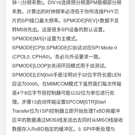
钟 / (分频系数)。DIV16选择预分频源PM是细部分频
系数。计算出的时钟频率必须低于你所连接PHY芯
片的SPI接口最大频率。SPMODE[REV]1数据不反
转MSB先出。这是很多SPI设备的默认设置。
SPMODE[M/S]1设置为主模式。
SPMODE[CP]0,SPMODE[CI]0这对应SPI Mode 0
(CPOL0, CPHA0)。务必与外设要求一致。
SPMODE[LOOP]0关闭环回模式用于自测试。
SPMODE[LEN]0x0手册注明对于32位字符长度LEN
应设为0000。在MIIMCOM模式下虽然我们每次传输
是4个8位字节但控制器可能以32位为单位进行处
理。步骤13启动传输设置SPCOM[STR]Start
Transfer位为1SPI控制器立即开始处理TxBD将缓冲
区中的数据通过MOSI线发送出去同时从MISO线接收
数据存入RxBD指定的缓冲区。3. SPI中断处理与