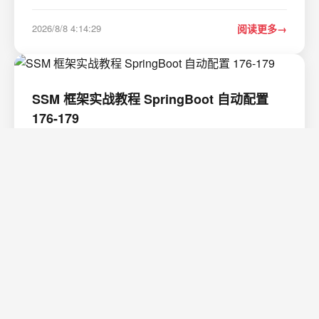
传系统。系统采用前后端分离架构&#xff0c;包含管理员后台
管理端和用户前台展示答题端两大模块&#xff0c;覆盖反诈宣
2026/8/8 4:14:29
阅读更多
传、案例展示、在线测试、智能客服…
SSM 框架实战教程 SpringBoot 自动配置
176-179
SSM 框架实战教程 SpringBoot 自动配置 176-179 一、参
考资料 【尚硅谷最新版SSM教程&#xff0c;基于AI的全新
ssm框架实战】
https://www.bilibili.com/video/BV14WtLeDEit/?
2026/8/7 4:57:49
阅读更多
p176&share_sourcecopy_web&vd_source855891859b2dc554e
二、笔记总结 176、…
Trellis任务管理完全指南：从创建到归档的全
生命周期掌控