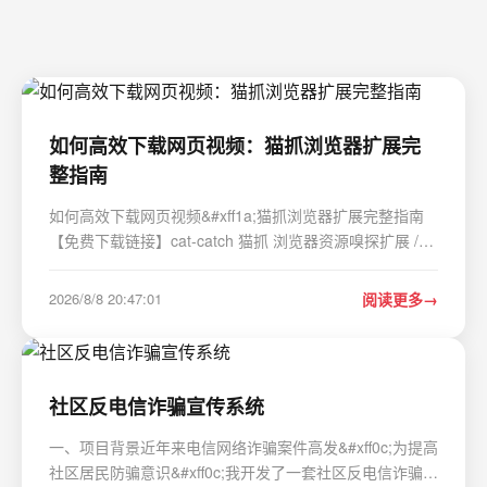
如何高效下载网页视频：猫抓浏览器扩展完
整指南
如何高效下载网页视频&#xff1a;猫抓浏览器扩展完整指南
【免费下载链接】cat-catch 猫抓 浏览器资源嗅探扩展 /
cat-catch Browser Resource Sniffing Extension 项目地
址: https://gitcode.com/GitHub_Trending/ca/cat-catch 你
2026/8/8 20:47:01
阅读更多
是否经常遇到想要保存网页视频却无从下…
社区反电信诈骗宣传系统
一、项目背景近年来电信网络诈骗案件高发&#xff0c;为提高
社区居民防骗意识&#xff0c;我开发了一套社区反电信诈骗宣