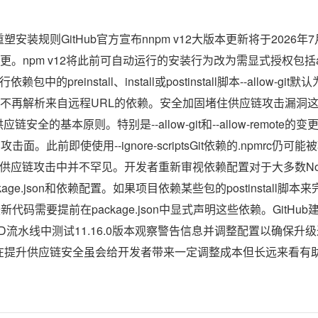
更重塑安装规则GitHub官方宣布nnpm v12大版本更新将于202
npm v12将此前可自动运行的安装行为改为需显式授权包括allow
行依赖包中的preinstall、install或postinstall脚本--allow-gi
认为none不再解析来自远程URL的依赖。安全加固堵住供应链攻击漏
安全的基本原则。特别是--allow-git和--allow-remote的
面。此前即使使用--ignore-scriptsGit依赖的.npmrc
供应链攻击中并不罕见。开发者重新审视依赖配置对于大多数Nod
ge.json和依赖配置。如果项目依赖某些包的postinstall脚本来
新代码需要提前在package.json中显式声明这些依赖。GitH
I/CD流水线中测试11.16.0版本观察警告信息并调整配置以确保
更旨在提升供应链安全虽会给开发者带来一定调整成本但长远来看有