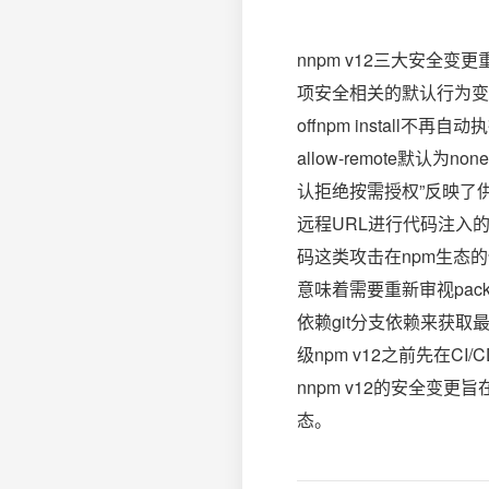
nnpm v12三大安全变
项安全相关的默认行为变更。
offnpm install不再自动执
allow-remote默
认拒绝按需授权”反映了供应链
远程URL进行代码注入的攻击
码这类攻击在npm生态的
意味着需要重新审视packa
依赖git分支依赖来获取最
级npm v12之前先在C
nnpm v12的安全变
态。