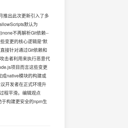
6年7月推出此次更新引入了多
Scripts默认为
t默认为none不再解析Git依赖--
洞这些变更的核心逻辑是“默
变更直接针对通过Git依赖和
仍可能被攻击者利用来执行恶意代
e.js项目而言这些变更
完成native模块的构建或
ub建议开发者在正式环境升
升级过程平滑。编辑观点
助于构建更安全的npm生