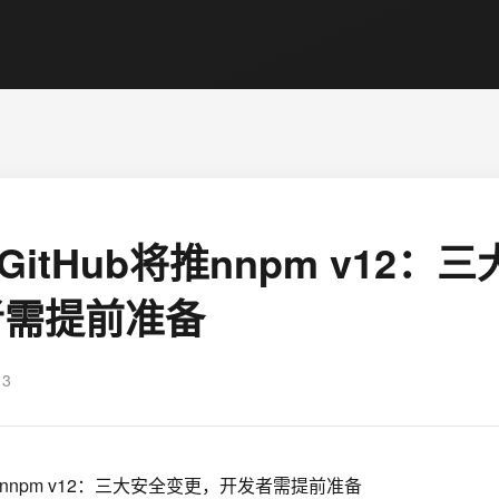
月GitHub将推nnpm v12：
者需提前准备
13