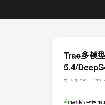
Trae多模
5.4/Dee
发布时间：2026/8/5 13:03: