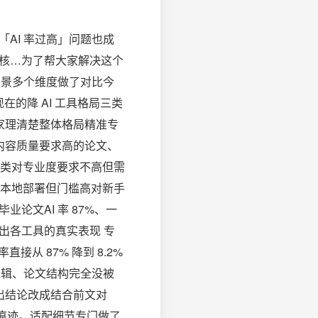
「AI 率过高」问题也成
审核…为了帮大家解决这个
配场景多个维度做了对比今
的降 AI 工具格局三类
家理清楚整体格局精准专
内容质量要求高的论文、
类对专业度要求不高但需
户本地部署但门槛高对新手
业论文AI 率 87%、一
理出各工具的真实表现 专
接从 87% 降到 8.2%
逻辑、论文结构完全没被
出结论改成结合前文对
痕迹。适配细节专门做了