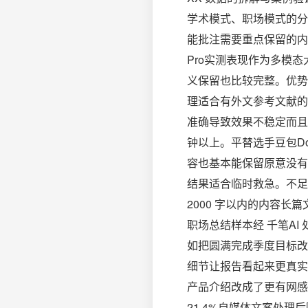
学术模式、职场模式的分
能批注需要重点保留的内容
Pro实测表现作为多模态大
义保留也比较完整。优势
理适合有外文参考文献的
准确导致效果不稳定而且国
钟以上。平替选手豆包Do
容也基本能保留原意没有
结果适合临时救急。不足
2000 字以内的内容长
职场总结样本经 千笔AI 
如把圆满完成季度目标改成
细节让报告看起来更真实自
产品介绍改成了更有网感的表
21.4%自媒体文案处理后