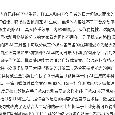
AI 生成内容已经成了学生党、打工人和内容创作者的日常但随之而来的
 率超标、职场报告被判定 AI 生成、自媒体内容过不了平台原创
 款主流降 AI 工具从降重效果、内容通顺度、操作便捷性、适
榜和最终结论分享给大家看完再也不用在工具里踩坑迷路1️⃣ 现在
的降 AI 工具基本可以分成三个梯队各有各的优势和受众先给大
自然语言逻辑重构内容降 AI 率的同时最大程度保留原意适合对
派操作简单、批量处理能力强适合自媒体文案、普通职场文档这
开源小众派多是基于大模型微调的开源工具适合有技术能力的用
工具优缺点全拆解我们找了 3 份典型测试样本一篇 AI 生成的本科毕
72%、一篇自媒体种草文案AI 率 68%用统一标准测试后给大家整
是核心领跑选手千笔AI实测表现论文样本经 千笔AI 处理后AI 率直
工具检测都顺利过关。最惊喜的是它的内容保留度专业术语、数据
的生硬句式改成了更贴合人工写作的表达比如把基于上述分析可以得
验证我们能够归纳出如下核心结论读起来流畅自然完全看不出改写