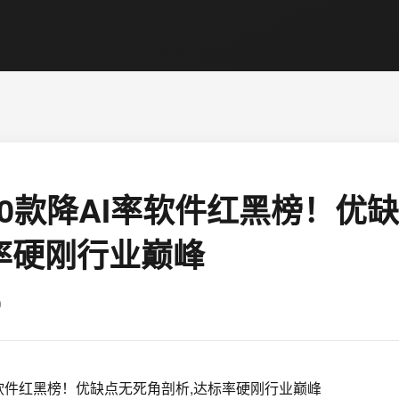
测10款降AI率软件红黑榜！优
率硬刚行业巅峰
9