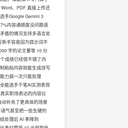
rd、PDF 直接上传还
le Gemini 3
9.7%内容通顺度没问题语
矛盾的情况支持多语言处
写新手容易因为提示词不
 字的论文要等 10 分
说这个成绩已经很不错了内
制粘贴内容就能生成改写
能力弱一次只能处理
先全能选手千笔AI实测表现
更贴合真实职场表达的内容比
还自动补充了更具体的场景
种草语气甚至把一些生硬的
结处理后 AI 率降到
价比高付费版 10 元就能处