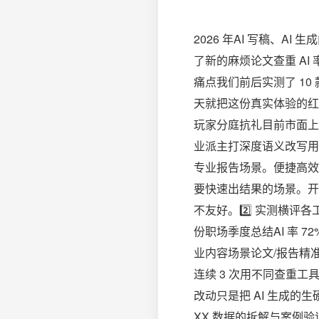
2026 年AI 写稿、
了新的麻烦论文查重 AI
痛点我们前后实测了 10
天就把这份真实体验的红黑
玩家分庭抗礼目前市面上
业派主打深度语义改写用
专业报告场景。便捷高效
要快速出结果的场景。️
不友好。2️⃣ 实测横评各
份职场季度总结AI 率 
业内容场景论文/报告精准度
连续 3 次用不同查重
改动只是把 AI 生成
XX 数据的拆解与案例