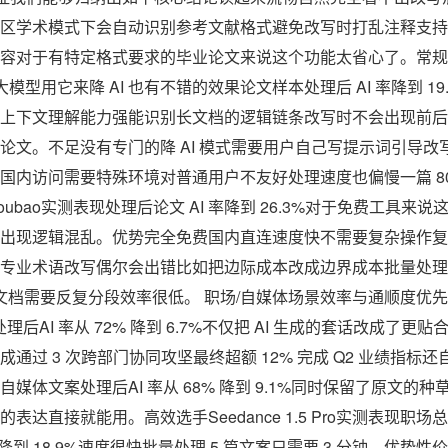
区学术模式下会自动识别参考文献格式避免改写时打乱注释支持 Wo
对于有特定格式要求的毕业论文来说这个功能太省心了。常规选手Goog
模型用它来降 AI 也有不错的效果论文样本处理后 AI 率降到 1
上下文理解能力强能识别长文档的逻辑链条改写时不会出现前后
论文。不足没有专门的降 AI 模式需要用户自己写提示词引导改
内访问需要特殊环境对普通用户不友好处理速度也偏慢一篇 8000
ubao实测表现处理后论文 AI 率降到 26.3%对于免费工具来
出现逻辑混乱。优势完全免费国内直连速度快不需要复杂操作复
专业术语改写偶尔会出错比如把边际成本改成边界成本批量处理
篇文档需要反复分段效率很低。 职场/自媒体场景效率与通顺度优
处理后AI 率从 72% 降到 6.7%不仅把 AI 生成的套话改成了
通过 3 次跨部门协同攻坚最终超额 12% 完成 Q2 业绩指标
媒体文案处理后AI 率从 68% 降到 9.1%同时保留了原文的
达直接就能用。高效选手Seedance 1.5 Pro实测表现职场总
降到 18.9%速度很快批量处理 5 篇文案只需要 3 分钟。优势性