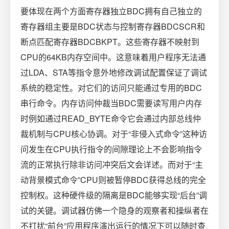
要体现在两个方面寄存器独立BDC拥有自己独立的
寄存器组主要是BDC状态与控制寄存器BDCSCR和
断点匹配寄存器BDCBKPT。这些寄存器不映射到
CPU的64KB内存空间中。这意味着用户程序无法通
过LDA、STA等指令意外地修改调试配置保证了调试
系统的稳定性。对它们的访问只能通过专用的BDC
串行命令。内存访问仲裁当BDC需要读写用户内存
时例如通过READ_BYTE命令它会通过内部总线仲
裁机制与CPU核心协调。对于“非侵入式命令”这种访
问发生在CPU执行指令的间隙理论上不会影响指令
流的正常执行除非访问冲突后文会详述。而对于“主
动背景模式命令”CPU则被暂停BDC获得总线的完全
控制权。这种硬件级的隔离是BDC能够实现“后台”调
试的关键。调试器仿佛一个隐身的观察者和操纵者在
不打扰“前台”应用程序演出运行的情况下可以随时查