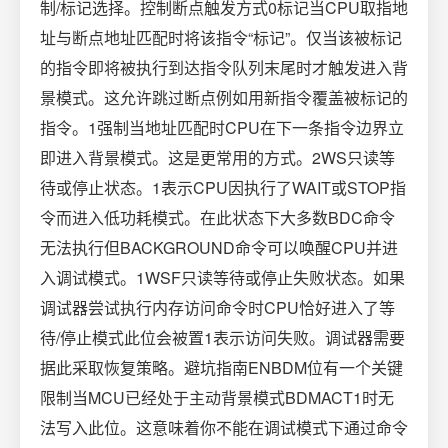
制/标记选择。控制断点触发方式0标记当CPU取指地
址与断点地址匹配时将该指令“标记”。仅当该被标记
的指令即将被执行到达指令队列末尾时才触发进入背
景模式。这允许跳过断点例如用新指令覆盖被标记的
指令。1强制当地址匹配时CPU在下一条指令边界立
即进入背景模式。这是更常用的方式。2WS只读等
待或停止状态。1表示CPU因执行了WAIT或STOP指
令而进入低功耗模式。在此状态下大多数BDC命令
无法执行但BACKGROUND命令可以唤醒CPU并进
入调试模式。1WSF只读等待或停止失败状态。如果
调试器尝试执行内存访问命令时CPU恰好进入了等
待/停止模式此位会被置1表示访问失败。调试器需要
据此采取恢复策略。避坑指南ENBDM位有一个关键
限制当MCU已经处于主动背景模式BDMACT1时无
法写入此位。这意味着你不能在调试模式下通过命令