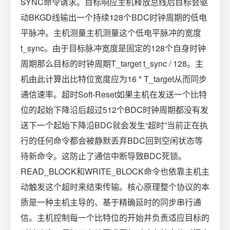
SYNC命令请求。目标响应主机释放总线后目标会驱
动BKGD线输出一个持续128个BDC时钟周期的低电
平脉冲。主机测量主机测量这个低电平脉冲的宽度
t_sync。由于目标脉冲宽度是固定的128个自身时钟
周期那么目标的时钟周期T_target t_sync / 128。主
机由此计算出比特位宽度应为16 * T_target从而同步
通信速率。超时Soft-Reset如果主机在发送一个比特
位的起始下降沿后超过512个BDC时钟周期都没有发
送下一个起始下降沿BDC就会发生“超时”当前正在执
行的任何命令都会被静默丢弃BDC回到空闲状态等
待新命令。这防止了通信中断导致BDC死锁。
READ_BLOCK和WRITE_BLOCK命令也依靠主机主
动触发这个超时来结束传输。核心原理整个协议的本
质是一种主机主导的、基于精确延时的同步串行通
信。主机控制每一个比特位的开始并负责适应目标的