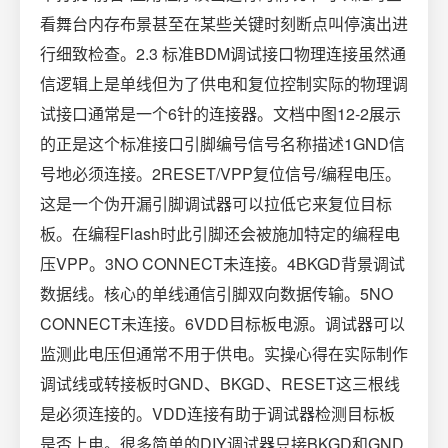
看舞台内存布景甚至在某些关键时刻断点叫停演出进
行细致检查。2.3 标准BDM调试接口物理连接虽然通
信逻辑上是单线但为了供电和复位控制实际的物理调
试接口通常是一个6针的连接器。文档中图12-2展示
的正是这个标准接口引脚编号信号名称描述1GND信
号地必须连接。2RESET/VPP复位信号/编程电压。
这是一个伪开漏引脚调试器可以拉低它来复位目标
板。在编程Flash时此引脚还会被施加特定的编程电
压VPP。3NO CONNECT未连接。4BKGD背景调试
数据线。核心的单线通信引脚双向数据传输。5NO
CONNECT未连接。6VDD目标板电源。调试器可以
监测此电压但通常不用于供电。实操心得在实际制作
调试线或转接板时GND、BKGD、RESET这三根线
是必须连接的。VDD连接有助于调试器检测目标板
是否上电。很多简单的DIY调试器只接BKGD和GND