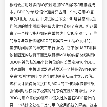
根线会占用过多的I/O资源增加PCB面积和连接器成
本。BDC的“单线”设计通常只占用一个与通用I/O复
用的引脚BKGD在非调试模式下这个引脚甚至可以当
作普通的输出引脚使用最大化地节约了资源。但这带
来了一个核心挑战如何在单根线上实现全双工、可靠
的命令与数据传输BDC的答案是一个精心设计的、
基于时间同步的半双工串行协议。它不像UART那样
依赖固定的波特率而是以目标MCU的内部总线时钟
BDC时钟为基准每个比特位的时长固定为16个BDC
时钟周期。主机调试器通过发送一个特殊的SYNC命
令来“探测”并同步到这个时钟速率从而建立起通信。
这种设计使得调试接口对MCU的工作频率依赖性很
强但同时也获得了极高的时序确定性和可靠性。2.2
BDC与用户系统的隔离非侵入性的基石BDC设计的
另一个精妙之处在于其与用户应用系统的隔离。这主