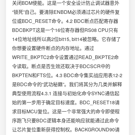
关闭BDM使能。这是一个安全设计防止调试器意外
“锁死”自己。要清除ENBDM必须通过芯片的硬件复
位或BDC_RESET命令。4.2 BDC断点匹配寄存器
BDCBKPT这是一个16位寄存器但RS08 CPU只有
14位地址线所以高2位bit15, bit14被忽略。它存储了
你想要设置硬件断点的内存地址。通过
WRITE_BKPTC2命令设置通过READ_BKPTE2命
令读取。断点是否生效还取决于BDCSCR中的
BKPTEN和FTS位。4.3 BDC命令集实战应用表12-2
是BDC命令的“武功秘籍”。我们将其分为几类并解释
典型使用流程4.3.1 连接与初始化命令SYNC通信起
始的第一步用于确定目标速度。BDC_RESET18请
求目标MCU复位。这是一个非常强大的命令即使程
序跑飞只要BDC逻辑本身还能响应就能通过此命令
让芯片复位重新获得控制权。BACKGROUND90请