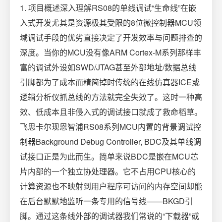
1. 项目概述深入理解RS08的单线调试“生命线”在嵌
入式开发尤其是资源极其受限的8位微控制器MCU领
域调试手段的优劣直接决定了开发效率与问题排查的
深度。当你的MCU没有像ARM Cortex-M系列那样丰
富的调试外设如SWD/JTAG甚至外部地址/数据总线
引脚都为了成本而精简掉时传统的在线仿真器ICE或
逻辑分析仪抓总线的方法就完全失效了。这时一种高
效、低成本且非侵入式的调试接口就成了救命稻草。
飞思卡尔现恩智浦RS08系列MCU内置的背景调试控
制器Background Debug Controller, BDC及其单线调
试接口正是为此而生。简单来说BDC是嵌在MCU芯
片内部的一个独立协处理器。它不占用CPU核心的
计算资源也不映射到用户程序可访问的内存空间却能
在后台默默地监听一条专用的信号线——BKGD引
脚。通过这条线外部的调试器我们常说的“下载器”或