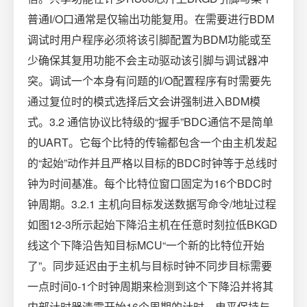
普通I/O口通常是仅输出功能复用。在需要进行BDM
调试时用户程序必须将该引脚配置为BDM功能或至
少确保其复用功能不会主动驱动该引脚与调试器冲
突。调试一个本身有问题的I/O配置程序有时需要先
通过复位时的模式选择后文会讲强制进入BDM模
式。3.2 通信协议比特级的“握手”BDC通信不是简单
的UART。它每个比特的传输都包含一个由主机发起
的“起始”动作并且严格以目标的BDC时钟等于总线时
钟为时间基准。每个比特位窗口固定为16个BDC时
钟周期。3.2.1 主机向目标发送数据写命令/地址过程
如图12-3所示起始下降沿主机在任意时刻拉低BKGD
线这个下降沿告知目标MCU“一个新的比特位开始
了”。同步延迟由于主机与目标时钟不同步目标需要
一点时间0-1个时钟周期来检测到这个下降沿并将其
内部计时器清零开始16个周期的计时。电平保持与