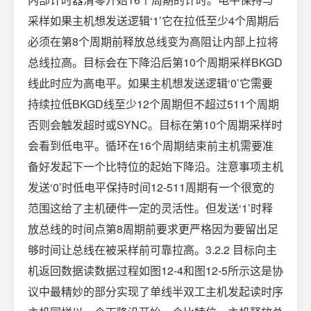
采样如果主机想发送逻辑‘1’它在拉低至少4个周期后
必须在第8个周期前释放总线变为高阻让内部上拉将
总线拉高。目标会在下降沿后第10个周期采样BKGD
线此时应为高电平。如果主机想发送逻辑‘0’它需要
持续拉低BKGD线至少12个周期但不超过511个周期
否则会触发超时或SYNC。目标在第10个周期采样时
会看到低电平。循环在16个周期结束前主机需要准
备好发起下一个比特位的起始下降沿。注意事项主机
发送‘0’时低电平保持时间12-511周期有一个很宽的
范围这给了主机硬件一定的灵活性。但发送‘1’时释
放总线的时间点第8周期前要求更严格因为要留出足
够时间让总线在被采样前可靠拉高。3.2.2 目标向主
机返回数据读数据过程如图12-4和图12-5所示这是协
议中最精妙的部分实现了单线半双工主机发起读时序