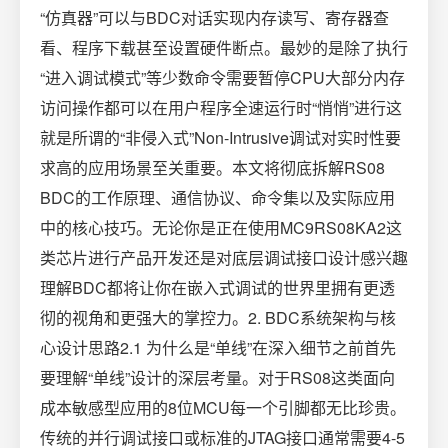
“仿真器”可以与BDC对话实现内存读写、寄存器查
看、程序下载甚至设置硬件断点。最妙的是除了执行
“进入调试模式”等少数命令需要暂停CPU大部分内存
访问操作都可以在用户程序全速运行时“悄悄”进行这
就是所谓的“非侵入式”Non-Intrusive调试对实时性要
求高的应用场景至关重要。本文将彻底拆解RS08
BDC的工作原理、通信协议、命令集以及实际应用
中的核心技巧。无论你是正在使用MC9RS08KA2这
类芯片进行产品开发还是对底层调试接口设计感兴趣
理解BDC都将让你在嵌入式调试的世界里拥有更透
彻的视角和更强大的掌控力。2. BDC系统架构与核
心设计思路2.1 为什么是“单线”在深入细节之前首先
要理解“单线”设计的深层考量。对于RS08这类面向
成本敏感型应用的8位MCU每一个引脚都无比珍贵。
传统的并行调试接口或标准的JTAG接口通常需要4-5