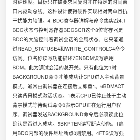
时钟速度。目标只在被要求回复时才在特定的时间窗
口内驱动总线。这种设计使得硬件实现相对简单且抗
干扰能力较强。4. BDC寄存器详解与命令集实战4.1
BDC状态与控制寄存器BDCSCR这个8位寄存器是
BDC的大脑控制着调试会话的全局状态。它只能通
过READ_STATUSE4和WRITE_CONTROLC4命令
访问。位名称读写功能描述7ENBDM读写启用
BDM。此为调试会话的总开关。只有此位为1时
BACKGROUND命令才能成功让CPU进入主动背景
模式。通常由调试器在连接后立即置1。6BDMACT
只读背景模式激活状态。1表示CPU已停止处于主动
背景模式等待调试命令0表示CPU正在运行用户程
序。调试器发送BACKGROUND命令后必须读此位
确认是否进入成功。5BKPTEN读写断点使能。1启
用BDC内部的硬件地址断点0则禁用。4FTS读写强