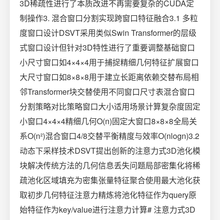
3D稀疏性进行了本质改进不再需要复杂的CUDA定
制操作3. 混合窗口分割实现跨窗口特征融合3.1 多粒
度窗口设计DSVT采用类似Swin Transformer的层级
式窗口设计但针对3D特性进行了重要调整基础窗口
小尺寸窗口如4×4×4用于捕捉精细几何特征扩展窗口
大尺寸窗口如8×8×8用于建立长距离依赖交替布局相
邻Transformer块交替使用不同窗口尺寸表混合窗口
分割策略对比策略窗口大小适用场景计算复杂度固定
小窗口4×4×4精细几何O(n)固定大窗口8×8×8全局关
系O(n²)混合窗口4/8交替平衡精度与效率O(nlogn)3.2
动态下采样技术DSVT提出创新的注意力式3D池化模
块解决传统方法的几何信息丢失问题局部密集化将稀
疏池化区域填充为密集张量特征聚合使用最大池化获
取初步几何特征注意力精炼将池化特征作为query原
始特征作为key/value进行注意力计算# 注意力式3D