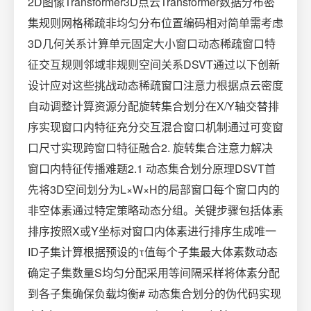
2D图像Transformer3D点云Transformer数据分布密
集规则网格稀疏非均匀分布位置编码相对简单需考虑
3D几何关系计算单元固定大小窗口动态稀疏窗口特
征交互规则邻域非规则空间关系DSVT通过以下创新
设计应对这些挑战动态稀疏窗口注意力根据点云密度
自动调整计算资源分配旋转集合划分在X/Y轴交替排
序实现窗口内特征充分交互混合窗口机制通过可变窗
口尺寸实现跨窗口特征融合2. 旋转集合注意力解决
窗口内特征传播难题2.1 动态集合划分原理DSVT首
先将3D空间划分为L×W×H的局部窗口每个窗口内的
非空体素通过特定策略动态分组。关键步骤包括体素
排序按照X或Y坐标对窗口内体素进行排序生成唯一
ID子集计算根据预设的τ值每个子集最大体素数动态
确定子集数量S均匀分配采用等间隔采样将体素分配
到各子集确保负载均衡# 动态集合划分的伪代码实现