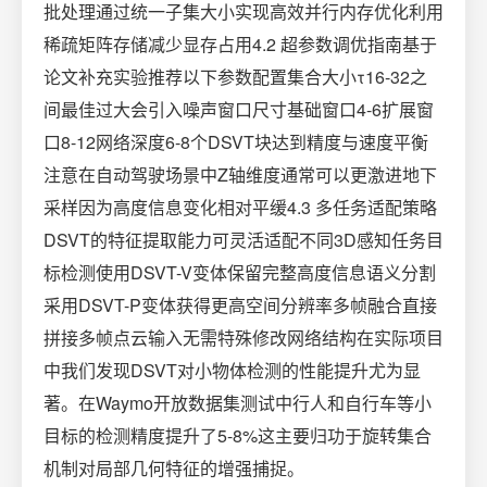
批处理通过统一子集大小实现高效并行内存优化利用
稀疏矩阵存储减少显存占用4.2 超参数调优指南基于
论文补充实验推荐以下参数配置集合大小τ16-32之
间最佳过大会引入噪声窗口尺寸基础窗口4-6扩展窗
口8-12网络深度6-8个DSVT块达到精度与速度平衡
注意在自动驾驶场景中Z轴维度通常可以更激进地下
采样因为高度信息变化相对平缓4.3 多任务适配策略
DSVT的特征提取能力可灵活适配不同3D感知任务目
标检测使用DSVT-V变体保留完整高度信息语义分割
采用DSVT-P变体获得更高空间分辨率多帧融合直接
拼接多帧点云输入无需特殊修改网络结构在实际项目
中我们发现DSVT对小物体检测的性能提升尤为显
著。在Waymo开放数据集测试中行人和自行车等小
目标的检测精度提升了5-8%这主要归功于旋转集合
机制对局部几何特征的增强捕捉。