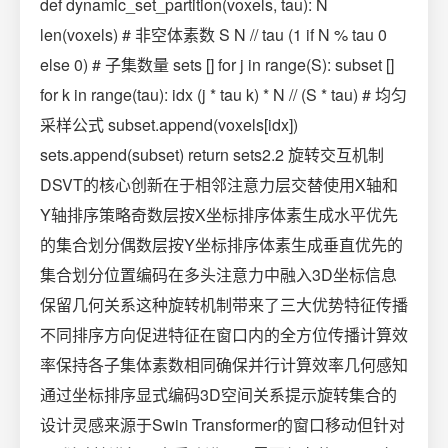
def dynamic_set_partition(voxels, tau): N
len(voxels) # 非空体素数 S N // tau (1 if N % tau 0
else 0) # 子集数量 sets [] for j in range(S): subset []
for k in range(tau): idx (j * tau k) * N // (S * tau) # 均匀
采样公式 subset.append(voxels[idx])
sets.append(subset) return sets2.2 旋转交互机制
DSVT的核心创新在于相邻注意力层交替使用X轴和
Y轴排序策略奇数层按X坐标排序体素生成水平优先
的集合划分偶数层按Y坐标排序体素生成垂直优先的
集合划分位置编码在多头注意力中融入3D坐标信息
保留几何关系这种旋转机制带来了三大优势特征传播
不同排序方向促进特征在窗口内的全方位传播计算效
率保持各子集体素数相同确保并行计算效率几何感知
通过坐标排序显式编码3D空间关系提示旋转集合的
设计灵感来源于Swin Transformer的窗口移动但针对