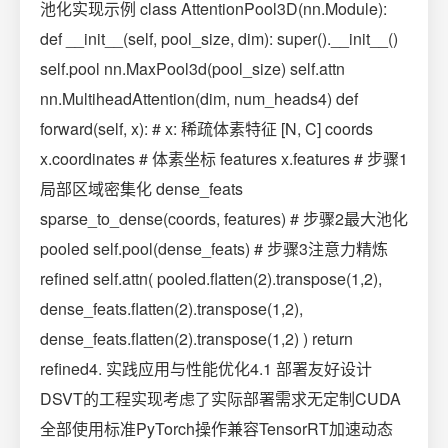
池化实现示例 class AttentionPool3D(nn.Module):
def __init__(self, pool_size, dim): super().__init__()
self.pool nn.MaxPool3d(pool_size) self.attn
nn.MultiheadAttention(dim, num_heads4) def
forward(self, x): # x: 稀疏体素特征 [N, C] coords
x.coordinates # 体素坐标 features x.features # 步骤1
局部区域密集化 dense_feats
sparse_to_dense(coords, features) # 步骤2最大池化
pooled self.pool(dense_feats) # 步骤3注意力精炼
refined self.attn( pooled.flatten(2).transpose(1,2),
dense_feats.flatten(2).transpose(1,2),
dense_feats.flatten(2).transpose(1,2) ) return
refined4. 实践应用与性能优化4.1 部署友好设计
DSVT的工程实现考虑了实际部署需求无定制CUDA
全部使用标准PyTorch操作兼容TensorRT加速动态