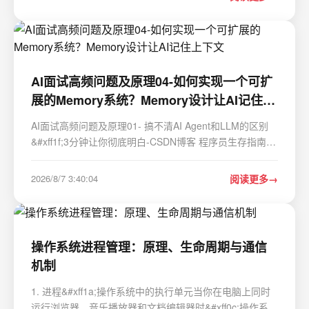
派处理人 → 处理 → 验证 → 关闭。…
AI面试高频问题及原理04-如何实现一个可扩
展的Memory系统？Memory设计让AI记住上
下文
AI面试高频问题及原理01- 搞不清AI Agent和LLM的区别
&#xff1f;3分钟让你彻底明白-CSDN博客 程序员生存指南
04-为什么AI能写70%的代码&#xff0c;但取代不了你
&#xff1f;2026年程序员核心价值转变&#xff1a;不是写代码
2026/8/7 3:40:04
阅读更多
&#xff0c;而是设计系统-CSDN博客 目录 开篇&…
操作系统进程管理：原理、生命周期与通信
机制
1. 进程&#xff1a;操作系统中的执行单元当你在电脑上同时
运行浏览器、音乐播放器和文档编辑器时&#xff0c;操作系统