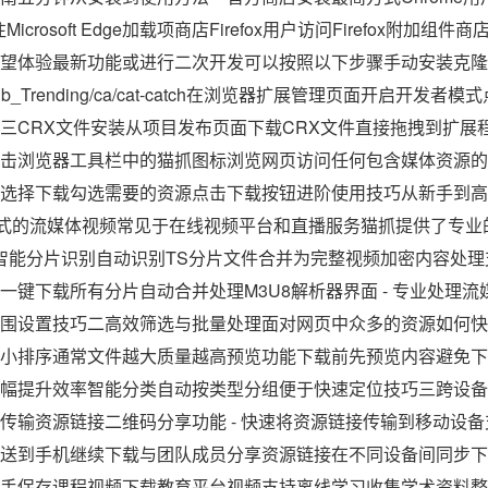
crosoft Edge加载项商店Firefox用户访问Firefox附加组
体验最新功能或进行二次开发可以按照以下步骤手动安装克隆项目仓库
com/GitHub_Trending/ca/cat-catch在浏览器扩展管理页面开
三CRX文件安装从项目发布页面下载CRX文件直接拖拽到扩展
击浏览器工具栏中的猫抓图标浏览网页访问任何包含媒体资源的
选择下载勾选需要的资源点击下载按钮进阶使用技巧从新手到高手
格式的流媒体视频常见于在线视频平台和直播服务猫抓提供了专业
器能够智能分片识别自动识别TS分片文件合并为完整视频加密内容处理支
一键下载所有分片自动合并处理M3U8解析器界面 - 专业处理
围设置技巧二高效筛选与批量处理面对网页中众多的资源如何快
小排序通常文件越大质量越高预览功能下载前先预览内容避免下
幅提升效率智能分类自动按类型分组便于快速定位技巧三跨设备
传输资源链接二维码分享功能 - 快速将资源链接传输到移动设
送到手机继续下载与团队成员分享资源链接在不同设备间同步下
手保存课程视频下载教育平台视频支持离线学习收集学术资料整