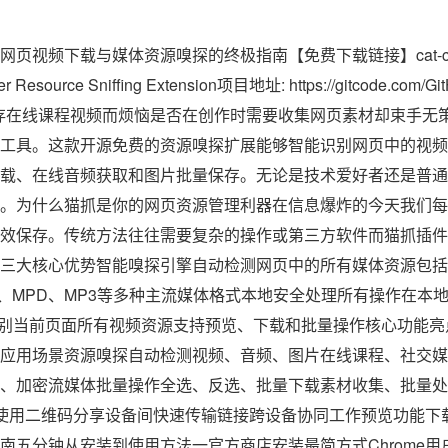
页视频下载与媒体资源嗅探的终极指南【免费下载链接】cat-ca
r Resource Sniffing Extension项目地址: https://gitcode.com/Git
法保存在线课程视频而烦恼是否在创作时需要收集网页素材却束手无
工具。这款开源免费的资源嗅探扩展能够智能识别网页中的视频
载、在线音频获取和图片批量保存。无论是技术爱好者还是普通
。为什么猫抓是你的网页资源管理利器在信息爆炸的今天我们每
效保存。传统方法往往需要复杂的操作或第三方软件而猫抓插件
三大核心优势智能嗅探引擎自动检测网页中的所有媒体资源包括
U8、MPD、MP3等多种主流媒体格式本地安全处理所有操作在本
能识别当前页面所有视频资源支持预览、下载和批量操作核心功能
应用场景资源嗅探自动检测视频、音频、图片在线课程、社交媒体
、加密流媒体批量操作全选、反选、批量下载素材收集、批量处
使用二维码分享设备间快速传输链接跨设备协同工作预览功能下
五分钟从安装到使用方法一官方商店安装最简方式Chrome用户