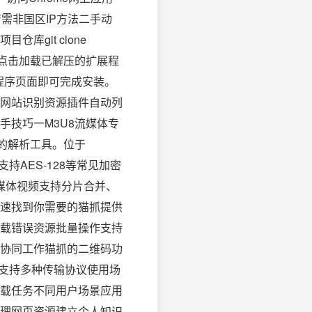
件商店需非国区IP方法二手动
git clone
启开发者模式点击加载已解压的扩展程
程序页面即可完成安装。
网站识别资源插件自动列
技巧一M3U8流媒体专
的解析工具。位于
持AES-128等常见加密
流媒体视频支持分片合并、
速找到你需要的猫抓提供
载错误资源批量操作支持
协同工作猫抓的二维码功
备支持多种传输协议使用场
载任务不同用户场景应用
理网页资源建立个人知识