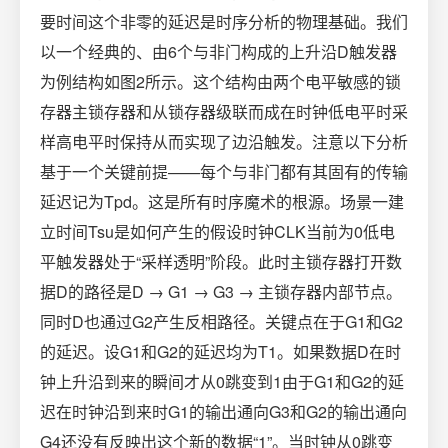
要时间这个非零的延迟是时序分析的物理基础。我们
以一个经典的、由6个与非门构成的上升沿D触发器
为例结构如图2所示。这个结构由两个电平敏感的锁
存器主锁存器和从锁存器级联而成在时钟低电平时采
样高电平时保持从而实现了边沿触发。注意以下分析
基于一个关键前提——每个与非门都有其固有的传输
延迟记为Tpd。这是所有时序魔术的根源。场景一建
立时间Tsu是如何产生的假设时钟CLK当前为0低电
平触发器处于“采样透明”阶段。此时主锁存器打开数
据D的路径是D → G1 → G3 → 主锁存器内部节点。
同时D也通过G2产生反相路径。关键点在于G1和G2
的延迟。设G1和G2的延迟均为T1。如果数据D在时
钟上升沿到来的瞬间才从0跳变到1由于G1和G2的延
迟在时钟沿到来时G1的输出通向G3和G2的输出通向
G4还没有反映出这个新的数据“1”。当时钟从0跳变