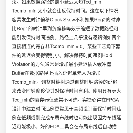
束。如果数据路径的最小延迟太短Tcd_min
Tcomb_min 太小就会违反保持时间。这在以下情况
容易发生时钟偏移Clock Skew不利如果Reg2的时钟
比Reg1的时钟早到负偏移等效于缩短了数据路径可
能引发保持时间违例。路径上几乎没有逻辑例如两个
直接相连的寄存器Tcomb_min ≈ 0。某些工艺角下器
件的延迟会变得特别小。解决保持时间违例Hold
Violation的方法通常是增加最小延迟插入缓冲器
Buffer在数据路径上插入延迟单元人为增加
Tcomb_min。调整时钟树通过调整时钟路径的延迟
来改变时钟偏移使其对保持时间有利。使用具有更大
Tcd_min的寄存器但通常不可选。实操心得在FPGA
设计中建立时间违例更常见于高频设计而保持时间违
例在低频或刚完成布局布线时也可能出现因为布线延
迟可能极小。好的EDA工具会在布局布线后自动插