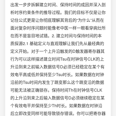
出发一步步拆解建立时间、保持时间的成因并深入剖
析时序约束条件的推导过程。我们的目标不仅是让你
记住公式更是让你彻底理解其背后的“为什么”从而在
面对复杂时序问题时能像老中医一样一眼看穿病灶所
在而不是盲目地试错。2. 建立时间与保持时间的本
质探源2.1 基础定义与直观理解让我们先从最经典的
定义开始。对于一个上升沿触发的D触发器寄存器其
行为可以这样描述建立时间Tsu在时钟信号CLK的上
升沿到来之前输入数据信号D必须已经稳定在某个有
效电平高或低并保持至少Tsu时长。如果数据在时钟
沿前的Tsu时间内发生了跳变那么这个跳变沿的数据
可能无法被正确锁存。保持时间Th在时钟信号CLK
的上升沿到来之后输入数据信号D必须继续稳定在某
个有效电平并保持至少Th时长。如果数据在时钟沿
后立即改变同样可能导致锁存错误。你可以把寄存器