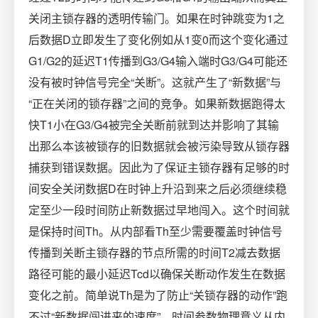
关闭主锁存器的透明传输门。如果在时钟跳变为1之
后数据D立即发生了变化例如从1变0而这个变化通过
G1/G2的延迟T1传播到G3/G4输入端时G3/G4可能还
没有被时钟信号完全“关断”。这就产生了“新数据”与
“正在关闭的锁存器”之间的竞争。如果新数据跑得太
快T1小在G3/G4被完全关断前就到达并影响了其输
出那么本该被锁存的旧数据就会被污染导致从锁存器
捕获到错误数据。因此为了保证主锁存器有足够的时
间安全关闭数据D在时钟上升沿到来之后必须继续稳
定至少一段时间防止新数据过早地闯入。这个时间就
是保持时间Th。从内部看Th至少需要覆盖时钟信号
传播到关断主锁存器的节点所需的时间T2减去数据
路径可能的最小延迟Tcd以确保关断动作发生在数据
变化之前。简单说Th是为了防止“关锁存器的动作”跑
不过“新数据闯进来的速度”。时间参数物理意义从内