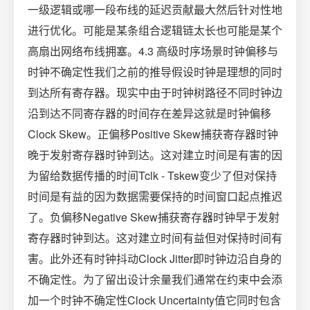
一级逻辑或哪一段布线的延迟贡献最大然后针对性地
进行优化。可能是某条组合逻辑链太长也可能是某个
高扇出网络布线拥塞。4.3 高级时序场景时钟偏移与
时钟不确定性我们之前的推导假设时钟是理想的同时
到达所有寄存器。现实中由于时钟树路径不同时钟边
沿到达不同寄存器的时间存在差异这就是时钟偏移
Clock Skew。正偏移Positive Skew捕获寄存器时钟
晚于发射寄存器时钟到达。这对建立时间是有害的因
为留给数据传播的时间Tclk - Tskew变少了但对保持
时间是有益的因为数据需要保持的时间窗口起点推迟
了。负偏移Negative Skew捕获寄存器时钟早于发射
寄存器时钟到达。这对建立时间有益但对保持时间有
害。此外还有时钟抖动Clock Jitter即时钟边沿自身的
不确定性。为了留出设计余量我们通常在约束中会添
加一个时钟不确定性Clock Uncertainty值它同时包含