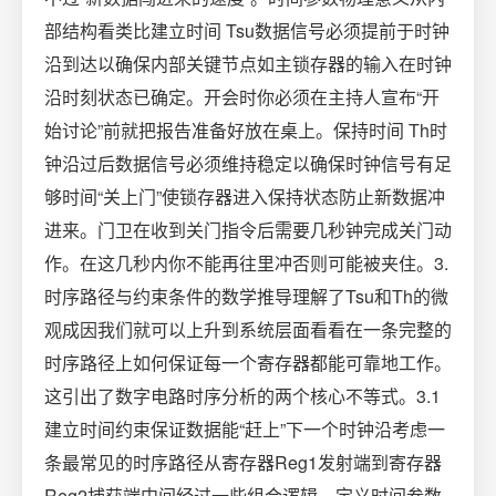
部结构看类比建立时间 Tsu数据信号必须提前于时钟
沿到达以确保内部关键节点如主锁存器的输入在时钟
沿时刻状态已确定。开会时你必须在主持人宣布“开
始讨论”前就把报告准备好放在桌上。保持时间 Th时
钟沿过后数据信号必须维持稳定以确保时钟信号有足
够时间“关上门”使锁存器进入保持状态防止新数据冲
进来。门卫在收到关门指令后需要几秒钟完成关门动
作。在这几秒内你不能再往里冲否则可能被夹住。3.
时序路径与约束条件的数学推导理解了Tsu和Th的微
观成因我们就可以上升到系统层面看看在一条完整的
时序路径上如何保证每一个寄存器都能可靠地工作。
这引出了数字电路时序分析的两个核心不等式。3.1
建立时间约束保证数据能“赶上”下一个时钟沿考虑一
条最常见的时序路径从寄存器Reg1发射端到寄存器
Reg2捕获端中间经过一些组合逻辑。定义时间参数