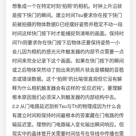
想象成一个在特定时刻“拍照”的相机。时钟上升沿就
是按下快门的瞬间。建立时间Tsu要求你在按下快门
前被拍摄的物体数据D已经摆好姿势并稳定不动一段
时间这样快门按下时才能捕捉到清晰的画面。保持时
间Th则要求你在快门按下后物体还要保持姿势一小
会儿因为相机的感光元件触发器的内部节点需要一点
时间来完全记录下这个画面。如果在快门按下的瞬间
或之后物体突然动了拍出来的照片就会是模糊的亚稳
态或错误数据。这个“拍照”的比喻很直观但它没有解
释为什么相机触发器会有这样的“反应迟钝”。要理解
根本原因我们必须深入到触发器的内部结构中去。
2.2 从门电路延迟剖析Tsu与Th的物理成因为什么会
有建立时间和保持时间最根本的答案藏在门电路的传
输延迟里。理想的门电路输入变化输出瞬间响应。但
现实中的晶体管开关需要时间信号在导线中传播也需