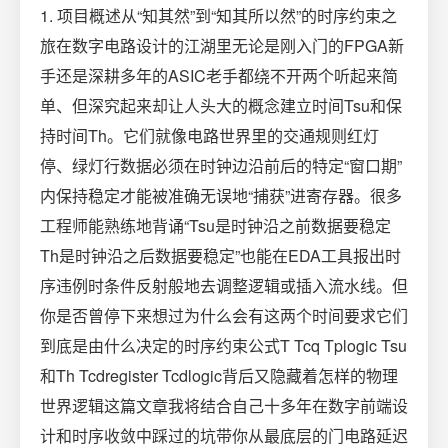
1. 项目概述从“知其然”到“知其所以然”的时序约束之
旅在数字电路设计的江湖里无论是刚入门的FPGA新
手还是深耕多年的ASIC老手都绕不开两个听起来简
单、但深究起来却让人头大的概念建立时间Tsu和保
持时间Th。它们就像电路世界里的交通规则红灯
停、绿灯行数据必须在时钟边沿前后的特定“窗口期”
内保持稳定才能被准确无误地“捕获”进寄存器。很多
工程师能熟练地背诵“Tsu是时钟沿之前数据要稳定
Th是时钟沿之后数据要稳定”也能在EDA工具报出时
序违例时条件反射般地去调整逻辑或插入流水线。但
你是否曾停下来想过为什么会有这两个时间要求它们
到底是由什么决定的时序约束公式T Tcq Tplogic Tsu
和Th Tcdregister Tcdlogic背后又隐藏着怎样的物理
世界逻辑这篇文章我将结合自己十多年在数字前端设
计和时序收敛中踩过的坑带你从最底层的门电路延迟