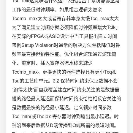
Tsu Tclk这意味着什么这个公式给出了系统能够正常
工作的最低时钟频率。如果组合逻辑太复杂
Tcomb_max太大或者寄存器本身太慢Tcq_max太大
为了满足建立时间你就必须降低时钟频率增大Tclk。
在实际的FPGA或ASIC设计中当工具报出建立时间
违例Setup Violation时通常的解决方法包括降低时钟
频率最直接但牺牲性能。优化组合逻辑通过逻辑简
化、重定时、插入寄存器流水线来减少
Tcomb_max。更换更快的器件选择具有更小Tcq和
Tsu的工艺库单元。3.2 保持时间约束保证数据不会
“跑得太快”而自我覆盖建立时间约束关注的是数据最
慢的路径最大延迟而保持时间约束恰恰相反它关注的
是数据最快的路径最小延迟。定义额外时间参数
Tcd_min(或Thold): 寄存器时钟到输出最小延迟。时
钟沿到来后数据从D端传播到Q端所需的最短时间。