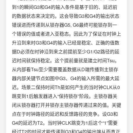
到1的瞬间G3和G4的输入条件是基于旧的、延迟前
的数据状态来决定的。这会导致G3和G4的输出状态
错误进而传递到从锁存器G5, G6最终可能锁存到一
个错误的值或者进入亚稳态。因此为了保证在时钟上
升沿到来时G3和G4的输入已经是稳定、正确的值数
据D必须在时钟沿到来之前提前至少G1/G2路径的延
迟时间就保持稳定。这个提前量就是建立时间Tsu。
从内部看Tsu至少需要覆盖数据从D端传播到主锁存
器内部关键节点如图中G3、G4的输入所需的最大延
迟。场景二保持时间Th是如何产生的当时钟CLK从0
跳变到1后触发器进入“保持锁存”阶段。主锁存器关
闭从锁存器打开并锁存主锁存器传递过来的值。关键
点在于时钟路径的延迟和反馈路径的竞争。设G3和
G4的延迟为T2。当时钟CLK跳变为1后这个“1”需要
经过T2的时间才能传递到G3和G4的输出端从而真正