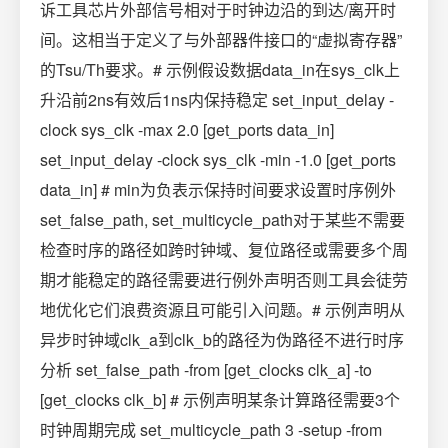
诉工具芯片外部信号相对于时钟边沿的到达/离开时
间。这相当于定义了与外部器件接口的“虚拟寄存器”
的Tsu/Th要求。# 示例假设数据data_in在sys_clk上
升沿前2ns有效后1ns内保持稳定 set_input_delay -
clock sys_clk -max 2.0 [get_ports data_in]
set_input_delay -clock sys_clk -min -1.0 [get_ports
data_in] # min为负表示保持时间要求设置时序例外
set_false_path, set_multicycle_path对于某些不需要
检查时序的路径如跨时钟域、复位路径或需要多个周
期才能稳定的路径需要进行例外声明否则工具会徒劳
地优化它们浪费资源且可能引入问题。# 示例声明从
异步时钟域clk_a到clk_b的路径为伪路径不进行时序
分析 set_false_path -from [get_clocks clk_a] -to
[get_clocks clk_b] # 示例声明某条计算路径需要3个
时钟周期完成 set_multicycle_path 3 -setup -from