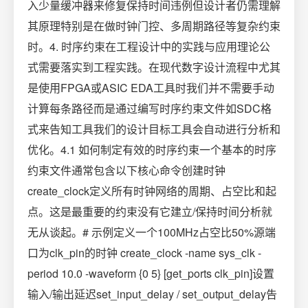
入少量缓冲器来修复保持时间违例但设计者仍需理解
其原理特别是在做时钟门控、多周期路径等复杂约束
时。4. 时序约束在工程设计中的实践与应用理论公
式需要落实到工程实践。在现代数字设计流程中尤其
是使用FPGA或ASIC EDA工具时我们并不需要手动
计算每条路径而是通过编写时序约束文件如SDC格
式来告知工具我们的设计目标工具会自动进行分析和
优化。4.1 如何制定有效的时序约束一个基本的时序
约束文件通常包含以下核心命令创建时钟
create_clock定义所有时钟网络的周期、占空比和起
点。这是最重要的约束没有它建立/保持时间分析就
无从谈起。# 示例定义一个100MHz占空比50%源端
口为clk_pin的时钟 create_clock -name sys_clk -
period 10.0 -waveform {0 5} [get_ports clk_pin]设置
输入/输出延迟set_input_delay / set_output_delay告