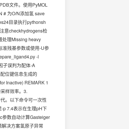
PDB文件。使用PyMOL
N # 为O/N添加氢 save
es24目录执行pythonsh
别注意checkhydrogens检
issing heavy
添加非标准残基参数或使用-U参
igand4.py -l
将辅因子误判为配体-A
保留配位键信息生成的
r Inactive) REMARK 1
接的采样效率。3.
可替代。以下命令可一次性
done这里-p 7.4表示在生理pH下
数自动计算Gasteiger
问题解决方案氢原子异常