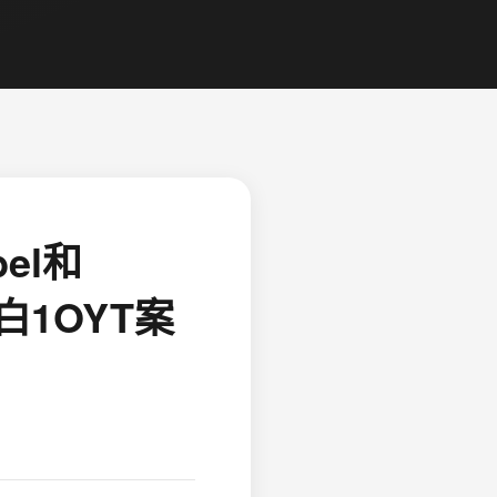
bel和
白1OYT案