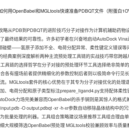
a预处理全攻略从PDB到PDBQT的进阶技巧分子对接作为计算机辅助
最终结果的可靠性。许多初学者在兴奋地启动AutoDock Vin
频频碰壁——氢原子添加不全、电荷分配异常、柔性键定义错误等
配体的经典案例深度解析两种主流预处理工具链的实战技巧带您跨
理工具链的选择哲学在分子对接的预处理环节工具选择绝非简单的二选
对黄金组合各有擅场前者提供精细化的参数控制后者则以极简命令行见
GLtools套件的核心优势在于其专为分子对接优化的处理逻辑prepar
电荷分配和原子类型标注prepare_ligand4.py支持配体
toDock力场完美兼容而OpenBabel的杀手锏则是其惊人的格式
input.pdb -O output.pdbqt -xr -h-xr参数自动移除晶体
为批量处理的利器。工具组合策略建议场景推荐工具组合理由单次精
规模筛选OpenBabel预处理 MGLtools校验兼顾效率与质量教