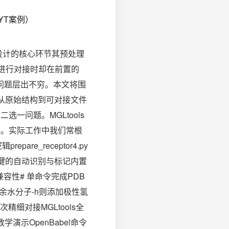
药物设计的核心环节其预处理
a进行对接时却在前置的
问题层出不穷。本文将围
越从原始结构到可对接文件
一问题。MGLtools
长。实际工作中我们常根
e_receptor4.py
柔性键的自动识别与标记内置
兼容性# 单命令完成PDB
结构中的冗余水分子-h则添加极性氢
细对接MGLtools全
学演示OpenBabel命令