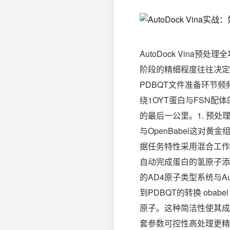
AutoDock Vin
阶段的精细程度往往决定了
PDBQT文件准备环节
绕1OYT蛋白与FSN
的最后一公里。1. 预处
与OpenBabel这
据任务特性采用混合工作流。M
自动完成蛋白的氢原子添加、
的AD4原子类型系统与Au
到PDBQT的转换 obabel 
原子。这种简洁性使其成
套参数可控性高处理更精细大