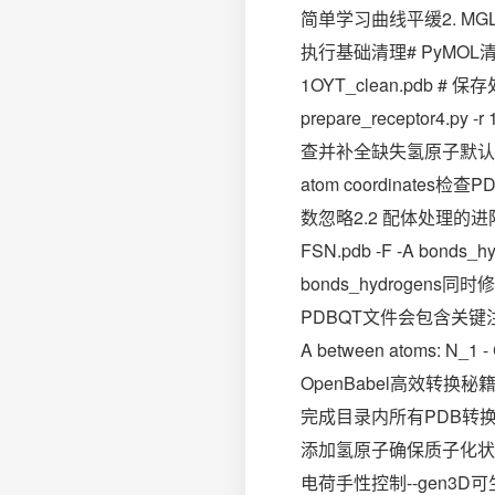
简单学习曲线平缓2. MG
执行基础清理# PyMOL清理命令
1OYT_clean.pdb #
prepare_receptor4.p
查并补全缺失氢原子默认noh
atom coordinate
数忽略2.2 配体处理的进阶技
FSN.pdb -F -A 
bonds_hydrog
PDBQT文件会包含关键注释REMARK
A between atoms:
OpenBabel高效转
完成目录内所有PDB转换for f in
添加氢原子确保质子化状态正
电荷手性控制--gen3