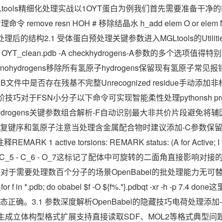
Ltools精细化处理实战以1OYT蛋白为例我们首先需要准备干净的
 remove resn HOH # 移除结晶水 h_add elem O or elem 
 保存处理后的结构2.1 受体蛋白预处理关键参数进入MGLtools的Utiliti
y -r 1OYT_clean.pdb -A checkhydrogens-A参数的多个选项值得特
ydrogens移除所有氢原子hydrogens保留现有氢原子常见报错处理M
s检查PDB文件中是否存在残基不完整Unrecognized residue手动
巧对于FSN小分子以下命令可实现智能柔性处理pythonsh prepare_l
bonds_hydrogens关键参数组合解析-F自动识别最大非共价片段避免
ens同时修复键序和氢原子注意当处理含金属配合物时建议添加-C参数
 1 active torsions: REMARK status: (A for Active; I fo
 N_1 - C_5 - C_6 - O_7这标记了配体中可旋转的二面角直接影响对
换秘籍对于需要处理数百个分子的场景OpenBabel的批处理能力无
 *.pdb; do obabel $f -O ${f%.*}.pdbqt -xr -h -p 7.4 
确。3.1 参数深度解析OpenBabel的隐藏技巧电荷处理添加-c参
D可生成立体构型格式扩展支持直接读取SDF、MOL2等格式典型