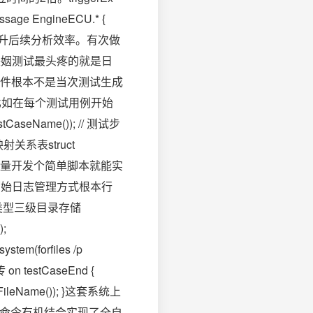
ngineECU.* {
志体积提升后续分析效率。有次做
化联姻测试最头疼的就是日
件根本不是当次测试生成
。比如在每个测试用例开始
stCaseName()); // 测试步
系表struct
用例和文件偏移量开发个简单脚本就能实
原始日志管理方式根本行
类型三级目录存储
);
em(forfiles /p
 on testCaseEnd {
tLogFileName()); }这套系统上
统命令有机结合实现了全自