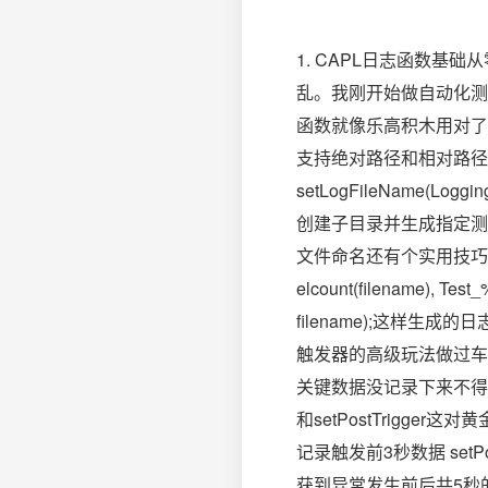
1. CAPL日志函数基础
乱。我刚开始做自动化测
函数就像乐高积木用对了组
支持绝对路径和相对路径
setLogFileName(Log
创建子目录并生成指定测
文件命名还有个实用技巧结合时间戳
elcount(filename), Test
filename);这样
触发器的高级玩法做过车
关键数据没记录下来不得不
和setPostTrigger这对
记录触发前3秒数据 setP
获到异常发生前后共5秒的