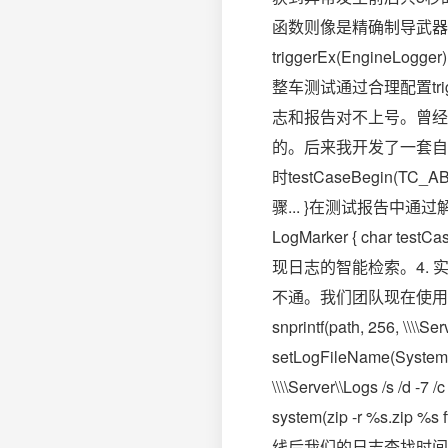
函数则像是精确制导武器。在
triggerEx(Engi
整车测试通过合理配置tr
志和报告对不上号。曾经
的。后来我开发了一套自动
时testCaseBegin(TC_ABS
骤... }在测试报告中
LogMarker { char 
现日志的智能检索。4.
不通。我们团队现在使用
snprintf(path, 256, \\\\
setLogFileName(Syste
\\\\Server\\Logs /s 
system(zip -r %s.zip %
线后我们的日志查找时间