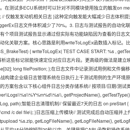
测试多ECU系统时可以针对不同模块使用独立的触发on message E
neLogger); // 仅触发发动机相关日志 }这种定向触发能大幅减少日
iggerEx日志文件体积减少了70%。3. 日志与测试报告的自动
有个项目测试报告显示通过但实际有功能缺陷因为查看的日志文
化关联方案。核心思路是利用writeToLogEx函数插入标记
_BrakeTest) { writeToLogEx( TEST CASE START: %s , getTe
通过解析这些标记就能快速定位对应日志片段。更高级的做法是建立映射关
testCase[32]; long filePosition; };在日志文件中记录测试
 实战构建企业级日志管理系统在日执行上千测试用例的生产环境
的方案包含以下核心组件日志分类存储系统// 按项目/日期/测试
Server\\Logs\\%s\\%Y%m%d\\%s\\, getProjectName(), getTestType()
mLog, path);智能日志清理机制// 保留最近7天的日志 on preStart { syst
/d -7 /c \cmd /c del file\); }日志压缩上传模块// 测试完成后自动压缩并上传
s ftpupload %s.zip, getLogFileName(), getLogFileName(), ge
从平均15分钟缩短到20秒以内。关键是把CAPL函数和操作系