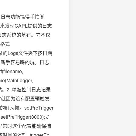
会被日志功能搞得手忙脚
发现CAPL提供的日志
是日志系统的基石。它不仅
格式
会在上级目录的Logs文件夹下按日期
多新手容易踩的坑。日志
ilename,
ame(MainLogger,
然。2. 精准控制日志记录
常就因为没有配置预触发
setPreTrigger
rigger(3000); //
消息触发异常时这个配置能确保捕
2倍。triggerEx