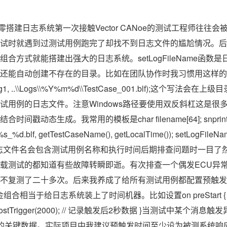
从零搭建日志系统第一次接触Vector CANoe的测试工程师往往
试时就遇到过测试用例跑完了却找不到日志文件的尴尬情况。后来
合方式就能搭建出强大的日志系统。setLogFileName函数
还能自动创建不存在的目录。比如在团队协作时我习惯用这样的
ging1, ..\\Logs\\%Y%m%d\\TestCase_001.blf);这个写法
试用例的日志文件。注意Windows路径要使用双反斜杠这是很
动态生成。我常用的模板是char filename[64]; snprintf(f
_%s_%d.blf, getTestCaseName(), getLocalTime()); setLogFileN
生成的日志文件名会包含测试用例名称和执行时间后期排查问题时一目了
载测试的都知道有些故障转瞬即逝。有次排查一个偶发ECU异
复测了二十多次。后来我养成了给所有测试用例都配置预触发的好习惯。
黄金组合相当于给日志系统装上了时间机器。比如设置on preStart { setPreT
ostTrigger(2000); // 记录触发后2秒数据 }当测试中某个
关键数据。实际项目中我建议预触发时间至少设为被测系统响应时间的