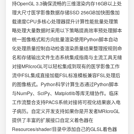
持OpenGL 3.3确保流畅的三维渲染内存16GB以上处
理大尺寸医学影像数据存储SSD 256GB加快图像加
载速度CPU多核心处理器提升计算性能批量处理策
略处理大量数据时采用以下策略提高效率预处理脚本
统一图像格式和方向批量渲染使用Python脚本自动
化处理质量控制自动检查渲染质量结果整理按规则命
名和存储输出文件生态系统集成指南与主流工具无缝
对接MRIcroGL可以轻松集成到现有的医学影像工作
流中FSL集成直接加载FSL标准模板兼容FSL处理后
的图像格式。Python科学计算生态通过Python脚本
与NumPy、SciPy、Matplotlib等库无缝协作。临床
工作流整合支持PACS系统对接将可视化结果嵌入电
子病历。自定义开发支持如果你是开发者MRIcroGL
提供了丰富的扩展接口自定义着色器在
Resources/shader/目录中添加自己的GLSL着色器