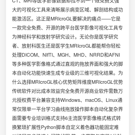
CT、MRI等医学影像数据却找不到一个既免费又强
大的可视化工具来清晰展示病变区域、解剖结构或功
能激活区。这正是MRIcroGL要解决的痛点——它是
一款完全免费、开源的跨平台医学影像可视化工具专
为神经科学和放射学研究设计。无论你是医学研究
者、放射科医生还是医学生MRIcroGL都能帮你轻松
处理DICOM、NIfTI、MGH、MHD、NRRD和AFNI
等多种医学影像格式通过直观的拖放界面和强大的脚
本自动化功能快速生成专业级的三维可视化结果。为
什么选择MRIcroGL核心优势矩阵维度MRIcroGL优势
传统软件对比成本效益完全免费开源商业软件需数万
元授权费平台兼容支持Windows、macOS、Linux通
常仅限单一平台学习曲线拖放操作脚本自动化复杂界
面需要专业培训格式支持6主流医学影像格式格式转
换繁琐扩展性Python脚本自定义着色器功能固定难