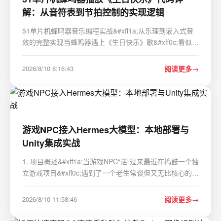
解：从音符表到节拍控制的实现逻辑
51单片机蜂鸣器音乐编程实战&#xff1a;从乐理到嵌入式音
效的完整实现当蜂鸣器遇上《生日快乐》歌&#xff0c;看似简
单的电子音乐背后隐藏着精妙的时序控制艺术。本文将带
您深入51单片机的音频合成世界&#xff0c;从乐理基础到代
2026/8/10 8:16:43
阅读更多
码实现&#xff0c;完整拆解如何用C语言让蜂鸣…
游戏NPC接入Hermes大模型：本地部署与
Unity集成实战
1. 项目概述&#xff1a;当游戏NPC“活”过来最近在捣鼓一个独
立游戏项目&#xff0c;遇到了一个老生常谈但又无比核心的问
题&#xff1a;游戏里的NPC&#xff08;非玩家角色&#xff09;对话
太“木”了。要么是预设好的几句台词来回倒腾&#xff0c;玩家
2026/8/10 11:58:46
阅读更多
点三次就索然无味&…