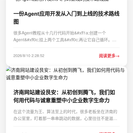
一份Agent应用开发从入门到上线的技术路线
图
很多Agent教程从十几行代码开始&#xff1a;创建一个
Agent&#xff0c;挂上两个工具&#xff0c;再让它自己循环。
Demo跑通的那一刻很有成就感&#xff0c;但真正接入业务后
&#xff0c;问题会立刻变得具体。 模型把订单号提错了怎么
2026/8/10 2:28:52
阅读更多
办&#xff1f;退款接口已经成功&#xff0…
济南网站建设艮安：从初创到腾飞，我们如
何用代码与诚意重塑中小企业数字生命力
在这个流量为王、算法至上的时代，很多老板坐在济南的
办公室里，盯着那一串串跳动的数据，心里往往不是滋
味。他们会问：“为什么别人家的网站能把流量变成真金白
银，而我砸了几万块做网站，却连个访客都留不住？”这种