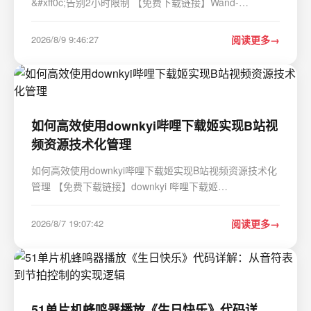
&#xff0c;告别2小时限制 【免费下载链接】Wand-
Enhancer Advanced UX and interoperability extension
for Wand (WeMod) app 项目地址:
2026/8/9 9:46:27
阅读更多
https://gitcode.com/gh_mirrors/we/Wand-Enhancer 还在
为Wand&#xff08;…
如何高效使用downkyi哔哩下载姬实现B站视
频资源技术化管理
如何高效使用downkyi哔哩下载姬实现B站视频资源技术化
管理 【免费下载链接】downkyi 哔哩下载姬
downkyi&#xff0c;哔哩哔哩网站视频下载工具&#xff0c;支持
批量下载&#xff0c;支持8K、HDR、杜比视界&#xff0c;提供工
2026/8/7 19:07:42
阅读更多
具箱&#xff08;音视频提取、去水印等&#xff09;。…
51单片机蜂鸣器播放《生日快乐》代码详