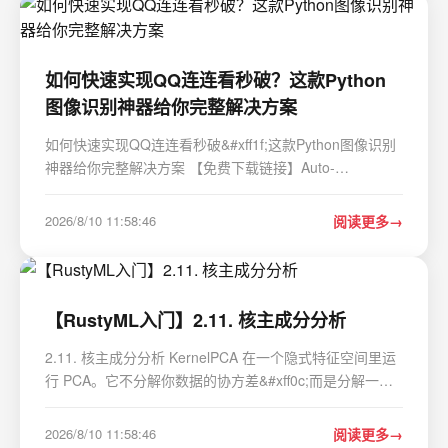
如何快速实现QQ连连看秒破？这款Python
图像识别神器给你完整解决方案
如何快速实现QQ连连看秒破&#xff1f;这款Python图像识别
神器给你完整解决方案 【免费下载链接】Auto-
Lianliankan 基于python图像识别实现的连连看外挂
&#xff0c;可实现QQ连连看秒破 项目地址:
2026/8/10 11:58:46
阅读更多
https://gitcode.com/gh_mirrors/au/Auto-Lianliankan 你是
否曾经在玩Q…
【RustyML入门】2.11. 核主成分分析
2.11. 核主成分分析 KernelPCA 在一个隐式特征空间里运
行 PCA。它不分解你数据的协方差&#xff0c;而是分解一个
中心化后的核&#xff08;Gram&#xff09;矩阵。这样就能捕捉
到线性投影看不到的非线性结构。 核 PCA 处理的是样本
2026/8/10 11:58:46
阅读更多