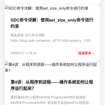
两两之间的核函数取值。它的操作对象是一个 …
SDC命令详解：使用set_size_only命令进行
约束
相关阅读 SDC命令详解
https://blog.csdn.net/weixin_45791458/category_12931432.htm
spm1001.2014.3001.5482 目录 对象列表/集合 指定所有
实例 size_only设置的影响 Multicorner-Multimode支持
2026/8/10 11:58:46
阅读更多
set_size_only命令用于在叶单元上显式设置一些属性
&#xff08;包括local_opt…
第4讲：从程序到进程——操作系统如何让程
序运行起来？
第四课&#xff1a;程序&#xff08;Program&#xff09;和进程
&#xff08;Process&#xff09; 很多新手会说&#xff1a;程序就是