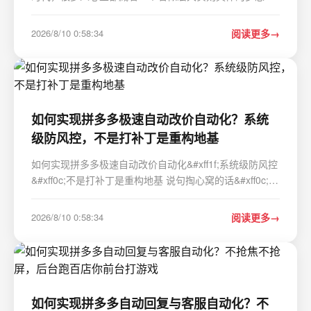
我也想建一个属于自己的网站。也许是为了展示个人的作
品集，也许是想把自家的特产通过电商平台卖出去，又或
2026/8/10 0:58:34
阅读更多
者是单纯想写个博客记录生活感悟，甚至是为了给自家的
小公司…
如何实现拼多多极速自动改价自动化？系统
级防风控，不是打补丁是重构地基
如何实现拼多多极速自动改价自动化&#xff1f;系统级防风控
&#xff0c;不是打补丁是重构地基 说句掏心窝的话&#xff0c;做
店群的&#xff0c;工具选对了事半功倍。拼多多的极速自动改
价&#xff0c;是店群运营中最耗人力也最容易出错的环节。
2026/8/10 0:58:34
阅读更多
电商价格战是分钟级的。竞品…
如何实现拼多多自动回复与客服自动化？不