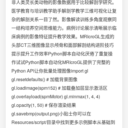
非人类灵长类动物的影像数据用于比较解剖学研究。
医学教育与培训教学助手解剖学教学三维可视化让复
杂的解剖关系一目了然。影像解读训练多角度观察同
一结构培养空间思维能力。病例讨论展示清晰展示临
床病例的影像特征提升教学效果。MRIcroGL生成的
头部CT三维图像显示颅骨和面部解剖结构进阶技巧
提示提升工作效率Python脚本自动化厌倦了重复操
作试试Python脚本自动化MRIcroGL提供了完整的
Python API让你批量处理图像import gl
gl.resetdefaults() # 加载背景图像
gl.loadimage(spm152) # 加载叠加层显示激活区
gl.overlayload(spmMotor) gl.minmax(1, 4, 4)
gl.opacity(1, 50) # 保存渲染结果
gl.savebmp(output.png)小贴士你可以在
Resources/script/目录中找到更多示例脚本从基础到