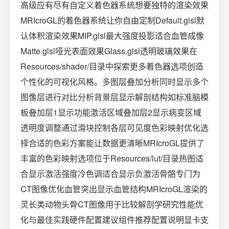
高级应有尽有自定义着色器系统想要独特的渲染效果
MRIcroGL的着色器系统让你自由定制Default.glsl默
认体积渲染效果MIP.glsl最大强度投影适合血管成像
Matte.glsl哑光表面效果Glass.glsl透明玻璃效果在
Resources/shader/目录中探索更多着色器选项创造
个性化的可视化风格。多图层叠加分析同时显示多个
图像层进行对比分析背景层显示解剖结构如标准脑模
板叠加层1显示功能激活区域叠加层2显示病变区域
透明度调整通过滑块控制各层可见度色彩映射优化选
择合适的色彩方案能让数据更清晰MRIcroGL提供了
丰富的色彩映射选项位于Resources/lut/目录热图适
合显示激活强度冷色调适合显示负激活骨骼专门为
CT图像优化血管突出显示血管结构MRIcroGL渲染的
灵长类动物头骨CT图像用于比较解剖学研究性能优
化与最佳实践硬件配置建议组件推荐配置说明显卡支