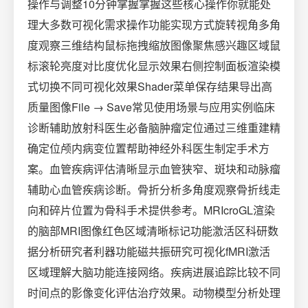
操作与调整10分钟掌握掌握这些核心操作你就能处
理大多数可视化需求操作功能实现方式旋转视角多角
度观察三维结构鼠标拖拽缩放图像聚焦感兴趣区域鼠
标滚轮亮度对比度优化显示效果右侧控制面板渲染模
式切换不同可视化效果Shader菜单保存结果导出高
质量图像File → Save常见使用场景与应用实例临床
诊断辅助放射科医生必备脑肿瘤定位通过三维重建精
确定位颅内病变位置帮助神经外科医生制定手术方
案。血管疾病评估清晰显示血管狭窄、斑块和动脉瘤
辅助心血管疾病诊断。骨折分析多角度观察骨折线走
向和碎片位置为骨科手术提供参考。MRIcroGL渲染
的脑部MRI图像红色区域清晰标记功能激活区科研数
据分析研究者利器功能磁共振研究可视化fMRI激活
区域理解大脑功能连接网络。疾病进展追踪比较不同
时间点的影像变化评估治疗效果。动物模型分析处理