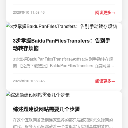
进程。其实这是 错误的 。 我们先不要看教材定义&#xff0c;
先来看一个生活中的例子。先讲一个故事 假设你去饭店。
2026/8/10 11:58:46
阅读更多
厨师有一本&#xff1a; 《…
3步掌握BaiduPanFilesTransfers：告别手
动转存烦恼
3步掌握BaiduPanFilesTransfers&#xff1a;告别手动转存烦
恼 【免费下载链接】BaiduPanFilesTransfers 百度网盘批
量转存、分享和检测工具 项目地址:
https://gitcode.com/gh_mirrors/ba/BaiduPanFilesTransfers
2026/8/10 10:58:45
阅读更多
你是否曾经面对几十个百度网盘分享链接&#xff0c;只能…
综述题建设网站需要几个步骤
在这个互联网普及到连家里养的那只猫都知道怎么蹭网的
时代，很多人心里都藏着一个看似宏大实则具体的梦想：