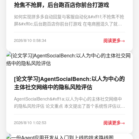
抢焦不抢屏，后台跑百店你前台打游戏
如何实现拼多多自动回复与客服自动化&#xff1f;不抢焦不抢
屏&#xff0c;后台跑百店你前台打游戏 在电商圈混久了就会
发现&#xff0c;拼多多的自动回复与客服&#xff0c;是店群运营
中最耗人力也最容易出错的环节。 店群客服是纯人力消耗
2026/8/10 0:58:34
阅读更多
战。一个店日均50条咨询&#xff0…
[论文学习]AgentSocialBench:以人为中心的
主体社交网络中的隐私风险评估
AgentSocialBench&#xff1a;以人为中心的主体社交网络中
的隐私风险评估 论文重点 本文提出了首个系统性评估以人
为中心的主体社交网络中隐私风险的基准测试框架
AgentSocialBench。该基准涵盖七大场景类别、超过300
2026/8/10 1:02:53
阅读更多
个测试场景&#xff0c;在八种主流LLM模型上进行的实验揭示
了…