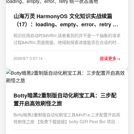
山海万灵 HarmonyOS 文化知识实战续篇
（17）：loading、empty、error、retry 统
一状态落地
知识应用启动时&#xff0c;读者看到的并不是一个抽象的请求
过程&#xff0c;而是图鉴、地域和探索进度能否在合适的时刻
出现。山海万灵把加载、内容、空态和恢复动作收敛为同
一份状态&#xff0c;让首页、图鉴、探索、馆长和档案页共享
2026/8/7 0:57:14
阅读更多
数据变化的语义。 一、四种状态比多个布…
Botty暗黑2重制版自动化刷宝工具：三步配
置开启高效刷怪之旅
Botty暗黑2重制版自动化刷宝工具&#xff1a;三步配置开启高
效刷怪之旅 【免费下载链接】botty D2R Pixel Bot 项目地
址: https://gitcode.com/gh_mirrors/bo/botty 还在为暗黑2