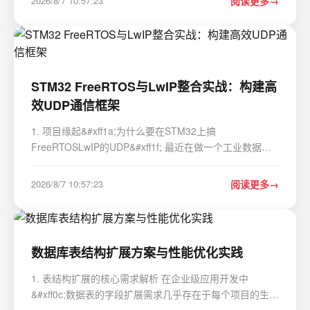
2026/8/7 10:57:23
阅读更多
是无刷直流电机&#xff0c;也就是我们…
STM32 FreeRTOS与LwIP整合实战：构建高
效UDP通信框架
1. 项目缘起&#xff1a;为什么要在STM32上搞
FreeRTOSLwIP的UDP&#xff1f; 最近在做一个工业数据采
集器的项目&#xff0c;核心需求是把分布在产线各处的传感器
数据&#xff0c;实时、可靠地汇总到一台本地服务器上。传感
2026/8/7 10:57:23
阅读更多
器节点用的是STM32F407&#xff0c;带以太网MAC&#…
数据库表结构扩展方案与性能优化实践
1. 表结构扩展的核心需求解析 在企业级应用开发中
&#xff0c;数据表的字段扩展需求几乎存在于每个项目的生命