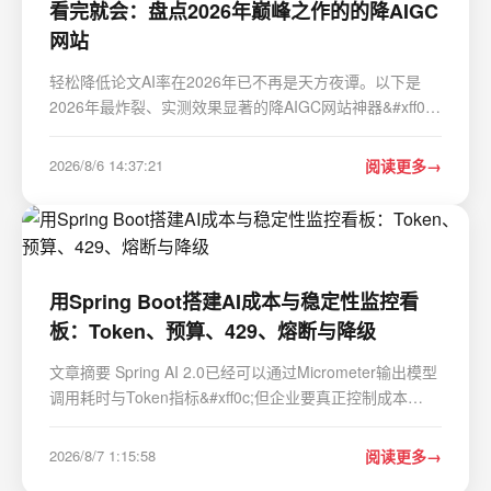
看完就会：盘点2026年巅峰之作的的降AIGC
网站
轻松降低论文AI率在2026年已不再是天方夜谭。以下是
2026年最炸裂、实测效果显著的降AIGC网站神器&#xff0c;
覆盖AI痕迹消除、文本改写润色、降重优化、学术合规检
测四大核心场景&#xff0c;帮你稳妥搞定毕业论文。 一、全
2026/8/6 14:37:21
阅读更多
流程王者&#xff1a;一站式搞定论文全链路 这类工具…
用Spring Boot搭建AI成本与稳定性监控看
板：Token、预算、429、熔断与降级
文章摘要 Spring AI 2.0已经可以通过Micrometer输出模型
调用耗时与Token指标&#xff0c;但企业要真正控制成本
&#xff0c;还需要把模型价格、业务场景、租户、预算、重
试、Tool Calling和降级事件统一起来。本文实现一个轻量
2026/8/7 1:15:58
阅读更多
级AI成本与稳定性监控服务&#xff1a;从ChatRespo…