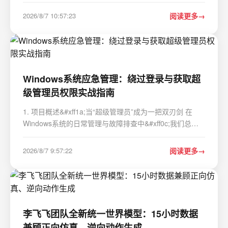
周期中。我经历过一个电商后台系统改造项目&#xff0c;最初
设计的商品表只有20个基础字段&#xff0c;但随着运营需求
2026/8/7 10:57:23
阅读更多
变化&#xff0c;半年内新增了7个自定义属性字段…
Windows系统应急管理：绕过登录与获取超
级管理员权限实战指南
1. 项目概述&#xff1a;当“超级管理员”成为一把双刃剑 在
Windows系统的日常管理与故障排查中&#xff0c;我们总会
遇到一些看似无解的“墙”。比如&#xff0c;一台公司电脑
&#xff0c;前员工离职后没有留下本地账户密码&#xff1b;又或
2026/8/7 9:57:22
阅读更多
者&#xff0c;家里的旧电脑忘记了P…
李飞飞团队全新统一世界模型：15小时数据
兼顾正向仿真、逆向动作生成