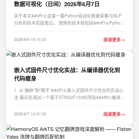
数据可视化（日间）2026年6月7日
关于本文&#xff1a;这是一篇Python自动化数据采集与NLP
分析的技术实践笔记。 使用的技术栈包括&#xff1a;Python
爬虫、jieba/SnowNLP情感分析、TF-IDF关键词提取、
LDA主题模型、Matplotlib数据可视化。 本文由脚本自动生
2026/8/6 19:15:30
阅读更多
成&#xff0c;仅记录技术实现过程&#xff0c;所有数…
嵌入式固件尺寸优化实战：从编译器优化到
代码瘦身
1. 从“臃肿”到“精干”&#xff1a;嵌入式固件尺寸优化的实战心
法 最近在调试一个基于STM32F103的项目&#xff0c;编译出
来的固件大小离芯片的Flash上限只差几十KB。产品经理
提了个新需求&#xff0c;要加个小功能&#xff0c;我一看代码
2026/8/7 10:57:23
阅读更多
&#xff0c;心里咯噔一下——这点空…