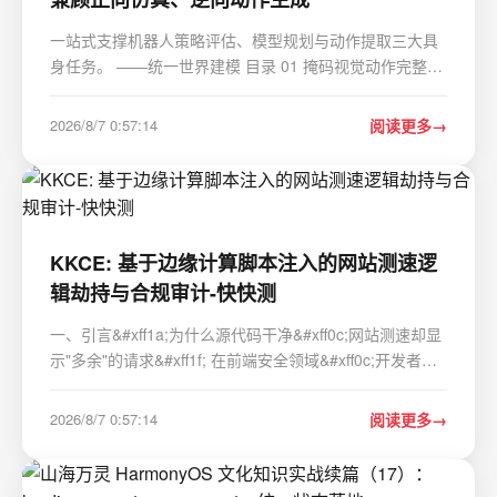
一站式支撑机器人策略评估、模型规划与动作提取三大具
身任务。 ——统一世界建模 目录 01 掩码视觉动作完整技
术实现逻辑 掩码动作&#xff1a;把动作直接“画”进视频画面
两类互补掩码数据集构建方案 轻量化LoRA微调方案
2026/8/7 0:57:14
阅读更多
&#xff0c;无全量重训开销 三大下游标准化…
KKCE: 基于边缘计算脚本注入的网站测速逻
辑劫持与合规审计-快快测
一、引言&#xff1a;为什么源代码干净&#xff0c;网站测速却显
示"多余"的请求&#xff1f; 在前端安全领域&#xff0c;开发者习
惯于通过本地构建检查&#xff08;npm audit&#xff09;和服务
器端文件完整性校验来确保代码安全。只要本地 dist 目录
2026/8/7 0:57:14
阅读更多
下的 app.js 哈…