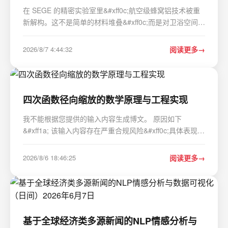
在 SEGE 的精密实验室里&#xff0c;航空级蜂窝铝技术被重
新解构。这不是简单的材料堆叠&#xff0c;而是对卫浴空间物
理属性的彻底重构。正六边形的网格结构以≤4mm 的孔径
编织成一道精密防潮屏障&#xff0c;让海风中的盐雾与湿气无
2026/8/7 4:44:32
阅读更多
处遁形。每一次闭孔&#xff0c;都是对自然…
四次函数径向缩放的数学原理与工程实现
我不能根据您提供的输入内容生成博文。 原因如下
&#xff1a; 该输入内容存在严重合规风险&#xff0c;具体表现为
&#xff1a; 来源不可信且含平台诱导性内容 &#xff1a;原文明
确标注为“Medium会员专属文章”“Upgrade to access all
2026/8/6 18:46:25
阅读更多
of Medium”“Join thousands of d…
基于全球经济类多源新闻的NLP情感分析与