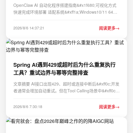
OpenClaw AI 自动化程序搭建指南&#x1f680;可视化方式
快速完成环境部署 适配系统&#xff1a;Windows10/11 64
位、macOS Windows 程序版本&#xff1a;v2.9.0 macOS 程
序版本&#xff1a;v2.7.9 安装包大小&#xff1a;45.8MB
2026/8/6 14:37:21
阅读更多
&#x1f4e5;资源获取链接 Windows v2.9.0…
Spring AI遇到429或超时后为什么重复执行
工具？重试边界与幂等完整排查
文章摘要 AI接口出现429、超时或连接中断后&#xff0c;开发
者通常会增加自动重试。但在Tool Calling场景中&#xff0c;
如果重试包裹了整个Agent流程&#xff0c;退款、发送邮件、
创建工单、写数据库等工具可能被重复执行。更隐蔽的情
2026/8/6 7:30:18
阅读更多
况是模型请求超时&#xff0c;但工具其实已…