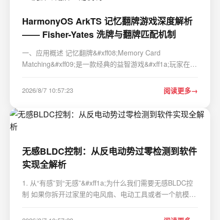
HarmonyOS ArkTS 记忆翻牌游戏深度解析
—— Fisher-Yates 洗牌与翻牌匹配机制
一、应用概述 记忆翻牌&#xff08;Memory Card
Matching&#xff09;是一款经典的益智游戏&#xff1a;玩家在网
格中翻开卡片&#xff0c;记忆图案位置&#xff0c;配对两张相同
的卡片即可得分。本项目基于 HarmonyOS ArkTS 框架实
2026/8/7 10:57:23
阅读更多
现了一个完整的记忆翻牌应用&#xff0c;涵盖…
无感BLDC控制：从反电动势过零检测到软件
实现全解析
1. 从“有感”到“无感”&#xff1a;为什么我们需要无感BLDC控
制 如果你拆开过家里的电风扇、电动工具或者一个航模
&#xff0c;大概率会看到一块电路板连着一个小巧的电机
&#xff0c;电机上没有常见的电刷和换向器结构&#xff0c;这就