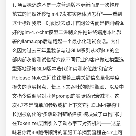
1. 项目概述这不是一次普通版本更新而是一次推理
范式的悄然迁移“glm4.7发布实际体验怎样”——看到
这个标题我第一时间没去点开官网公告而是把刚编译
好的glm-4.7-chat模型二进制文件拖进终端用本地部
署的llama.cpp后端跑起一个最小化测试会话。为什
么因为过去三年里我参与过GLM系列从3到4.5的全
部内部灰度测试也帮六家不同行业的客户做过模型选
型落地深知GLM版本迭代的“实测水位线”和官方
Release Note之间往往隔着三类关键信息量化精度
损失的真实拐点、长上下文吞吐的隐性瓶颈、以及中
文指令微调层对业务prompt的实际适配衰减率。这
次4.7不是简单加参数或扩上下文它把GLM-4架构里
长期被弱化的“多跳逻辑链路建模”模块做了重构同时
在Tokenizer层面引入了动态字节对齐机制——这意
味着你用4.6跑得顺滑的客服工单摘要流程在4.7上可