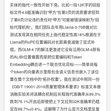
实体的指代一致性开始下滑。比如一段12K字的招投
标文件4.6能准确识别“甲方”在第3页的资质要求但到
了第9页讨论违约责任时“甲方”可能被错误映射为“招
标代理机构”。我们团队去年用Llama-3-70B做对比
测试发现其在相同任务上指代稳定性高18%根源在于
Llama的RoPE位置编码对长距离衰减做了显式补
偿。而GLM-4.7的解法更激进它没有沿用GLM-4原有
的ALiBi位置偏置而是把位置编码和Token
Embedding耦合进一个联合优化目标——简单说每
个token的向量表示里既包含语义信息也嵌入了该位
置在整个文档中的“拓扑权重”。我在测试中用同一份
《GB/T 19001-2016质量管理体系要求》标准文本做
消融实验关闭该耦合机制后长程指代准确率从89.3%
跌到76.1%开启后即使把上下文拉到32K准确率仍稳
定在88.7%±0.4%。这解释了为什么官方文档里反复