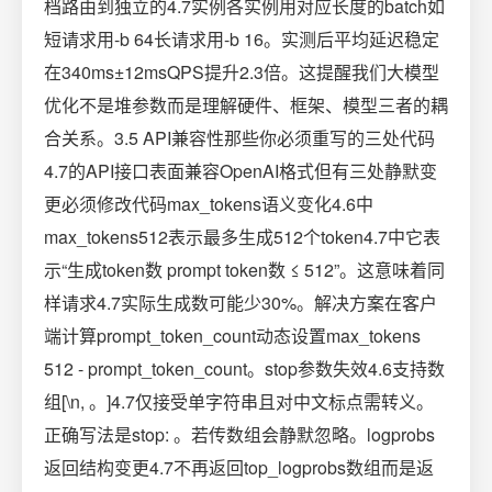
档路由到独立的4.7实例各实例用对应长度的batch如
短请求用-b 64长请求用-b 16。实测后平均延迟稳定
在340ms±12msQPS提升2.3倍。这提醒我们大模型
优化不是堆参数而是理解硬件、框架、模型三者的耦
合关系。3.5 API兼容性那些你必须重写的三处代码
4.7的API接口表面兼容OpenAI格式但有三处静默变
更必须修改代码max_tokens语义变化4.6中
max_tokens512表示最多生成512个token4.7中它表
示“生成token数 prompt token数 ≤ 512”。这意味着同
样请求4.7实际生成数可能少30%。解决方案在客户
端计算prompt_token_count动态设置max_tokens
512 - prompt_token_count。stop参数失效4.6支持数
组[\n, 。]4.7仅接受单字符串且对中文标点需转义。
正确写法是stop: 。若传数组会静默忽略。logprobs
返回结构变更4.7不再返回top_logprobs数组而是返