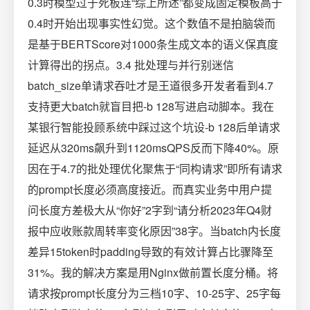
0.3时模型过于死板连“综上所述”都变成固定模板高于
0.4时开始出现事实性幻觉。这个数值不是拍脑袋而
是基于BERTScore对1000条生成文本的语义保真度
计算得出的拐点。3.4 批处理与并行别迷信
batch_size单请求吞吐才是王道很多开发者看到4.7
支持更大batch就盲目把-b 128写进启动脚本。我在
某银行智能投顾系统中踩过这个坑设-b 128后单请求
延迟从320ms飙升到1120msQPS反而下降40%。原
因在于4.7的批处理优化聚焦于“同构请求”即所有请求
的prompt长度必须高度接近。而真实业务中用户提
问长度方差极大从“你好”2字到“请分析2023年Q4财
报中应收账款周转率变化原因”38字。当batch内长度
差异15token时padding导致的有效计算占比骤降至
31%。我的解决方案是用Nginx做前置长度分桶。将
请求按prompt长度分为三档10字、10-25字、25字每