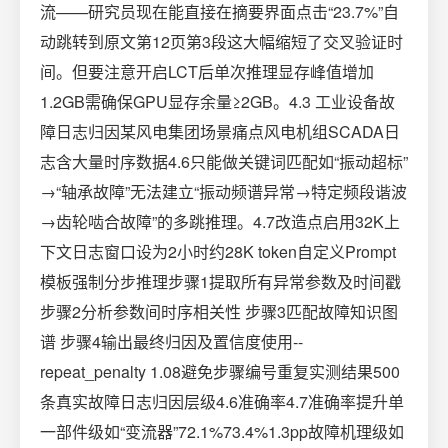
流——研究员现在能直接在摘要界面点击“23.7%”自
动跳转到原文第12页第3段这大幅缩短了交叉验证时
间。但要注意开启LCT后单次推理显存峰值增加
1.2GB需确保GPU显存余量≥2GB。4.3 工业设备故
障日志归因某风电集团场景痛点风电机组SCADA日
志含大量时序数据4.6只能做关键词匹配如“振动超标”
→“轴承故障”无法建立“振动频谱异常→特定频段谐波
→齿轮啮合故障”的多跳推理。4.7改造点启用32K上
下文日志窗口设为2小时约28K token自定义Prompt
模板强制分步推理步骤1提取所有异常参数及时间戳
步骤2分析参数间时序相关性 步骤3匹配故障知识图
谱 步骤4输出最终归因及置信度使用--
repeat_penalty 1.08避免步骤编号重复实测结果500
条真实故障日志归因层级4.6准确率4.7准确率提升单
一部件级如“变流器”72.1%73.4%1.3pp故障机理级如