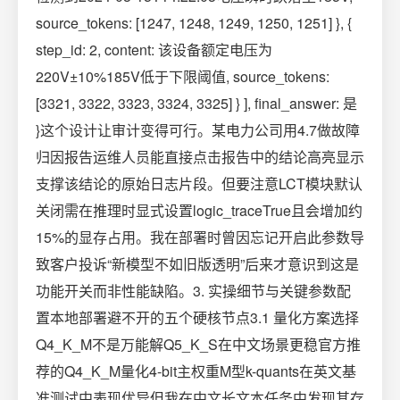
source_tokens: [1247, 1248, 1249, 1250, 1251] }, {
step_id: 2, content: 该设备额定电压为
220V±10%185V低于下限阈值, source_tokens:
[3321, 3322, 3323, 3324, 3325] } ], final_answer: 是
}这个设计让审计变得可行。某电力公司用4.7做故障
归因报告运维人员能直接点击报告中的结论高亮显示
支撑该结论的原始日志片段。但要注意LCT模块默认
关闭需在推理时显式设置logic_traceTrue且会增加约
15%的显存占用。我在部署时曾因忘记开启此参数导
致客户投诉“新模型不如旧版透明”后来才意识到这是
功能开关而非性能缺陷。3. 实操细节与关键参数配
置本地部署避不开的五个硬核节点3.1 量化方案选择
Q4_K_M不是万能解Q5_K_S在中文场景更稳官方推
荐的Q4_K_M量化4-bit主权重M型k-quants在英文基
准测试中表现优异但我在中文长文本任务中发现其存