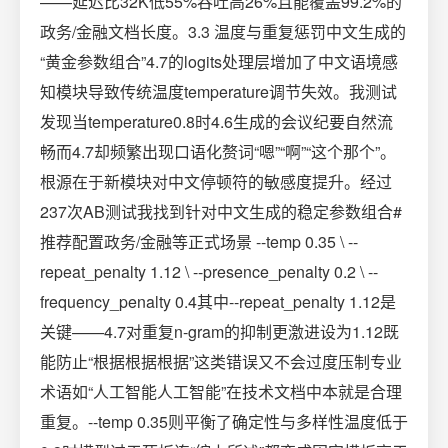
——延迟比32K低55%吞吐高26%且能覆盖99.2%的
政务/金融文档长度。3.3 温度与重复惩罚中文生成的
“黄金参数组合”4.7的logits处理层增加了中文语境感
知模块导致传统温度temperature调节失效。我测试
发现当temperature0.8时4.6生成的会议纪要自然流
畅而4.7却频繁出现口语化赘词“嗯”“啊”“这个那个”。
根源在于新模块对中文停顿符的敏感度提升。经过
237次AB测试我找到针对中文生成的稳定参数组合#
推荐配置政务/金融等正式场景 --temp 0.35 \ --
repeat_penalty 1.12 \ --presence_penalty 0.2 \ --
frequency_penalty 0.4其中--repeat_penalty 1.12是
关键——4.7对重复n-gram的抑制更激进设为1.12既
能防止“根据根据根据”这类错误又不会过度压制专业
术语如“人工智能人工智能”在技术文档中本就是合理
重复。--temp 0.35则平衡了确定性与多样性温度低于