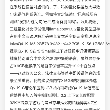
在系统性偏差对虚词的、了、吗的量化误差放大导致
句末语气判断失准。例如将肯定陈述句“已完成所有
测试”误判为疑问句“已完成所有测试吗”。为此我做了
三组量化对比测试使用llama.cppv1.3.2量化类型显存
占用中文阅读理解准确率长文本首字保留率推理速度
tok/sQ4_K_M5.2GB78.3%82.1%42.7Q5_K_S6.1GB83.6
提示Q5_K_S在“S”Small模式下对低频字词保留更高
精度特别适合中文这种虚词密集的语言。虽然显存多
占0.9GB但换来的是首字保留率提升12.2个百分点
——这对政务公文、法律文书等首字即关键信息的场
景至关重要。我的建议是内存≥16GB的机器优先选
Q5_K_S若必须压到6GB以内再考虑Q4_K_M但需在
后处理中加入首字校验规则。3.2 上下文长度配置
32K不是数字游戏而是显存与延迟的精确博弈4.7宣
称支持32K上下文但实测发现在llama.cpp中启用32K