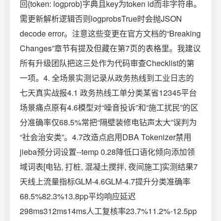
回{token: logprob}字典且key为token id而非字符串。
需更新解析逻辑否则logprobsTrue时会抛JSON
decode error。注意这些变更在官方文档的“Breaking
Changes”章节有提及但藏在第7页的表格里。我建议
所有升级团队把这三处作为代码审查Checklist的第
一项。4. 全场景实测记录从政务热线到工业日志的
七天真实战报4.1 政务热线工单分类某省12345平台
场景痛点原有4.6模型对“噪音投诉”和“施工扰民”的区
分准确率仅68.5%常把“隔壁装修电钻声太大”误判为
“社会治安类”。4.7改造点启用DBA Tokenizer禁用
jieba预分词设置--temp 0.28降低口语化倾向添加领
域词表[电钻, 打桩, 混凝土搅拌, 夜间施工]实测结果7
天线上流量指标GLM-4.6GLM-4.7提升分类准确率
68.5%82.3%13.8pp平均响应延迟
298ms312ms14ms人工复核率23.7%11.2%-12.5pp