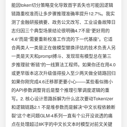
能因token切分策略变化导致首字丢失也可能因逻辑
链路重校准而让多步骤推理准确率提升12.7%。我实
测了金融研报摘要、政务公文改写、工业设备故障日
志归因三个典型场景结论很明确4.7不是“更好用的
4.6”而是“需要重新校准工作流的下一代基座”。它适
合两类人一类是正在做模型替换评估的技术负责人另
一类是天天和prompt搏斗、发现现有模型总在第三
步推理就“断链”的一线算法工程师。如果你还在用4.0
或更早版本这次升级值得投入至少两天做全链路回归
如果你刚完成4.6迁移那更要小心——某些看似微小
的API参数调整背后是整个推理引擎调度逻辑的重
写。2. 核心设计思路拆解为什么这次要动Tokenizer
和逻辑链路2.1 不是堆参数而是解决“中文长程依赖断
裂”这个老问题GLM-4系列一直有个公开没说透的痛
点在处理超过8K字的中文长文本时模型对前文关键