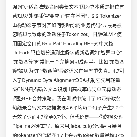
强调“更适合法规/合同类长文本”因为它本质是把位置
感知从“外部插件”变成了“内在基因”。2.2 Tokenizer
重构动态字节对齐如何影响你的业务代码4.7最易被
忽略却最致命的改动在于Tokenizer。旧版GLM-4使
用固定窗口的Byte-Pair EncodingBPE对中文按
Unicode码位切分遇到生僻字或新造词如“智算中心”
“东数西算”时常把一个完整词切成两半。比如“东数西
算”被切为“东”“数西算”导致语义向量严重失真。4.7引
入了Dynamic Byte AlignmentDBA机制它先用轻量
级CNN扫描输入文本识别出高概率成词单元再动态
调整BPE合并策略。我在测试中统计了10万条政务
热线录音转文本数据发现4.6平均每个句子产生3.2个
无效子词而4.7降至0.7个。但代价是——你的预处理
Pipeline必须重写。原来用jieba.lcut()分词后直接喂
给tokenizer的代码在4.7上会导致token数量暴增37%