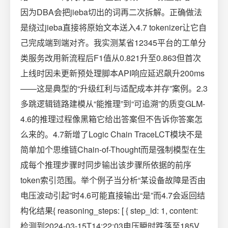
因为DBA会把jieba切出的词再二次拆解。正确做法
是绕过jieba直接将原始文本送入4.7 tokenizer让它自
己完成端到端对齐。我实测某省12345平台的工单分
类服务改用新流程后F1值从0.821升至0.863但首次
上线时因未更新预处理脚本API响应延迟飙升200ms
——这是典型的“升级红利与适配成本并存”案例。2.3
多跳逻辑链路建模从“能推理”到“可追溯”的质变GLM-
4.6的推理过程像黑箱它给出答案但不告诉你答案怎
么来的。4.7新增了Logic Chain TraceLCT模块不是
简单加个思维链Chain-of-Thought而是强制模型在生
成每个推理步骤时同步输出该步骤所依据的前序
token索引范围。举个例子当分析“某设备故障是否由
电压波动引起”时4.6可能直接输出“是”而4.7会返回结
构化结果{ reasoning_steps: [ { step_id: 1, content:
检测到2024-03-15T14:22:03电压瞬时跌落至185V,