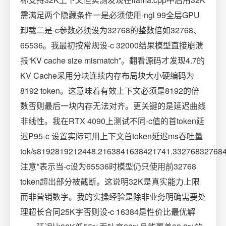
需满足两个隐藏条件一是必须使用-ngl 99全层GPU
卸载二是-c参数必须设为32768的整数倍如32768、
65536。我最初按常规设-c 32000结果模型直接崩溃
报“KV cache size mismatch”。翻看源码才发现4.7的
KV Cache采用分块连续内存布局块大小硬编码为
8192 token。这意味着有效上下文必须是8192的倍
数否则最后一块内存无法对齐。更关键的是延迟曲线
非线性。我在RTX 4090上测试不同-c值的首token延
迟P95-c 设置实际可用上下文首token延迟ms吞吐量
tok/s8192819212448.2163841638421741.33276832768
注意*表示当-c设为65536时模型仍只使用前32768
token超出部分被截断。这说明32K是真实能力上限
而非营销数字。我的实操经验是除非业务明确需要处
理超长合同25K字否则设-c 16384是性价比最优解