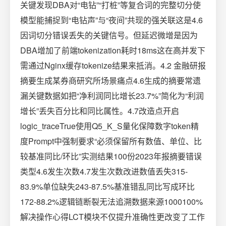
关键发现DBA对“电钻”“打桩”等复合词的完整切分使
模型能捕捉到“电钻声”与“夜间”共现的强关联这是4.6
因词切分错误丢失的关键信号。但延迟微增是因为
DBA增加了前端tokenization耗时18ms这在高并发下
需通过Nginx缓存tokenize结果来抵消。4.2 金融研报
摘要生成某券商研究所场景痛点4.6生成的摘要常遗
漏关键数据如把“净利润同比增长23.7%”简化为“利润
增长”丢失百分比和同比属性。4.7改造点开启
logic_traceTrue使用Q5_K_S量化保障数字token精
度Prompt中强制要求“必须保留所有数值、单位、比
较基准同比/环比”实测结果100份2023年报摘要错误
类型4.6发生次数4.7发生次数改进数值丢失315-
83.9%单位缺失243-87.5%基准错乱同比写成环比
172-88.2%逻辑链断裂无法追溯数据来源1000100%
解决操作心得LCT模块不仅提升准确性更改变了工作