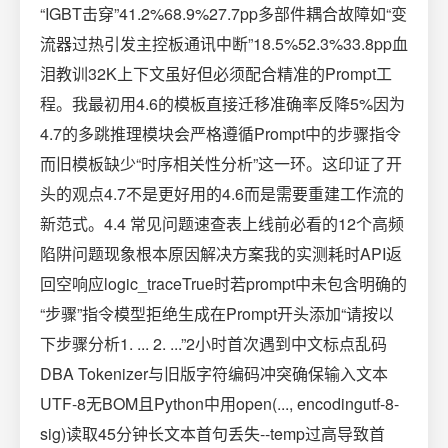
“IGBT击穿”41.2%68.9%27.7pp多部件耦合故障如“变
流器过热引发主控板通讯中断”18.5%52.3%33.8pp血
泪教训32K上下文虽好但必须配合精准的Prompt工
程。我最初用4.6的模板直接迁移准确率反降5%因为
4.7的多跳推理模块会严格遵循Prompt中的步骤指令
而旧模板缺少“时序相关性分析”这一环。这印证了开
头的观点4.7不是更好用的4.6而是需要重建工作流的
新范式。4.4 常见问题速查表上线前必看的12个高频
陷阱问题现象根本原因解决方案我的实测耗时API返
回空响应logic_traceTrue时若prompt中未包含明确的
“步骤”指令模型拒绝生成在Prompt开头添加“请按以
下步骤分析1. ... 2. ...”2小时首次遇到中文标点乱码
DBA Tokenizer与旧版字符编码冲突确保输入文本
UTF-8无BOM且Python中用open(..., encodingutf-8-
sig)读取45分钟长文本首句丢失--temp过高导致首