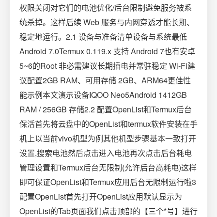
权限关闭对它们的电池优化/后台限制避免服务被系
统杀掉。这样后续 Web 服务与内网穿透才能长期、
稳定地运行。2.1 设备与准备清单设备与系统最低
Android 7.0Termux 0.119.x 支持 Android 7也有安卓
5~6的Root 非必需建议长期插电并常驻稳定 Wi‑Fi建
议配置2GB RAM、可用存储 2GB、ARM64更佳性
能示例本文演示设备IQOO Neo5Android 1412GB
RAM / 256GB 存储2.2 配置OpenList和Termux后台
保活首先将云盘中的OpenList和termux软件安装在手
机上以当前vivo机型为例其他机型步骤基本一致打开
设置,搜索电池然后点击进入电池再次点击后台耗电
管理设置和Termux后台无限制(允许后台高耗电)这样
即可保证OpenList和Termux应用后台无限制运行啦3
配置OpenList首先打开OpenList应用默认显示为
OpenList的Tab页面我们点击顶部的【三个*号】进行