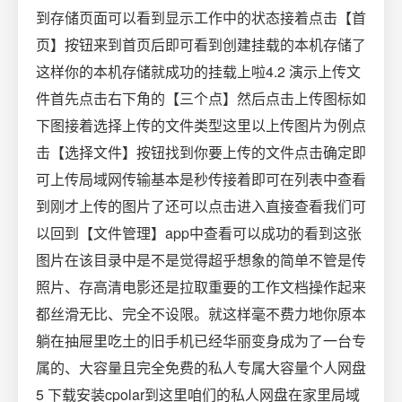
到存储页面可以看到显示工作中的状态接着点击【首
页】按钮来到首页后即可看到创建挂载的本机存储了
这样你的本机存储就成功的挂载上啦4.2 演示上传文
件首先点击右下角的【三个点】然后点击上传图标如
下图接着选择上传的文件类型这里以上传图片为例点
击【选择文件】按钮找到你要上传的文件点击确定即
可上传局域网传输基本是秒传接着即可在列表中查看
到刚才上传的图片了还可以点击进入直接查看我们可
以回到【文件管理】app中查看可以成功的看到这张
图片在该目录中是不是觉得超乎想象的简单不管是传
照片、存高清电影还是拉取重要的工作文档操作起来
都丝滑无比、完全不设限。就这样毫不费力地你原本
躺在抽屉里吃土的旧手机已经华丽变身成为了一台专
属的、大容量且完全免费的私人专属大容量个人网盘
5 下载安装cpolar到这里咱们的私人网盘在家里局域