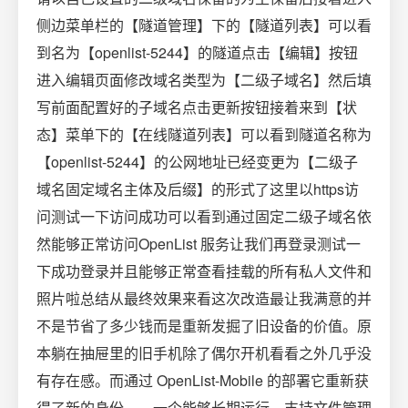
侧边菜单栏的【隧道管理】下的【隧道列表】可以看
到名为【openlist-5244】的隧道点击【编辑】按钮
进入编辑页面修改域名类型为【二级子域名】然后填
写前面配置好的子域名点击更新按钮接着来到【状
态】菜单下的【在线隧道列表】可以看到隧道名称为
【openlist-5244】的公网地址已经变更为【二级子
域名固定域名主体及后缀】的形式了这里以https访
问测试一下访问成功可以看到通过固定二级子域名依
然能够正常访问OpenList 服务让我们再登录测试一
下成功登录并且能够正常查看挂载的所有私人文件和
照片啦总结从最终效果来看这次改造最让我满意的并
不是节省了多少钱而是重新发掘了旧设备的价值。原
本躺在抽屉里的旧手机除了偶尔开机看看之外几乎没
有存在感。而通过 OpenList-Mobile 的部署它重新获
得了新的身份——一个能够长期运行、支持文件管理