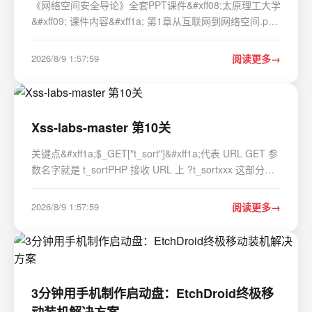
《网络空间安全导论》全套PPT课件&#xff08;太原理工大学
&#xff09; 课件内容&#xff1a; 第1章从互联网到网络空间.ppx
第2章网络空间安全基本原理.ppx 第3章网络空间安全基本
机制.pptx 第4章数据加密.pptx 第5章 隐私保护.pptx 第6章
2026/8/9 1:57:59
阅读更多
系统硬件安全.pptx 第7章操作系统安全…
Xss-labs-master 第10关
关键点&#xff1a;$_GET["t_sort"]&#xff1a;代表 URL GET 参
数名字就是 t_sortPHP 接收 URL 上 ?t_sortxxx 这部分内
容处理完直接塞进 input 的 value 属性里而另一个参数
keyword&#xff1a;php运行htmlspecialchars($str)使用了
2026/8/9 1:57:59
阅读更多
htmlspecialchars 转义&#…
3分钟用手机制作启动盘：EtchDroid终极移