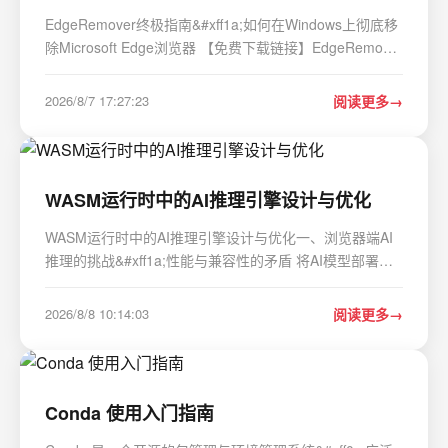
EdgeRemover终极指南&#xff1a;如何在Windows上彻底移
除Microsoft Edge浏览器 【免费下载链接】EdgeRemover
A PowerShell script that correctly uninstalls or reinstalls
Microsoft Edge on Windows 10 & 11. 项目地址:
2026/8/7 17:27:23
阅读更多
https://gitcode.com/gh_mirrors/ed/EdgeRemo…
WASM运行时中的AI推理引擎设计与优化
WASM运行时中的AI推理引擎设计与优化一、浏览器端AI
推理的挑战&#xff1a;性能与兼容性的矛盾 将AI模型部署到
浏览器端可以实现零延迟的本地推理&#xff0c;保护用户隐私
&#xff0c;减少服务器成本。但浏览器环境对计算资源有严格
2026/8/8 10:14:03
阅读更多
限制——无法直接访问GPU的CUDA API&#xf…
Conda 使用入门指南