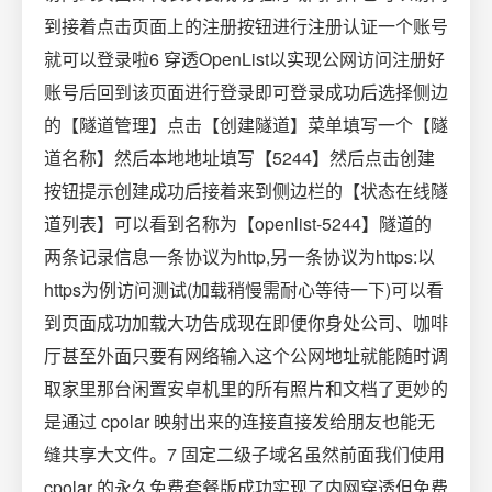
到接着点击页面上的注册按钮进行注册认证一个账号
就可以登录啦6 穿透OpenList以实现公网访问注册好
账号后回到该页面进行登录即可登录成功后选择侧边
的【隧道管理】点击【创建隧道】菜单填写一个【隧
道名称】然后本地地址填写【5244】然后点击创建
按钮提示创建成功后接着来到侧边栏的【状态在线隧
道列表】可以看到名称为【openlist-5244】隧道的
两条记录信息一条协议为http,另一条协议为https:以
https为例访问测试(加载稍慢需耐心等待一下)可以看
到页面成功加载大功告成现在即便你身处公司、咖啡
厅甚至外面只要有网络输入这个公网地址就能随时调
取家里那台闲置安卓机里的所有照片和文档了更妙的
是通过 cpolar 映射出来的连接直接发给朋友也能无
缝共享大文件。7 固定二级子域名虽然前面我们使用
cpolar 的永久免费套餐版成功实现了内网穿透但免费