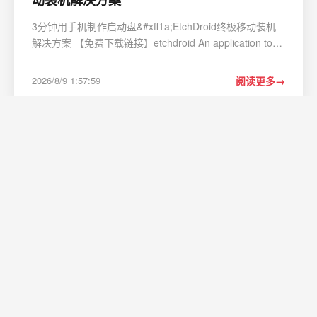
动装机解决方案
3分钟用手机制作启动盘&#xff1a;EtchDroid终极移动装机
解决方案 【免费下载链接】etchdroid An application to
write OS images to USB drives, on Android, no root
required. 项目地址:
2026/8/9 1:57:59
阅读更多
https://gitcode.com/gh_mirrors/et/etchdroid 你是否曾遇
到电脑系统崩溃却无…
非洲草原反盗猎红外相机流量测算：动物触
发抓拍专用物联卡选型指南
非洲野外保护区、草原荒野、边境防护林区的反盗猎监测
工作&#xff0c;高度依赖野外红外触发捕猎相机完成全天候值
守。这类无人值守监测设备无需人工现场操控&#xff0c;依靠
物联网网络完成抓拍回传、设备在线上报、后台状态监测
2026/8/9 1:57:59
阅读更多
&#xff0c;是野生动物保护、野外安防、反盗猎…