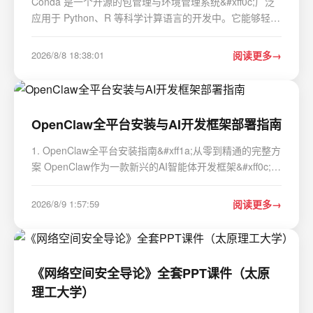
Conda 是一个开源的包管理与环境管理系统&#xff0c;广泛
应用于 Python、R 等科学计算语言的开发中。它能够轻松
地安装、更新、切换多个版本的软件包及其依赖&#xff0c;并
支持创建相互隔离的“虚拟环境”&#xff0c;从而避免不同项目
2026/8/8 18:38:01
阅读更多
之间的依赖冲突。本文将带你从零开始掌握…
OpenClaw全平台安装与AI开发框架部署指南
1. OpenClaw全平台安装指南&#xff1a;从零到精通的完整方
案 OpenClaw作为一款新兴的AI智能体开发框架&#xff0c;凭
借其模块化设计和多模型支持能力&#xff0c;正在开发者社区
快速走红。我最近在三个不同平台&#xff08;Windows 11、
2026/8/9 1:57:59
阅读更多
Ubuntu 22.04和macOS Ventura&#xff…
《网络空间安全导论》全套PPT课件（太原
理工大学）