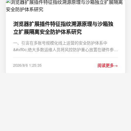
浏览器扩展插件特征指纹溯源原理与沙箱独
立扩展隔离安全防护体系研究
一、引言在多账号规模化线上运营的安全防护体系中
&#xff0c;绝大多数运维人员将风控防护重心放置在硬件参数
虚拟化、网络链路隔离、渲染类指纹伪装等显性维度
&#xff0c;却长期忽视浏览器扩展插件所带来的隐性环境关联
2026/8/6 1:25:35
阅读更多
风险。插件依托 Chromium 扩展架构具备页面脚本注入、
跨…
实战指南：用mlx-swift打造高效macOS AI
应用的5个关键技巧
实战指南&#xff1a;用mlx-swift打造高效macOS AI应用的5
个关键技巧 【免费下载链接】mlx-swift Swift API for MLX