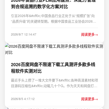
到合规追溯的数字化方案对比
引言2026年&#xff0c;中国食品行业正处于从“规模扩张”向
“品质升级”的关键转型期。根据中国食品工业协会2026年
一季度数据&#xff0c;国内食品行业市场规模达2.3万亿元
&#xff0c;同比增长12.6%&#xff0c;但行业普遍面临研发人员
2026/8/7 12:14:47
阅读更多
流动导致配方流失、多基地生产品质不一…
2026百度网盘不限速下载工具测评多款多线
程软件实测对比
最近手头上攒了一堆大文件要下&#xff0c;各种高清素材和项
目源码压缩包&#xff0c;动辄几十个G。作为天天和网盘打交
道的重度用户&#xff0c;市面上那些下载工具有什么门道我算
摸得清清楚楚。今天正好有空&#xff0c;打算把手头常用的几
2026/8/5 4:17:12
阅读更多
款大文件传输利器拿出来做个横向测评…