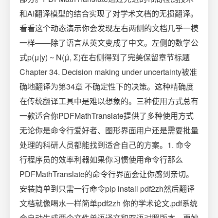
和AI翻译模型的结合实现了对学术文档的无损翻译。
看看这个动态演示你会发现左右两侧的文档几乎一模
一样——除了语言从英文变成了中文。左侧的数学公
式p(μ|y) ~ N(μ̂, Σ̂)在右侧得到了完美保留章节标题
Chapter 34. Decision making under uncertainty被准
确地翻译为第34章 不确定性下的决策。这种精确度
在传统翻译工具中是难以想象的。三种使用方式总有
一款适合你PDFMathTranslate提供了多种使用方式
无论你是命令行爱好者、图形界面用户还是需要批量
处理的科研人员都能找到适合自己的方案。1. 命令
行程序员的效率利器如果你习惯使用命令行那么
PDFMathTranslate的命令行界面会让你感到亲切。
安装简单到只需一行命令pip install pdf2zh然后翻译
文档就像喝水一样简单pdf2zh 你的学术论文.pdf系统
会自动生成两个文件单语译文和双语对照版本。更妙