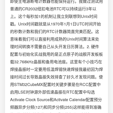
即使主电源断电计数器也能保持运行。我做过测试用
普通的CR2032纽扣电池RTC可以持续运行3年以
上。这个每秒加1的机制让我立刻联想到Unix时间
戳。Unix时间戳就是从1970年1月1日UTC时间开始
的秒数计数和我们的RTC计数器简直完美匹配。这
意味着我们可以直接利用成熟的Unix时间算法来处
理时间转换不需要自己从头开发日历算法。2. 硬件
配置与初始化实战我用的是正点原子的战舰开发板板
载32.768kHz晶振和备用电池座。这里有个小技巧在
焊接晶振时一定要用低温焊锡快速焊接我最初因为焊
接时间过长导致晶振失效排查了好久才发现问题。使
用STM32CubeMX配置时关键步骤是在RCC配置中
启用LSE时钟源外部低速晶振在RTC配置中勾选
Activate Clock Source和Activate Calendar配置预分
频器异步分频(127)和同步分频(255)这样能得到准确