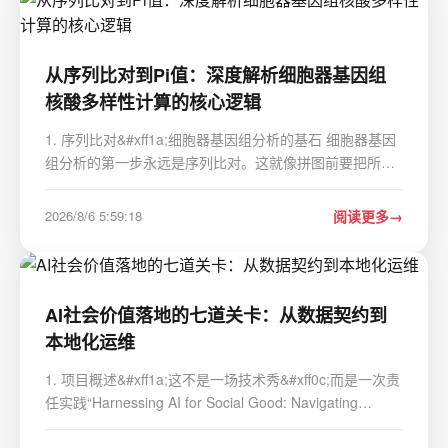
从序列比对到Pi值：深度解析细胞器基因组
核酸多样性计算的核心逻辑
1. 序列比对&#xff1a;细胞器基因组分析的基石 细胞器基因
组分析的第一步永远是序列比对。这就像拼图前要把所有
碎片摊开整理一样&#xff0c;没有准确的比对&#xff0c;后续所
有计算都是空中楼阁。我处理过上百个叶绿体和线粒体基
2026/8/6 5:59:18
阅读更多
因组项目&#xff0c;发现90%的计算错误都源…
AI社会价值落地的七道关卡：从数据契约到
本地化运维
1. 项目概述&#xff1a;这不是一场技术秀&#xff0c;而是一次责
任实践“Harnessing AI for Social Good: Navigating
Challenges and Opportunities”——这个标题里没有炫技
的模型参数&#xff0c;没有刷榜的准确率数字&#xff0c;也没有