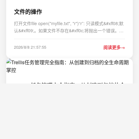
文件的操作
打开文件file open("myfile.txt", "r")“r”: 只读模式&#xff08;默
认&#xff09;。如果文件不存在&#xff0c;将抛出一个错误。
“w”: 写入模式。如果文件不存在&#xff0c;将创建一个新文件
&#xff1b;如果文件已存在&#xff0c;将截断&#xff…
2026/8/8 21:57:55
阅读更多
Trellis任务管理完全指南：从创建到归档的全
生命周期掌控
Trellis任务管理完全指南&#xff1a;从创建到归档的全生命周
期掌控 【免费下载链接】Trellis The best agent harness.
项目地址: https://gitcode.com/gh_mirrors/trellis11/Trellis
Trellis是一款强大的任务管理工具&#xff0c;能够帮助开发者
2026/8/8 20:57:55
阅读更多
高效地管理项目任务&am…