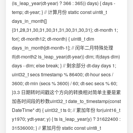
(is_leap_year(dt-year) ? 366 : 365)) days) { days -
temp; dt-year; } // 计算月份 static const uint8_t
days_in_month[]
{31,28,31,30,31,30,31,31,30,31,30,31}; dt-month 1;
for(; dt-month12; dt-month) { uint8_t dim
days_in_month[dt-month-1]; // 闰年二月特殊处理
if(dt-month2 is_leap_year(dt-year)) dim; if(days dim)
days - dim; else break; } // 剩余部分 dt-day days 1;
uint32_t secs timestamp % 86400; dt-hour secs /
3600; dt-min (secs % 3600) / 60; dt-sec secs % 60;
}3.3 日期转时间戳这个方向的转换相对简单主要是累
加各时间段的秒数uint32_t date_to_timestamp(const
DateTime* dt) { uint32_t ts 0; // 累加年份 for(uint16_t
y1970; ydt-year; y) { ts is_leap_year(y) ? 31622400 :
31536000; } // 累加月份 static const uint8_t