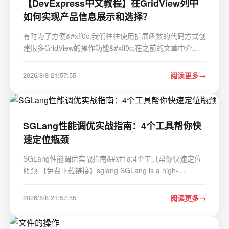
【DevExpress中文教程】在GridView列中
如何实现产品信息展示和选择？
有时为了方便&#xff0c;我们往往使用扩展函数的代码方式创
建很多GridView的操作功能&#xff0c;在之前的文章中介绍
过多行表头的创建及绑定处理&#xff0c;本文介绍在
DevExpress的GridView的列中&#xff0c;使用
2026/8/8 21:57:55
阅读更多
RepositoryItemSearchLookUpEdit控件实现产品列表信息
的展示…
SGLang性能调优实战指南：4个工具帮你快
速定位瓶颈
SGLang性能调优实战指南&#xff1a;4个工具帮你快速定位
瓶颈 【免费下载链接】sglang SGLang is a high-
performance serving framework for large language
models and multimodal models. 项目地址:
2026/8/8 21:57:55
阅读更多
https://gitcode.com/GitHub_Trending/sg/sglang SGLang
作为专为大…