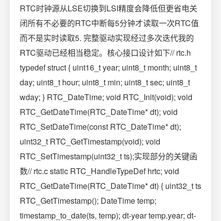
RTC时钟源从LSE切换到LSI精度会降低但更省电关
闭所有不必要的RTC中断每5分钟才读取一次RTC值
而不是实时读取5. 完整驱动实现经过多次迭代我的
RTC驱动已经相当稳定。核心接口设计如下// rtc.h
typedef struct { uint16_t year; uint8_t month; uint8_t
day; uint8_t hour; uint8_t min; uint8_t sec; uint8_t
wday; } RTC_DateTime; void RTC_Init(void); void
RTC_GetDateTime(RTC_DateTime* dt); void
RTC_SetDateTime(const RTC_DateTime* dt);
uint32_t RTC_GetTimestamp(void); void
RTC_SetTimestamp(uint32_t ts);实现部分的关键函
数// rtc.c static RTC_HandleTypeDef hrtc; void
RTC_GetDateTime(RTC_DateTime* dt) { uint32_t ts
RTC_GetTimestamp(); DateTime temp;
timestamp_to_date(ts, temp); dt-year temp.year; dt-