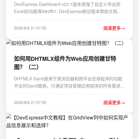
DevExpress Dashboard v23.1版本增强了自定义导出到
Excel的功能等&#xff01; DevExpress新旧版本帮助文档获
取可点击这篇文章查看——>《界面控件DevExpress
v26.1帮助文档大全&#xff08;CHM版本&#xff09;》 所有平台
2026/8/8 21:57:55
阅读更多
导出自定义仪表板项目到Excel 用户现在可以在…
如何用DHTMLX组件为Web应用创建甘特
图？（二）
DHTMLX Gantt是用于跨浏览器和跨平台应用程序的功能
齐全的Gantt图表。可满足项目管理应用程序的所有需求
&#xff0c;是最完善的甘特图图表库。甘特图仍然是项目管理
应用程序中最需要的工具之一&#xff0c;DHTMLX Gantt组件
2026/8/8 21:57:55
阅读更多
提供了能提升研发甘特图功能所需的重要工具。在这篇
文…