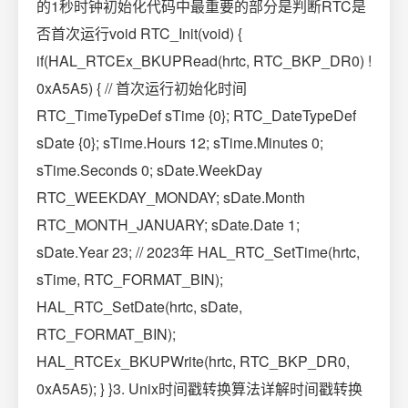
的1秒时钟初始化代码中最重要的部分是判断RTC是
否首次运行void RTC_Init(void) {
if(HAL_RTCEx_BKUPRead(hrtc, RTC_BKP_DR0) !
0xA5A5) { // 首次运行初始化时间
RTC_TimeTypeDef sTime {0}; RTC_DateTypeDef
sDate {0}; sTime.Hours 12; sTime.Minutes 0;
sTime.Seconds 0; sDate.WeekDay
RTC_WEEKDAY_MONDAY; sDate.Month
RTC_MONTH_JANUARY; sDate.Date 1;
sDate.Year 23; // 2023年 HAL_RTC_SetTime(hrtc,
sTime, RTC_FORMAT_BIN);
HAL_RTC_SetDate(hrtc, sDate,
RTC_FORMAT_BIN);
HAL_RTCEx_BKUPWrite(hrtc, RTC_BKP_DR0,
0xA5A5); } }3. Unix时间戳转换算法详解时间戳转换