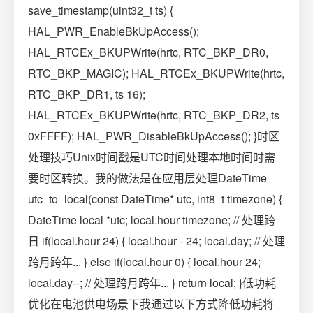
save_timestamp(uint32_t ts) {
HAL_PWR_EnableBkUpAccess();
HAL_RTCEx_BKUPWrite(hrtc, RTC_BKP_DR0,
RTC_BKP_MAGIC); HAL_RTCEx_BKUPWrite(hrtc,
RTC_BKP_DR1, ts 16);
HAL_RTCEx_BKUPWrite(hrtc, RTC_BKP_DR2, ts
0xFFFF); HAL_PWR_DisableBkUpAccess(); }时区
处理技巧Unix时间戳是UTC时间处理本地时间时需
要时区转换。我的做法是在应用层处理DateTime
utc_to_local(const DateTime* utc, int8_t timezone) {
DateTime local *utc; local.hour timezone; // 处理跨
日 if(local.hour 24) { local.hour - 24; local.day; // 处理
跨月跨年... } else if(local.hour 0) { local.hour 24;
local.day--; // 处理跨月跨年... } return local; }低功耗
优化在电池供电场景下我通过以下方式降低功耗将