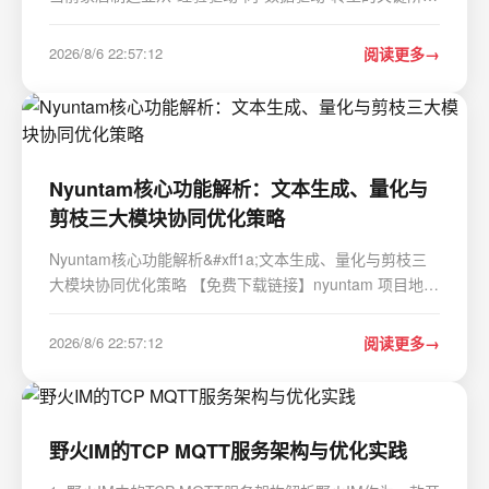
&#xff0c;MES&#xff08;制造执行系统&#xff09;已成为连接计
划层与执行层的必要基础设施。然而&#xff0c;面对市场上众
2026/8/6 22:57:12
阅读更多
多供应商&#xff0c;企业往…
Nyuntam核心功能解析：文本生成、量化与
剪枝三大模块协同优化策略
Nyuntam核心功能解析&#xff1a;文本生成、量化与剪枝三
大模块协同优化策略 【免费下载链接】nyuntam 项目地
址: https://gitcode.com/gh_mirrors/ny/nyuntam Nyuntam
是一个专注于文本生成效率优化的开源项目&#xff0c;通过文
2026/8/6 22:57:12
阅读更多
本生成、量化压缩和模型剪枝三大核心模块…
野火IM的TCP MQTT服务架构与优化实践