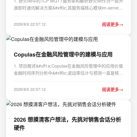
1. 野火IM中的TCP MQTT服务架构解析野火IM作为一款开
源即时通讯解决方案&#xff0c;其服务端核心模块im-server
采用了MQTT over TCP作为基础通信协议栈。这种设计在
物联网和移动互联网领域具有显著优势——MQTT协议的
2026/8/6 22:57:12
阅读更多
轻量级特性与TCP连接的可靠性相结合&#xff0c;能够有效
应…
Copulas在金融风险管理中的建模与应用
1. 项目概述&#xff1a;Copulas在金融风险管理中的应用价值
金融时间序列分析中&#xff0c;波动率估计与预测一直是核心
难题。传统方法如GARCH族模型在处理单一资产时表现尚
可&#xff0c;但当涉及资产组合时&#xff0c;往往难以准确捕捉
2026/8/6 22:57:12
阅读更多
变量间的非线性依赖关系。这正是Copul…
2026 想摸清客户想法，先挑对销售会话分析
硬件