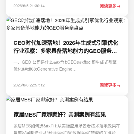
维、开发、数据三个团队共用。某天开发小王 rm -rf
2026/8/5 21:30:14
阅读更多
/data/* 把数据组的 ETL 结果全清了—…
GEO时代加速落地！2026年生成式引擎优化
行业观察：多家具备落地能力的GEO服务商
盘点
一、GEO 公司是什么&#xff1f;GEO&#xff0c;即生成式引擎
优化&#xff08;Generative Engine
Optimization&#xff09;&#xff0c;是伴随生成式 AI 生态兴起的
新一代数字经营方法论&#xff0c;也可以视作传统 SEO 面向
2026/8/6 22:57:12
阅读更多
AI 原生信息环境的迭代升级。它不再将网页排名、外…
家居MES厂家哪家好？亲测案例有结果
家居MES如何选&#xff1f;从实际应用场景看技术落地效果在
当前家居制造业从“经验驱动”向“数据驱动”转型的关键阶段