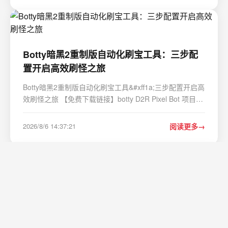
式转换成为众多音乐爱…
Botty暗黑2重制版自动化刷宝工具：三步配
置开启高效刷怪之旅
Botty暗黑2重制版自动化刷宝工具&#xff1a;三步配置开启高
效刷怪之旅 【免费下载链接】botty D2R Pixel Bot 项目地
址: https://gitcode.com/gh_mirrors/bo/botty 还在为暗黑2
重制版中无尽的重复刷怪感到疲惫吗&#xff1f;Botty是一款
2026/8/6 14:37:21
阅读更多
专为暗黑2重制版设计的开源自动化…
Mac终极NTFS读写解决方案：免费开源的
Nigate工具完整指南
Mac终极NTFS读写解决方案&#xff1a;免费开源的Nigate工