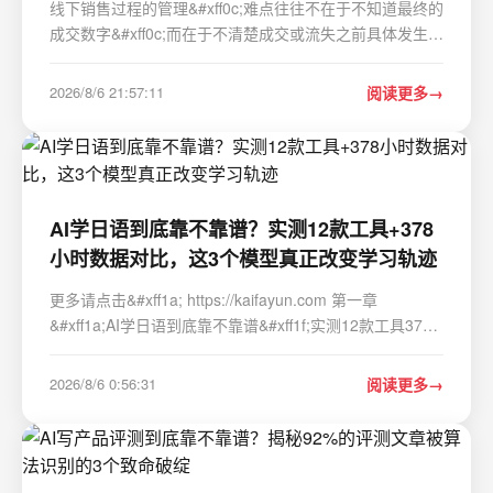
线下销售过程的管理&#xff0c;难点往往不在于不知道最终的
成交数字&#xff0c;而在于不清楚成交或流失之前具体发生了
什么。客户问了哪些问题、销售有没有讲透核心卖点、
SOP执行到哪一步断掉了——这些关键信息如果只靠店长
2026/8/6 21:57:11
阅读更多
抽查或员工自述&#xff0c;很难形成稳定、可复用的…
AI学日语到底靠不靠谱？实测12款工具+378
小时数据对比，这3个模型真正改变学习轨迹
更多请点击&#xff1a; https://kaifayun.com 第一章
&#xff1a;AI学日语到底靠不靠谱&#xff1f;实测12款工具378
小时数据对比&#xff0c;这3个模型真正改变学习轨迹 过去三
个月&#xff0c;我们对12款主流AI日语学习工具&#xff08;含
2026/8/6 0:56:31
阅读更多
ChatGPT-4o、Claude 3.5 Sonnet、G…