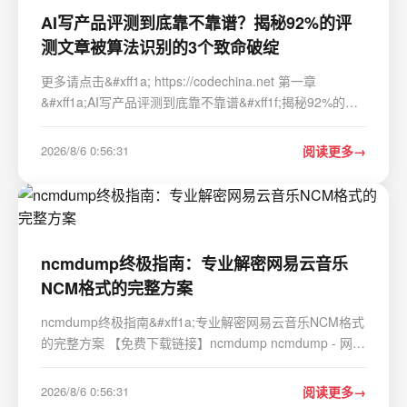
AI写产品评测到底靠不靠谱？揭秘92%的评
测文章被算法识别的3个致命破绽
更多请点击&#xff1a; https://codechina.net 第一章
&#xff1a;AI写产品评测到底靠不靠谱&#xff1f;揭秘92%的评
测文章被算法识别的3个致命破绽 当AI生成的评测文章在
搜索引擎中批量涌现&#xff0c;平台反作弊系统正以前所未有
2026/8/6 0:56:31
阅读更多
的精度将其标记为“低信度内容”。第三方实…
ncmdump终极指南：专业解密网易云音乐
NCM格式的完整方案
ncmdump终极指南&#xff1a;专业解密网易云音乐NCM格式
的完整方案 【免费下载链接】ncmdump ncmdump - 网易
云音乐NCM转换 项目地址:
https://gitcode.com/gh_mirrors/ncmdu/ncmdump 在数字
2026/8/6 0:56:31
阅读更多
音乐版权保护日益严格的今天&#xff0c;网易云音乐NCM格