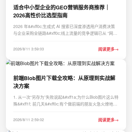
适合中小型企业的GEO营销服务商推荐｜
2026高性价比选型指南
2026 年&#xff0c;生成式 AI 搜索已深度渗透用户消费决策
与企业采购全链路&#xff0c;线上流量的竞争逻辑已从 “网页
排名争夺” 转向 “AI 回答推荐位抢占”&#xff0c;GEO&#xff08;
生成式引擎优化&#xff09;正式从头部企业的专属玩法
2026/8/11 3:59:03
阅读更多
&#xff0c;变为中小企业抢占精…
前端Blob图片下载全攻略：从原理到实战解
决方案
1. 从一次“另存为”失败说起&#xff1a;为什么Blob图片这么特
殊&#xff1f; 前几天&#xff0c;有个做前端的朋友火急火燎地找
我&#xff0c;说他们产品里有个用户头像展示的功能&#xff0c;
用户反馈说右键“图片另存为”时&#xff0c;保存下来的图片打
2026/8/11 2:59:02
阅读更多
不开&#xff0c;是…