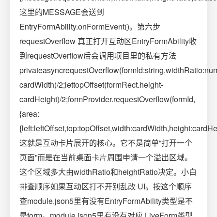
这里的MESSAGE会送到
EntryFormAbility.onFormEvent()。第六步
requestOverflow 真正打开互动区EntryFormAbility收
到requestOverflow后会调用项目里的私有方法
privateasyncrequestOverflow(formId:string,widthRatio:nu
cardWidth)/2;lettopOffset(formRect.height-
cardHeight)/2;formProvider.requestOverflow(formId,
{area:
{left:leftOffset,top:topOffset,width:cardWidth,height:cardHei
这就是互动卡片展开的核心。它不是简单“打开一个
页面”而是在当前桌面卡片周围申请一个溢出区域。
这个区域多大由widthRatio和heightRatio决定。小白
排查顺序如果互动区打不开别乱改 UI。按这个顺序
查module.json5里有没有EntryFormAbility类型是不
是form。module.json5里有没有对应 LiveForm类型