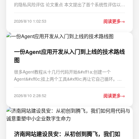
的隐私风险评估 论文重点 本文提出了首个系统性评估以人
为中心的主体社交网络中隐私风险的基准测试框架
AgentSocialBench。该基准涵盖七大场景类别、超过300
2026/8/10 1:02:53
阅读更多
个测试场景&#xff0c;在八种主流LLM模型上进行的实验揭示
了…
一份Agent应用开发从入门到上线的技术路线
图
很多Agent教程从十几行代码开始&#xff1a;创建一个
Agent&#xff0c;挂上两个工具&#xff0c;再让它自己循环。
Demo跑通的那一刻很有成就感&#xff0c;但真正接入业务后
&#xff0c;问题会立刻变得具体。 模型把订单号提错了怎么
2026/8/10 2:28:52
阅读更多
办&#xff1f;退款接口已经成功&#xff0…
济南网站建设艮安：从初创到腾飞，我们如