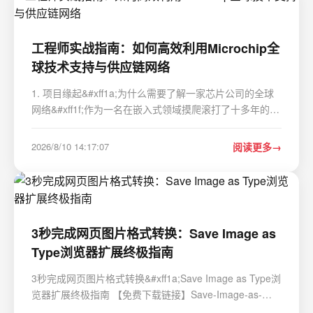
工程师实战指南：如何高效利用Microchip全
球技术支持与供应链网络
1. 项目缘起&#xff1a;为什么需要了解一家芯片公司的全球
网络&#xff1f;作为一名在嵌入式领域摸爬滚打了十多年的工
程师&#xff0c;我经历过无数次这样的场景&#xff1a;项目选型
时&#xff0c;面对琳琅满目的芯片型号&#xff0c;除了对比数据
2026/8/10 14:17:07
阅读更多
手册上的参数&#xff0c;心…
3秒完成网页图片格式转换：Save Image as
Type浏览器扩展终极指南
3秒完成网页图片格式转换&#xff1a;Save Image as Type浏
览器扩展终极指南 【免费下载链接】Save-Image-as-
Type Save Image as Type is an chrome extension which