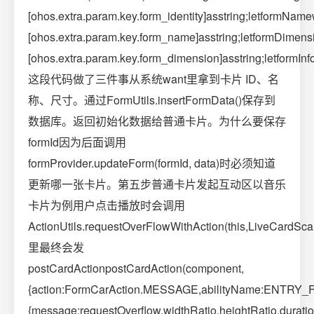
[ohos.extra.param.key.form_identity]asstring;letformNam
[ohos.extra.param.key.form_name]asstring;letformDimens
[ohos.extra.param.key.form_dimension]asstring;letformIn
这段代码做了三件事从系统want里拿到卡片 ID、名
称、尺寸。通过FormUtils.insertFormData()保存到
数据库。返回初始化数据给普通卡片。为什么要保存
formId因为后面调用
formProvider.updateForm(formId, data)时必须知道
更新哪一张卡片。第五步普通卡片发起互动区以音乐
卡片为例用户点击播放时会调用
ActionUtils.requestOverFlowWithAction(this,LiveCar
里最终会发
postCardActionpostCardAction(component,
{action:FormCarAction.MESSAGE,abilityName:ENTRY_
{message:requestOverflow,widthRatio,heightRatio,duration