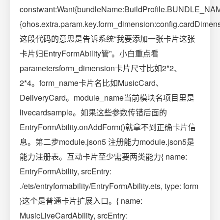
constwant:Want{bundleName:BuildProfile.BUNDLE_NAME,
{ohos.extra.param.key.form_dimension:config.cardDime
这段代码的意思是告诉系统“我要添加一张卡片这张
卡片归EntryFormAbility管”。小白重点看
parametersform_dimension卡片尺寸比如2*2、
2*4。form_name卡片名比如MusicCard、
DeliveryCard。module_name当前模块名项目里是
livecardsample。如果这些参数传错后面的
EntryFormAbility.onAddForm()就拿不到正确卡片信
息。第二步module.json5 注册能力module.json5是
能力注册表。互动卡片至少需要两类能力{ name:
EntryFormAbility, srcEntry:
./ets/entryformability/EntryFormAbility.ets, type: form
}这个是普通卡片扩展入口。{ name:
MusicLiveCardAbility, srcEntry: