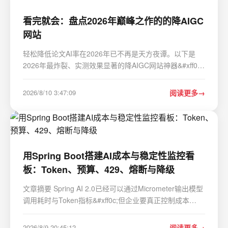
看完就会：盘点2026年巅峰之作的的降AIGC
网站
轻松降低论文AI率在2026年已不再是天方夜谭。以下是
2026年最炸裂、实测效果显著的降AIGC网站神器&#xff0c;
覆盖AI痕迹消除、文本改写润色、降重优化、学术合规检
测四大核心场景&#xff0c;帮你稳妥搞定毕业论文。 一、全
2026/8/10 3:47:09
阅读更多
流程王者&#xff1a;一站式搞定论文全链路 这类工具…
用Spring Boot搭建AI成本与稳定性监控看
板：Token、预算、429、熔断与降级
文章摘要 Spring AI 2.0已经可以通过Micrometer输出模型
调用耗时与Token指标&#xff0c;但企业要真正控制成本
&#xff0c;还需要把模型价格、业务场景、租户、预算、重
试、Tool Calling和降级事件统一起来。本文实现一个轻量
2026/8/9 20:45:12
阅读更多