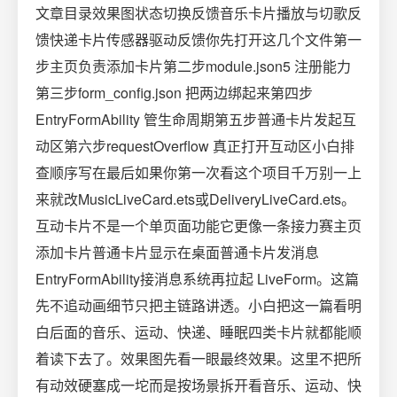
文章目录效果图状态切换反馈音乐卡片播放与切歌反
馈快递卡片传感器驱动反馈你先打开这几个文件第一
步主页负责添加卡片第二步module.json5 注册能力
第三步form_config.json 把两边绑起来第四步
EntryFormAbility 管生命周期第五步普通卡片发起互
动区第六步requestOverflow 真正打开互动区小白排
查顺序写在最后如果你第一次看这个项目千万别一上
来就改MusicLiveCard.ets或DeliveryLiveCard.ets。
互动卡片不是一个单页面功能它更像一条接力赛主页
添加卡片普通卡片显示在桌面普通卡片发消息
EntryFormAbility接消息系统再拉起 LiveForm。这篇
先不追动画细节只把主链路讲透。小白把这一篇看明
白后面的音乐、运动、快递、睡眠四类卡片就都能顺
着读下去了。效果图先看一眼最终效果。这里不把所
有动效硬塞成一坨而是按场景拆开看音乐、运动、快