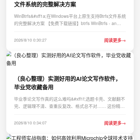
文件系统的完整解决方案
WinBtrfs&#xff1a;在Windows平台上原生支持Btrfs文件系统
的完整解决方案 【免费下载链接】btrfs WinBtrfs - an
open-source btrfs driver for Windows 项目地址:
https://gitcode.com/gh_mirrors/bt/btrfs WinBtrfs是一个为
2026/8/10 0:30:27
阅读更多
Windows系统开发的开源Btrfs驱动程序&…
（良心整理）实测好用的AI论文写作软件，
毕业党收藏备用
毕业季论文写作真的这么难吗&#xff1f;选题卡壳、文献翻不
完、逻辑理不清、查重反复改、格式总不对…… 这份精心
整理的AI论文工具清单&#xff0c;覆盖中英文写作、全流程辅
助与专项功能&#xff0c;免费和高性价比工具都有&#xff0c;从
2026/8/10 0:34:07
阅读更多
开题到定稿全程护航&#xff0c;毕业…