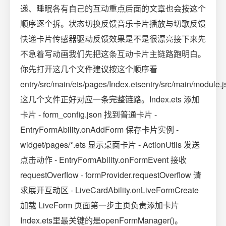
递、睡眠各有自己的互动重点后面的文章也会按这个
顺序逐个拆。状态切换反馈音乐卡片播放与切歌反馈
快递卡片传感器驱动反馈效果是不是很漂亮接下来先
不急着写动画我们先把这条互动卡片主链路跑明白。
你先打开这几个文件建议按这个顺序看
entry/src/main/ets/pages/Index.etsentry/src/main/module.js
这几个文件正好对应一条完整链路。Index.ets 添加
卡片 - form_config.json 找到普通卡片 -
EntryFormAbility.onAddForm 保存卡片实例 -
widget/pages/*.ets 显示桌面卡片 - ActionUtils 发送
点击动作 - EntryFormAbility.onFormEvent 接收
requestOverflow - formProvider.requestOverflow 请
求展开互动区 - LiveCardAbility.onLiveFormCreate
加载 LiveForm 页面第一步主页负责添加卡片
Index.ets里最关键的是openFormManager()。