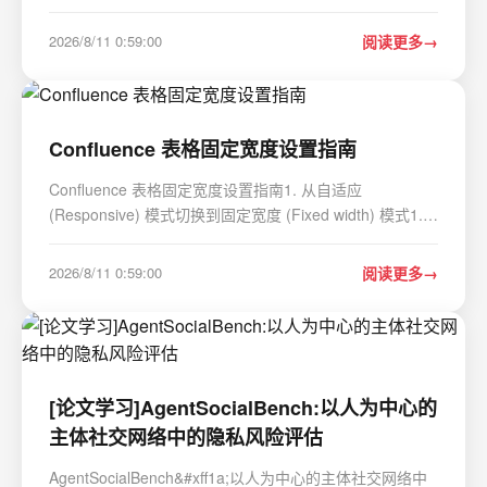
频。这是在明面上, 所能想到的事物, 除开这些内容以外,
还存在一些危险性质的操施作办, 是着实容易因而被请去喝
2026/8/11 0:59:00
阅读更多
茶的, 对此现暂且不予讨论了。咱们循序渐进&#…
Confluence 表格固定宽度设置指南
Confluence 表格固定宽度设置指南1. 从自适应
(Responsive) 模式切换到固定宽度 (Fixed width) 模式1.1.
响应式模式 (Responsive)1.2. 固定宽度模式 (Fixed
width)2. Table Spreadsheet Macro / Office Excel
2026/8/11 0:59:00
阅读更多
MacroReferences在 Confluence 中&#xff0c;表格默认采用
自适应 …
[论文学习]AgentSocialBench:以人为中心的
主体社交网络中的隐私风险评估
AgentSocialBench&#xff1a;以人为中心的主体社交网络中