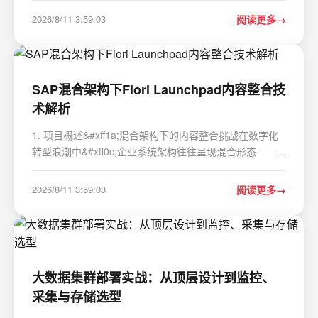
add Save as PNG / JPG / WebP to the context menu of
2026/8/11 3:59:03
阅读更多
image. 项目地址: https://gitcode.com/gh_mirrors…
SAP混合架构下Fiori Launchpad内容整合技
术解析
1. 项目概述&#xff1a;混合架构下的内容整合挑战在数字化
转型浪潮中&#xff0c;企业系统架构往往呈现混合形态——既
有本地部署的SAP ERP系统&#xff0c;又有基于SAP
Business Technology Platform (BTP)的云端应用。这种架
2026/8/11 3:59:03
阅读更多
构虽然灵活&#xff0c;却带来了用户体验碎片化的…
大数据集群部署实战：从顶层设计到监控、
采集与存储选型