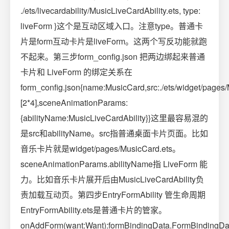
./ets/livecardability/MusicLiveCardAbility.ets, type:
liveForm }这个是互动区域入口。注意type。普通卡
片是form互动卡片是liveForm。这两个写反功能就跑
不起来。第三步form_config.json 把两边绑起来普通
卡片和 LiveForm 的绑定关系在
form_config.json{name:MusicCard,src:./ets/widget/pages
[2*4],sceneAnimationParams:
{abilityName:MusicLiveCardAbility}}这里最容易混的
是src和abilityName。src指普通桌面卡片页面。比如
音乐卡片就是widget/pages/MusicCard.ets。
sceneAnimationParams.abilityName指 LiveForm 能
力。比如音乐卡片展开后由MusicLiveCardAbility负
责加载互动页。第四步EntryFormAbility 管生命周期
EntryFormAbility.ets是普通卡片的管家。
onAddForm(want:Want):formBindingData.FormBindingData