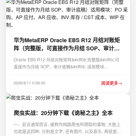
华为MetaERP Oracle EBS R12 月结对账矩
阵（完整版，可直接作为月结 SOP、审计底
稿）适用模块：PO 采购、AP 应付、AR 应
Oracle EBS R12 月结对账矩阵&#xff08;完整版&#xff0c;可
收、INV 库存 / CST 成本、WIP 在制、
直接作为月结 SOP、审计底稿&#xff09; 适用模块
&#xff1a;PO 采购、AP 应付、AR 应收、INV 库存 / CST
成本、WIP 在制、FA 固定资产、OM 订单、PA 项目、GL
2026/8/11 0:59:00
阅读更多
总账 对账层级分为 3 类&#xff1a; 1&#xff…
爬虫实战：20分钟下载《诡秘之主》全本
一、前言通常而言, 被称作网路爬虫所爬取的事物, 大致上
也就是这四种, 分别是文字, 还有图片, 以及音乐, 再就是视