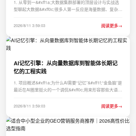
1. 从零到一&#xff1a;大数据集群部署的顶层设计与实战选
型聊起大数据&#xff0c;很多人第一反应是海量数据、复杂计
算和眼花缭乱的技术栈。但真正把一个大数据集群从无到
有地搭建起来&#xff0c;并让它稳定、高效地跑起来&#xff0c;
2026/8/11 3:59:03
阅读更多
远不是把几个开源软件装到一起那么简单…
AI记忆引擎：从向量数据库到智能体长期记
忆的工程实践
1. 项目概述&#xff1a;为什么AI需要“记忆”&#xff1f;“金鱼脑”是
最近在AI圈里挺火的一个调侃&#xff0c;用来形容那些大语言
模型&#xff08;LLM&#xff09;在处理长对话或多轮交互时
&#xff0c;表现出的“健忘”特性。你跟它聊了十轮&#xff0c;它
2026/8/11 3:59:03
阅读更多
可能只记得最近三…