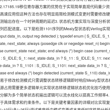
)152.17185.19移位寄存器方案的优势在于实现简单直观代码量
高速应用但这种方法也存在明显局限检测模式变更时需要修改硬
测输出存在一个时钟周期的延迟3. 状态机方案实现与深度分析
度。以下是检测1101序列的Mealy型状态机Verilog实现module
, input data_in, output reg detected ); typedef enum { S_IDLE, S
state, next_state; always (posedge clk or negedge reset_n) begin i
se current_state next_state; end always (*) begin case (current
 : S_IDLE; S_1: next_state data_in ? S_11 : S_IDLE; S_11: next
e data_in ? S_1101 : S_IDLE; S_1101: next_state data_in ? S_1
case end always (*) begin detected (current_state S_110) da
易于修改检测模式只需调整状态转移逻辑即时响应Mealy型状
占用需要更多逻辑单元实现状态转移逻辑状态机优化技巧使用独热编
分解为多个简单状态机输出逻辑可以流水线化以提高工作频率4.
于具体需求和约束条件。以下是关键考量因素的详细对比实现复
10行)多(~25行)调试难度低中模式变更成本高低时序性能分析两种方