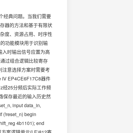
一个经典问题。当我们需要
寄存器的方法和基于有限状
现复杂度、资源占用、时序性
见的功能模块用于识别输
的输入时输出信号应置为高
4通过组合逻辑比较寄存
识别注意选择方案时需要考
 EP4CE6F17C8器件
MHz经25分频后实际工作频
思路保存最近的输入历史然
n, input data_in,
f (!reset_n) begin
shift_reg 4b1101); end
态机方案逻辑单元(LE)812寄