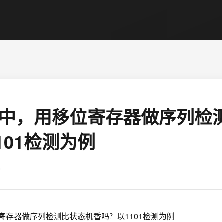
发中，用移位寄存器做序列检
101检测为例
9