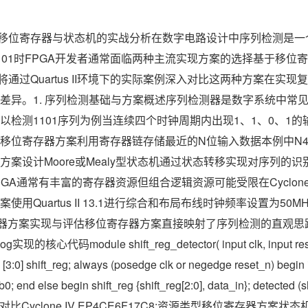
比移位寄存器与状态机的实战分析在数字电路设计中序列检测是
101时FPGA开发者通常面临两种主流实现方案的选择基于移位
文将通过Quartus II环境下的实际案例深入对比这两种方案在实
差异。1. 序列检测基础与方案概述序列检测器是数字系统中常
以检测1101序列为例当连续四个时钟周期内出现1、1、0、1
移位寄存器方案利用寄存器链存储最近的N位输入数据本例中N
案设计Moore或Mealy型状态机通过状态转移实现对序列的
GA通常有丰富的寄存器资源但组合逻辑资源可能受限在Cyclone IV
用Quartus II 13.1进行综合和布局布线时钟频率设置为50
位寄存器方案实现与评估移位寄存器方案直接映射了序列检测的直观
心代码module shift_reg_detector( input clk, input reset_
g [3:0] shift_reg; always (posedge clk or negedge reset_n) begin i
b0; end else begin shift_reg {shift_reg[2:0], data_in}; detected (
占用对比Cyclone IV EP4CE6F17C8:资源类型移位寄存器方案状