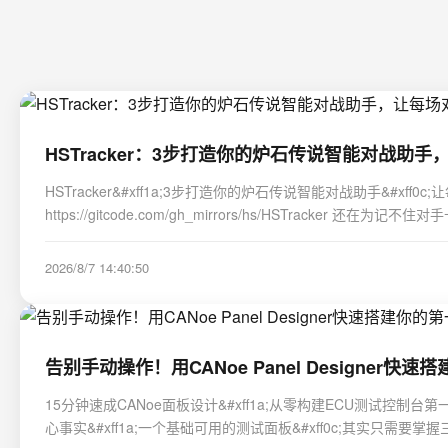
HSTracker：3步打造你的炉石传说智能对战助
HSTracker&#xff1a;3步打造你的炉石传说智能对战助手&#xff0c;让每场对战都
https://gitcode.com/gh_mirrors/hs/
2026/8/7 14:40:50
告别手动操作！用CANoe Panel Designe
15分钟速成CANoe面板设计&#xff1a;从零构建ECU测试控制台第一
心事实&#xff1a;一个基础可用的测试面板&#xff0c;其实只需要掌握