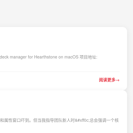
r for Hearthstone on macOS 项目地址:
阅读更多
）
的工具栏和属性窗口吓到。但当我指导团队新人时&#xff0c;总会强调一个核