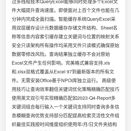
过多线程技术QueryExcel能够同时处理多个Excel文
件大幅提升查询速度。即使面对上百个文件也能在几
分钟内完成全面扫描。智能缓存系统QueryExcel采
用双层缓存设计元数据缓存存储文件结构、Sheet名
称等信息内容索引缓存建立关键词与位置的映射关系
安全只读架构所有操作均采用文件只读模式确保原始
数据零修改风险。查询结果独立缓存不会对原始
Excel文件产生任何影响。完美格式兼容支持.xls
和.xlsx双格式覆盖从Excel 97到最新版本的所有文
件。无需安装Office基于NPOI库独立运行。️ 高级使
用技巧让查询效率翻倍关键词优化策略精确匹配技巧
使用英文双引号实现精确匹配如2023-Q4-Report多
关键词组合每行输入一个关键词支持同时查询多条信
息模糊查询优势支持部分匹配提高检索灵活性文件组
织最佳实践按时间维度组织使用年/月/日文件夹结构