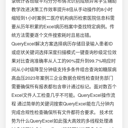
录统计各班级平均分分布情况识别成绩异常学生辅助
教学改进决策工作效率提升8倍从手动操作的8小时
缩短到1小时案例二医疗机构病历检索医院信息科需
要从历年积累的Excel病历档案中查找特定病例。传
统方法需要逐个文件搜索耗时且易出错。
QueryExcel解决方案选择病历存储目录输入患者ID
或症状关键词选择深度扫描模式一键查询秒级定位效
果对比查询准确率从人工的90%提升到99.7%响应时
间从小时级降至分钟级支持多条件组合查询如糖尿病
高血压2023年案例三企业数据合规性检查财务部门
需要确保所有报表都包含审计通过标记。面对数百个
Excel文件人工检查几乎不可能。QueryExcel操作流
程 通过简单的关键词搜索QueryExcel能在几分钟内
完成合规性检查确保所有文件都符合要求。 技术优
势为什么QueryExcel如此强大高效的多线程处理通