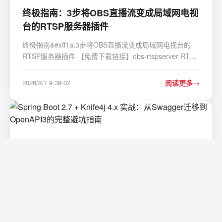
终极指南：3步将OBS直播流变成局域网电视
台的RTSP服务器插件
终极指南&#xff1a;3步将OBS直播流变成局域网电视台的
RTSP服务器插件 【免费下载链接】obs-rtspserver RTSP
server plugin for obs-studio 项目地址:
https://gitcode.com/gh_mirrors/ob/obs-rtspserver 你是否
2026/8/7 9:39:02
阅读更多
曾经想过&#xff0c;将你的OBS直播内容像电视台信号一
样…
Spring Boot 2.7 + Knife4j 4.x 实战：从
Swagger迁移到OpenAPI3的完整避坑指南
Spring Boot 2.7 Knife4j 4.x 实战&#xff1a;从Swagger迁移
到OpenAPI3的完整避坑指南在技术迭代日新月异的今天
&#xff0c;API文档工具的选择直接影响着开发效率和团队协
作体验。对于长期使用Swagger2规范的开发者来说
2026/8/7 1:43:43
阅读更多
&#xff0c;面对Spring Boot 2.7版本和OpenAPI3规范的…