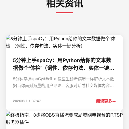
相关资讯
5分钟上手spaCy：用Python给你的文本数
据做个‘体检’（词性、依存句法、实体一键分
析）
5分钟掌握spaCy&#xff1a;像医生诊断病历一样解析文本数
据当你面对海量的用户评论、客服对话或社交媒体内容时
&#xff0c;是否曾感到无从下手&#xff1f;就像一位医生需要X光
机和化验报告来诊断病情&#xff0c;数据分析师也需要专业工
2026/8/7 1:37:47
阅读更多
具来"体检"文本数据。spaCy…