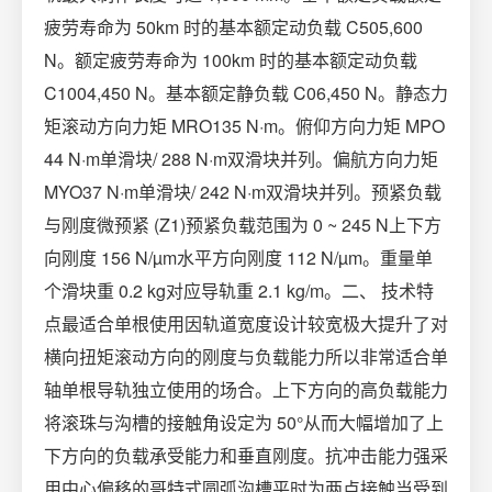
疲劳寿命为 50km 时的基本额定动负载 C50​5,600
N。额定疲劳寿命为 100km 时的基本额定动负载
C100​4,450 N。基本额定静负载 C0​6,450 N。静态力
矩滚动方向力矩 MRO​135 N·m。俯仰方向力矩 MPO​
44 N·m单滑块/ 288 N·m双滑块并列。偏航方向力矩
MYO​37 N·m单滑块/ 242 N·m双滑块并列。预紧负载
与刚度微预紧 (Z1)预紧负载范围为 0 ~ 245 N上下方
向刚度 156 N/µm水平方向刚度 112 N/µm。重量单
个滑块重 0.2 kg对应导轨重 2.1 kg/m。二、 技术特
点最适合单根使用因轨道宽度设计较宽极大提升了对
横向扭矩滚动方向的刚度与负载能力所以非常适合单
轴单根导轨独立使用的场合。上下方向的高负载能力
将滚珠与沟槽的接触角设定为 50°从而大幅增加了上
下方向的负载承受能力和垂直刚度。抗冲击能力强采
用中心偏移的哥特式圆弧沟槽平时为两点接触当受到