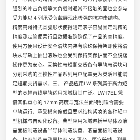
强烈的冲击负载等大负载时通常不接触的面也会参与
受力能以 4 列承受负载展现出极强的抗冲击结构。
精度高哥特式圆弧形状使得测定滚子容易固定沟槽的
精度测定简便易行且数据准确确保了产品的高精度。
使用方便且设计安全滑块内装有滚珠保持架即使将滑
块从导轨上抽出滚珠也会受到保持架保护而不会脱落
操作更为安心。互换性与短期交货备有导轨与滑块可
分别采购的互换性产品系列用户配置更为灵活且能满
足短期交货需求。三、 产品应用LW 系列属于高力矩
型的宽幅直线导轨适用领域极其广泛。LW17EL 凭
借其低重心的 17mm 高度与宽法兰面特别适合需要
单轨运行、承受横向偏载且要求结构紧凑的各种轻中
型机械与自动化设备。典型应用领域包括半导体及液
晶面板制造设备半导体制造装置、液晶面板制造设
备。精密制造与测量精密 XY 平台、医疗器械、测量