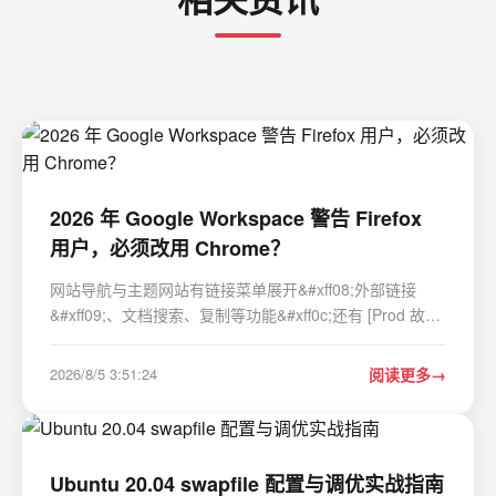
2026 年 Google Workspace 警告 Firefox
用户，必须改用 Chrome？
网站导航与主题网站有链接菜单展开&#xff08;外部链接
&#xff09;、文档搜索、复制等功能&#xff0c;还有 [Prod 故事]
相关链接&#xff0c;如 [关于]、[存档]、[分类]、[实用资源]。
本网站使用了 Just the Docs&#xff0c;这是一个适用于
2026/8/5 3:51:24
阅读更多
Jekyll 的文档主题。Google Work…
Ubuntu 20.04 swapfile 配置与调优实战指南