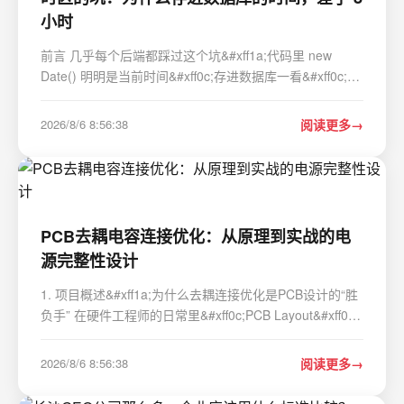
小时
前言 几乎每个后端都踩过这个坑&#xff1a;代码里 new
Date() 明明是当前时间&#xff0c;存进数据库一看&#xff0c;时
间差了整整 8 小时。或者反过来&#xff0c;从库里查出来的
时间&#xff0c;展示到页面上又莫名早了 8 小时。 8 这个数
2026/8/6 8:56:38
阅读更多
字很有辨识度——它就是东八区&…
PCB去耦电容连接优化：从原理到实战的电
源完整性设计
1. 项目概述&#xff1a;为什么去耦连接优化是PCB设计的“胜
负手” 在硬件工程师的日常里&#xff0c;PCB Layout&#xff08;
印刷电路板布局布线&#xff09;是个既考验耐心又充满玄学
的活儿。画过板子的朋友都知道&#xff0c;原理图逻辑正确只
2026/8/6 8:56:38
阅读更多
是第一步&#xff0c;真正决定电…