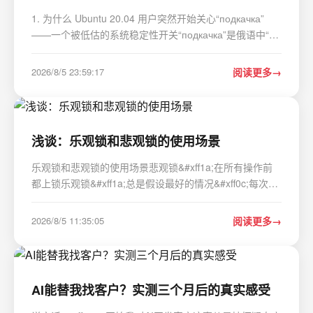
1. 为什么 Ubuntu 20.04 用户突然开始关心“подкачка”
——一个被低估的系统稳定性开关“подкачка”是俄语中“交
换空间”&#xff08;swap&#xff09;的直译&#xff0c;这个词本身不
重要&#xff0c;但它背后指向的&#xff0c;是 Ubuntu 20.04 系
2026/8/5 23:59:17
阅读更多
统在内存吃…
浅谈：乐观锁和悲观锁的使用场景
乐观锁和悲观锁的使用场景悲观锁&#xff1a;在所有操作前
都上锁乐观锁&#xff1a;总是假设最好的情况&#xff0c;每次去
拿数据的时候都认为别人不会修改&#xff0c;所以不会上锁
&#xff0c;但是在更新的时候会判断一下在此期间别人有没有
2026/8/5 11:35:05
阅读更多
去更新这个数据&#xff0c;可以使…
AI能替我找客户？实测三个月后的真实感受