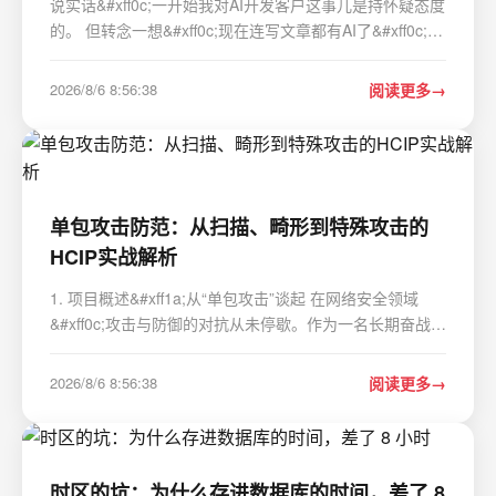
说实话&#xff0c;一开始我对AI开发客户这事儿是持怀疑态度
的。 但转念一想&#xff0c;现在连写文章都有AI了&#xff0c;找
客户应该也行吧&#xff1f; 三个月之前, 处于毫无头绪, 并且
渴望突破业务困境这类状况下, 我怀着试试看的这种心态,
2026/8/6 8:56:38
阅读更多
首次接触了一款被称作“青山跨境…
单包攻击防范：从扫描、畸形到特殊攻击的
HCIP实战解析
1. 项目概述&#xff1a;从“单包攻击”谈起 在网络安全领域
&#xff0c;攻击与防御的对抗从未停歇。作为一名长期奋战在
一线的网络工程师&#xff0c;我处理过形形色色的安全事件
&#xff0c;其中有一类攻击因其“简单粗暴”而极具迷惑性和危
2026/8/6 8:56:38
阅读更多
险性&#xff0c;那就是“单包攻击…
时区的坑：为什么存进数据库的时间，差了 8