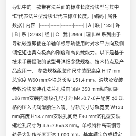
导轨中的一款带有法兰面的标准长度滑块型号其中
“E”代表法兰型滑块“L”代表标准长度。| 编码 | 属性 |
数据 | 内容 | |------|------|--------|------| | A | 联 | 133 | 许 |
| B | 系 | 2798 | 经 | | C | 我 | 2959 | 理 |LW 系列由于
导轨较宽即使在单轴单根导轨使用时对水平方向及侧
倾扭矩也具有极高的刚度和高负载能力。以下是基于
技术手册提取的该型号详细参数规格、技术特点及产
品应用一、 参数规格组装件尺寸装配高度 H17 mm
总宽度 W60 mm滑块总长度 L51.4 mm。滑块及安装
参数滑块安装孔法兰孔横向间距 B53 mm纵向间距
J26 mm安装内螺纹孔尺寸为 M4×0.7×6并配有 ϕ3 规
格的压入式润滑脂注入嘴。导轨尺寸导轨宽度 W1​33
mm高度 H1​8.7 mm安装孔间距 F40 mm沉孔型安装
螺栓孔尺寸为 4.5×7.5×5.3 mm。单根特种高碳钢导
轨最大制作长度可达 1,000 mm。基本额定负载额定