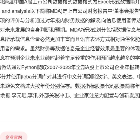
3年区域跨度中国A股上市公司数据格式数据格式为Excel形式数据
cussion and analysis以下简称MDA)是上市公司财务报告中“董
项的评价与分析通过对年报内财务数据的解读,向信息使用者传
对未来发展的自身判断和预期。MDA按形式划分包括数据信息
息所承载信息含量必然更加丰富而且语言表述方式相对通俗化能
用者的需求。虽然财务等数据信息是企业经营效果最重要的体现
息在预测企业未来业绩时起着举足轻重的作用因而越来越多的学
做法通过Python爬取2007-2023年全部A股上市公司企业年报
部分并使用jieba分词库对其进行中文分词剔除数字、英文表达
未避免文档过大按年份分别保存。数据指标股票代码股票简称年
]余振,李元琨,李汛.外部关税冲击、企业家注意力配置与创新发展[J
企业官网